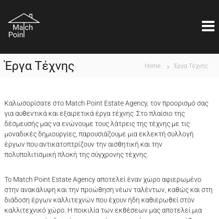
S
M
k
Η
ι
i
a
δ
p
t
α
t
c
ν
o
ι
h
Έργα Τέχνης
c
Home
Έργα Τέχνης
κ
P
o
ή
o
λ
n
ύ
i
t
σ
Καλωσορίσατε στο Match Point Estate Agency, τον προορισμό σας
e
n
η
για αυθεντικά και εξαιρετικά έργα τέχνης. Στο πλαίσιο της
n
t
ε
δέσμευσής μας να ενώνουμε τους λάτρεις της τέχνης με τις
t
ί
μοναδικές δημιουργίες, παρουσιάζουμε μια εκλεκτή συλλογή
ν
έργων που αντικατοπτρίζουν την αισθητική και την
α
πολυπολιτισμική πλοκή της σύγχρονης τέχνης.
ι
θ
έ
Το Match Point Estate Agency αποτελεί έναν χώρο αφιερωμένο
μ
στην ανακάλυψη και την προώθηση νέων ταλέντων, καθώς και στη
α
ε
διάδοση έργων καλλιτεχνών που έχουν ήδη καθιερωθεί στον
π
καλλιτεχνικό χώρο. Η ποικιλία των εκθέσεων μας αποτελεί μια
ι