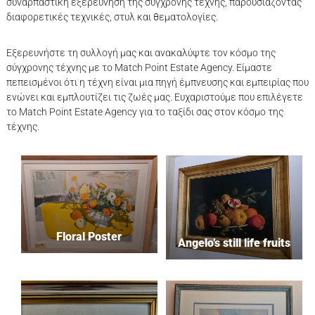
συναρπαστική εξερεύνηση της σύγχρονης τέχνης, παρουσιάζοντας
λ
διαφορετικές τεχνικές, στυλ και θεματολογίες.
ο
γ
ή
Εξερευνήστε τη συλλογή μας και ανακαλύψτε τον κόσμο της
ς
σύγχρονης τέχνης με το Match Point Estate Agency. Είμαστε
πεπεισμένοι ότι η τέχνη είναι μια πηγή έμπνευσης και εμπειρίας που
ενώνει και εμπλουτίζει τις ζωές μας. Ευχαριστούμε που επιλέγετε
το Match Point Estate Agency για το ταξίδι σας στον κόσμο της
τέχνης.
Floral Poster
Angelo’s still life fruits