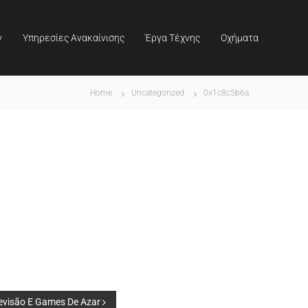
ν
Υπηρεσίες Ανακαίνισης
Έργα Τέχνης
Οχήματα
Home
Uncategorized
0x1c8c5b6a
Revisão E Games De Azar