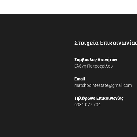
Στοιχεία Επικοινωνία
Σύμβουλος Ακινήτων
Ελένη Πετροχείλου
Email
matchpointestate@gmail.com
Τηλέφωνο Επικοινωνίας
6981.077.704