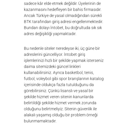
sadece kâr elde etmek değildir. Üyelerinin de
kazanmasını hedefleyen bir bahis firmasıdır.
Ancak Türkiye de yasal olmadığından sürekli
BTK tarafından giriş adresi engellenmektedir.
Bundan dolayı İntobet, bu doğrultuda sık sık
adres değişikliği yapmaktadır.
Bu nedenle siteler neredeyse iki, üç güne bir
adreslerini güncelliyor. İntobet giriş
işlemlerinizi hızlı bir şekilde yapmak isterseniz
daima sitemizdeki güncel linkleri
kullanabilirsiniz. Ayrıca basketbol, tenis,
futbol, voleybol gibi spor branşlarının katalog
içerisinde oldukça fazla tutulduğunu da
görebilirsiniz. Çünkü lisanslı ve yasal bir
şekilde hizmet veren sitenin kanunlarda
belirtildiği şekilde hizmet vermek zorunda
olduğunu belirtmeliyiz. Sitenin güvenlik ile
alakalı yaşamış olduğu bir problem örneği
bulunmamaktadır.