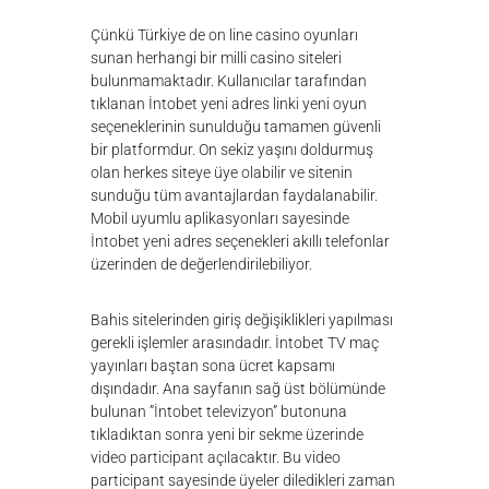
Çünkü Türkiye de on line casino oyunları
sunan herhangi bir milli casino siteleri
bulunmamaktadır. Kullanıcılar tarafından
tıklanan İntobet yeni adres linki yeni oyun
seçeneklerinin sunulduğu tamamen güvenli
bir platformdur. On sekiz yaşını doldurmuş
olan herkes siteye üye olabilir ve sitenin
sunduğu tüm avantajlardan faydalanabilir.
Mobil uyumlu aplikasyonları sayesinde
İntobet yeni adres seçenekleri akıllı telefonlar
üzerinden de değerlendirilebiliyor.
Bahis sitelerinden giriş değişiklikleri yapılması
gerekli işlemler arasındadır. İntobet TV maç
yayınları baştan sona ücret kapsamı
dışındadır. Ana sayfanın sağ üst bölümünde
bulunan ”İntobet televizyon” butonuna
tıkladıktan sonra yeni bir sekme üzerinde
video participant açılacaktır. Bu video
participant sayesinde üyeler diledikleri zaman