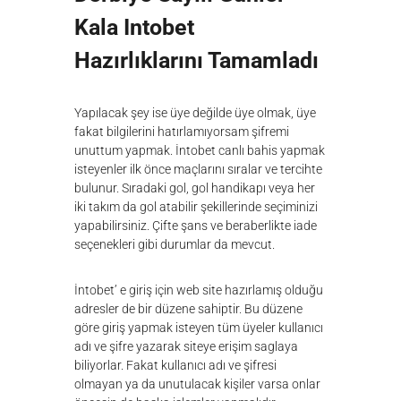
Kala Intobet
Hazırlıklarını Tamamladı
Yapılacak şey ise üye değilde üye olmak, üye
fakat bilgilerini hatırlamıyorsam şifremi
unuttum yapmak. İntobet canlı bahis yapmak
isteyenler ilk önce maçlarını sıralar ve tercihte
bulunur. Sıradaki gol, gol handikapı veya her
iki takım da gol atabilir şekillerinde seçiminizi
yapabilirsiniz. Çifte şans ve beraberlikte iade
seçenekleri gibi durumlar da mevcut.
İntobet’ e giriş için web site hazırlamış olduğu
adresler de bir düzene sahiptir. Bu düzene
göre giriş yapmak isteyen tüm üyeler kullanıcı
adı ve şifre yazarak siteye erişim saglaya
biliyorlar. Fakat kullanıcı adı ve şifresi
olmayan ya da unutulacak kişiler varsa onlar