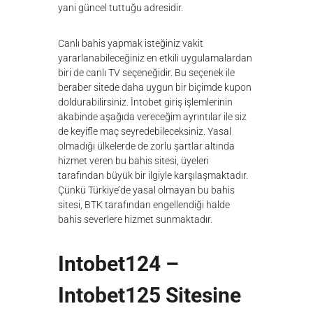
yani güncel tuttuğu adresidir.
Canlı bahis yapmak isteğiniz vakit
yararlanabileceğiniz en etkili uygulamalardan
biri de canlı TV seçeneğidir. Bu seçenek ile
beraber sitede daha uygun bir biçimde kupon
doldurabilirsiniz. İntobet giriş işlemlerinin
akabinde aşağıda vereceğim ayrıntılar ile siz
de keyifle maç seyredebileceksiniz. Yasal
olmadığı ülkelerde de zorlu şartlar altında
hizmet veren bu bahis sitesi, üyeleri
tarafından büyük bir ilgiyle karşılaşmaktadır.
Çünkü Türkiye’de yasal olmayan bu bahis
sitesi, BTK tarafından engellendiği halde
bahis severlere hizmet sunmaktadır.
Intobet124 –
Intobet125 Sitesine