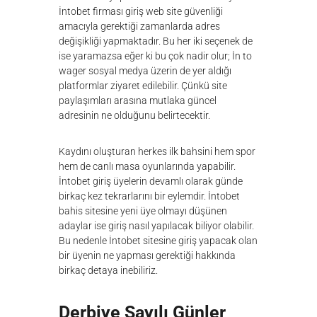
İntobet firması giriş web site güvenliği
amacıyla gerektiği zamanlarda adres
değişikliği yapmaktadır. Bu her iki seçenek de
ise yaramazsa eğer ki bu çok nadir olur; İn to
wager sosyal medya üzerin de yer aldığı
platformlar ziyaret edilebilir. Çünkü site
paylaşımları arasına mutlaka güncel
adresinin ne olduğunu belirtecektir.
Kaydını oluşturan herkes ilk bahsini hem spor
hem de canlı masa oyunlarında yapabilir.
İntobet giriş üyelerin devamlı olarak günde
birkaç kez tekrarlarını bir eylemdir. İntobet
bahis sitesine yeni üye olmayı düşünen
adaylar ise giriş nasıl yapılacak biliyor olabilir.
Bu nedenle İntobet sitesine giriş yapacak olan
bir üyenin ne yapması gerektiği hakkında
birkaç detaya inebiliriz.
Derbiye Sayılı Günler