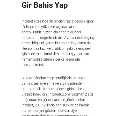
Gir Bahis Yap
İntobet sitesinde 30 binden fazla değişik spor
türlerinin en yüksek maç oranlarını
görebilirsiniz. Sizler için sitenin güncel
bonuslarını değerlendirdik. Ayrıca intobet giriş
adresi bilgisini içeren butonlar da yazımızda.
Hesabınıza hızlı ve pratik bir şekilde erişmek
için bunları kullanabilirsiniz. Giriş yaptıktan
hemen sonra sitenin içeriği ile anında
tanışabilirsiniz.
BTK tarafından engellendiğinde, İntobet
bahis sitesi üyelerine yeni giriş adresleri
sunmaktadır. İntobet güncel giriş adresine
ulaşabilmek için “intobet6.com” yazmanız sizi
doğrudan en güncel adrese götürecektir.
İntobet, 2017 yıllında beri Türkiye de kaçak
olarak faaliyet göstermektedir. Üye
sayılarında düşüşlerin yaşanmasına engel