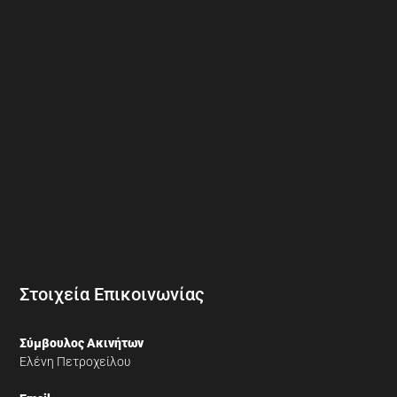
t
i
o
n
Στοιχεία Επικοινωνίας
Σύμβουλος Ακινήτων
Ελένη Πετροχείλου