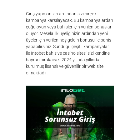
Giriş yapmanızın ardından sizi birçok
kampanya karşılayacak. Bu kampanyalardan
çoğu oyun veya bahisler için verilen bonuslar
oluyor. Mesela ilk üyeliğinizin ardından yeni
üyeler için verilen hoş geldin bonusu ile bahis
yapabilirsiniz. Sunduğu çeşitli kampanyalar
ile İntobet bahis ve casino sitesi sizi kendine
hayran bırakacak. 2024 yılında yıllında
kurulmuş lisanslı ve güvenilir bir web site
olmaktadır.