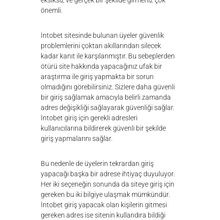
önemli.
İntobet sitesinde bulunan üyeler güvenlik
problemlerini çoktan akıllarından silecek
kadar kanıt ile karşılanmıştır. Bu sebeplerden
ötürü site hakkında yapacağınız ufak bir
araştırma ile giriş yapmakta bir sorun
olmadığını görebilirsiniz. Sizlere daha güvenli
bir giriş sağlamak amacıyla belirli zamanda
adres değişikliği sağlayarak güvenliği sağlar.
İntobet giriş için gerekli adresleri
kullanıcılarına bildirerek güvenli bir şekilde
giriş yapmalarını sağlar.
Bu nedenle de üyelerin tekrardan giriş
yapacağı başka bir adrese ihtiyaç duyuluyor.
Her iki seçeneğin sonunda da siteye giriş için
gereken bu iki bilgiye ulaşmak mümkündür.
İntobet giriş yapacak olan kişilerin gitmesi
gereken adres ise sitenin kullandıra bildiği