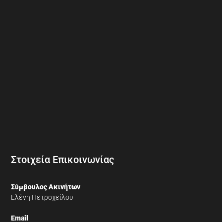
t
i
o
n
Στοιχεία Επικοινωνίας
Σύμβουλος Ακινήτων
Ελένη Πετροχείλου
Email