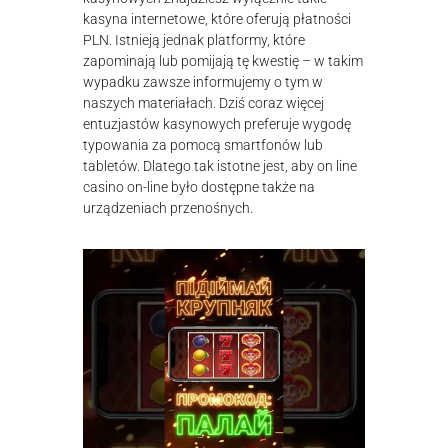
kasyna internetowe, które oferują płatności
PLN. Istnieją jednak platformy, które
zapominają lub pomijają tę kwestię – w takim
wypadku zawsze informujemy o tym w
naszych materiałach. Dziś coraz więcej
entuzjastów kasynowych preferuje wygodę
typowania za pomocą smartfonów lub
tabletów. Dlatego tak istotne jest, aby on line
casino on-line było dostępne także na
urządzeniach przenośnych.