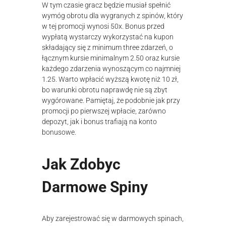
W tym czasie gracz będzie musiał spełnić
wymóg obrotu dla wygranych z spinów, który
w tej promocji wynosi 50x. Bonus przed
wypłatą wystarczy wykorzystać na kupon
składający się z minimum three zdarzeń, o
łącznym kursie minimalnym 2.50 oraz kursie
każdego zdarzenia wynoszącym co najmniej
1.25. Warto wpłacić wyższą kwotę niż 10 zł,
bo warunki obrotu naprawdę nie są zbyt
wygórowane. Pamiętaj, że podobnie jak przy
promocji po pierwszej wpłacie, zarówno
depozyt, jak i bonus trafiają na konto
bonusowe.
Jak Zdobyc
Darmowe Spiny
Aby zarejestrować się w darmowych spinach,