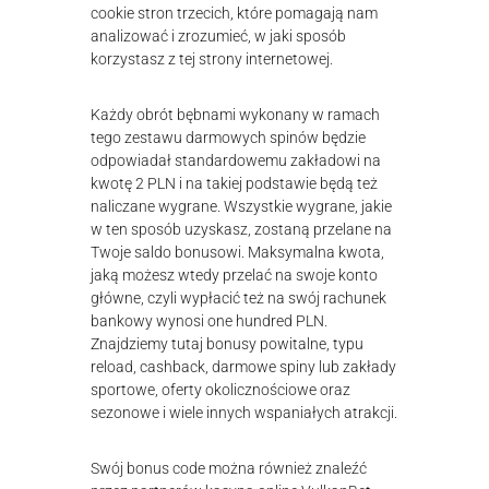
cookie stron trzecich, które pomagają nam
analizować i zrozumieć, w jaki sposób
korzystasz z tej strony internetowej.
Każdy obrót bębnami wykonany w ramach
tego zestawu darmowych spinów będzie
odpowiadał standardowemu zakładowi na
kwotę 2 PLN i na takiej podstawie będą też
naliczane wygrane. Wszystkie wygrane, jakie
w ten sposób uzyskasz, zostaną przelane na
Twoje saldo bonusowi. Maksymalna kwota,
jaką możesz wtedy przelać na swoje konto
główne, czyli wypłacić też na swój rachunek
bankowy wynosi one hundred PLN.
Znajdziemy tutaj bonusy powitalne, typu
reload, cashback, darmowe spiny lub zakłady
sportowe, oferty okolicznościowe oraz
sezonowe i wiele innych wspaniałych atrakcji.
Swój bonus code można również znaleźć