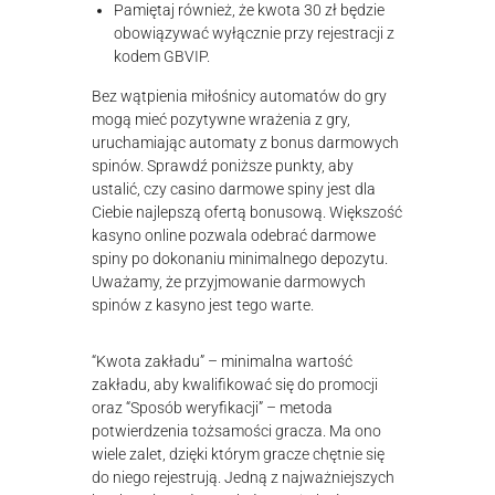
Pamiętaj również, że kwota 30 zł będzie
obowiązywać wyłącznie przy rejestracji z
kodem GBVIP.
Bez wątpienia miłośnicy automatów do gry
mogą mieć pozytywne wrażenia z gry,
uruchamiając automaty z bonus darmowych
spinów. Sprawdź poniższe punkty, aby
ustalić, czy casino darmowe spiny jest dla
Ciebie najlepszą ofertą bonusową. Większość
kasyno online pozwala odebrać darmowe
spiny po dokonaniu minimalnego depozytu.
Uważamy, że przyjmowanie darmowych
spinów z kasyno jest tego warte.
“Kwota zakładu” – minimalna wartość
zakładu, aby kwalifikować się do promocji
oraz “Sposób weryfikacji” – metoda
potwierdzenia tożsamości gracza. Ma ono
wiele zalet, dzięki którym gracze chętnie się
do niego rejestrują. Jedną z najważniejszych