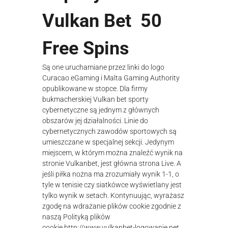
λ
Vulkan Bet ️ 50
ο
γ
ή
Free Spins
ς
Są one uruchamiane przez linki do logo
Curacao eGaming i Malta Gaming Authority
opublikowane w stopce. Dla firmy
bukmacherskiej Vulkan bet sporty
cybernetyczne są jednym z głównych
obszarów jej działalności. Linie do
cybernetycznych zawodów sportowych są
umieszczane w specjalnej sekcji. Jedynym
miejscem, w którym można znaleźć wynik na
stronie Vulkanbet, jest główna strona Live. A
jeśli piłka nożna ma zrozumiały wynik 1-1, o
tyle w tenisie czy siatkówce wyświetlany jest
tylko wynik w setach. Kontynuując, wyrażasz
zgodę na wdrażanie plików cookie zgodnie z
naszą Polityką plików
cookie.
http://www.vulkanbet-logowanie.net