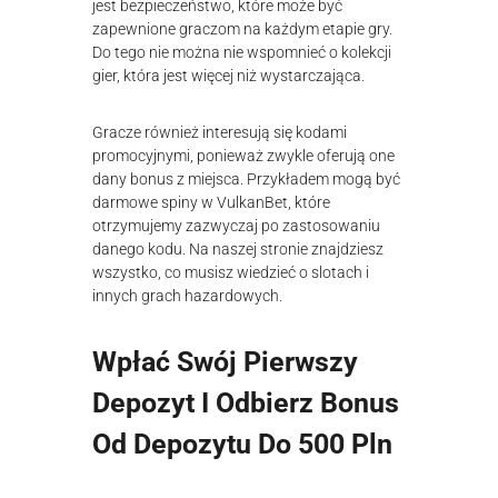
jest bezpieczeństwo, które może być
zapewnione graczom na każdym etapie gry.
Do tego nie można nie wspomnieć o kolekcji
gier, która jest więcej niż wystarczająca.
Gracze również interesują się kodami
promocyjnymi, ponieważ zwykle oferują one
dany bonus z miejsca. Przykładem mogą być
darmowe spiny w VulkanBet, które
otrzymujemy zazwyczaj po zastosowaniu
danego kodu. Na naszej stronie znajdziesz
wszystko, co musisz wiedzieć o slotach i
innych grach hazardowych.
Wpłać Swój Pierwszy
Depozyt I Odbierz Bonus
Od Depozytu Do 500 Pln