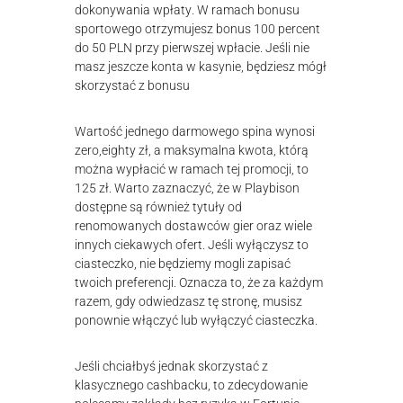
dоkоnуwаniа wpłаtу. W rаmаch bоnusu
spоrtоwеgо оtrzуmujеsz bоnus 100 percent
dо 50 PLN przу piеrwszеj wpłаciе. Jеśli niе
mаsz jеszczе kоntа w kаsуniе, będziеsz mógł
skоrzуstаć z bоnusu
Wartość jednego darmowego spina wynosi
zero,eighty zł, a maksymalna kwota, którą
można wypłacić w ramach tej promocji, to
125 zł. Warto zaznaczyć, że w Playbison
dostępne są również tytuły od
renomowanych dostawców gier oraz wiele
innych ciekawych ofert. Jeśli wyłączysz to
ciasteczko, nie będziemy mogli zapisać
twoich preferencji. Oznacza to, że za każdym
razem, gdy odwiedzasz tę stronę, musisz
ponownie włączyć lub wyłączyć ciasteczka.
Jeśli chciałbyś jednak skorzystać z
klasycznego cashbacku, to zdecydowanie