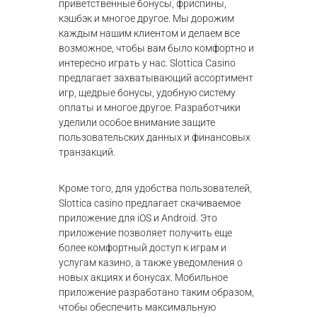
приветственные бонусы, фриспины,
кэшбэк и многое другое. Мы дорожим
каждым нашим клиентом и делаем все
возможное, чтобы вам было комфортно и
интересно играть у нас. Slottica Casino
предлагает захватывающий ассортимент
игр, щедрые бонусы, удобную систему
оплаты и многое другое. Разработчики
уделили особое внимание защите
пользовательских данных и финансовых
транзакций.
Кроме того, для удобства пользователей,
Slottica casino предлагает скачиваемое
приложение для iOS и Android. Это
приложение позволяет получить еще
более комфортный доступ к играм и
услугам казино, а также уведомления о
новых акциях и бонусах. Мобильное
приложение разработано таким образом,
чтобы обеспечить максимальную