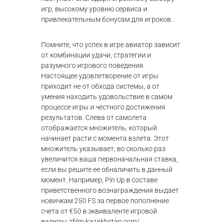
игр, высокому уровню сервиса и
привлекательным бонусам для игроков.
Помните, что успех в игре авиатор зависит
от комбинации удачи, стратегии и
разумного игрового поведения.
Настоящее удовлетворение от игры
приходит не от обхода системы, а от
умения находить удовольствие в самом
процессе игры и честного достижения
результатов. Слева от самолета
отображается множитель, который
начинает расти с момента взлета. Этот
множитель указывает, во сколько раз
увеличится ваша первоначальная ставка,
если вы решите ее обналичить в данный
момент. Например, Pin Up в составе
приветственного вознаграждения выдает
новичкам 250 FS за первое пополнение
счета от €50 в эквиваленте игровой
валюты.
zfilm-kazakhstan.com/