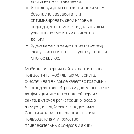
достигнет этого значения.
Используя демо-версию, игроки могут
безопасно разработать и
оптимизировать свои игровые
подходы, что поможет в дальнейшем
успешно применять их в игре на
деньги.
Здесь каждый найдет игру по своему
вкусу, включая слоты, рулетку, покер и
многое другое.
Мобильная версия сайта адаптирована
под все типы мобильных устройств,
обеспечивая высокое качество графики и
быстродействие. Игрокам доступны все те
же функции, что и в основной версии
сайта, включая регистрацию, вход в
аккаунт, игры, бонусы и поддержку.
Слоттика казино предлагает своим
пользователям множество
привлекательных бонусов и акций.