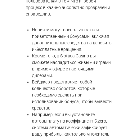
пользователям в том, что игровой
процесс в казино абсолютно прозрачен и
справедлив.
Новички могут воспользоваться
приветственными бонусами, включая
дополнительные средства на депозиты
и бесплатные вращения.
Кроме того, в Slottica Casino вы
сможете насладиться живыми играми
в прямом эфире с настоящими
дилерами.
Вейджер представляет собой
количество оборотов, которые
необходимо сделать при
использовании бонуса, чтобы вывести
средства.
Например, если вы установите
автовыплату на коэффициент 5.zero,
система автоматически зафиксирует
вашу прибыль, как только множитель