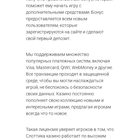
поможет ему начать игру с
дополнительными средствами. Бонус
предоставляется всем новым
пользователям, которые
зарегистрируются на сайте и сделают
свой первый депозит.
Мы поддерживаем множество
популярных платежных систем, включая
Visa, Mastercard, QIWI, WebMoney и другие.
Все транзакции проходят в защищенной
среде, чтобы вы могли наслаждаться
игрой, не беспокоясь о безопасности
своих данных. Казино постоянно
пополняет свою коллекцию новыми и
интересными играми, предлагая игрокам
всегда что-то новое.
Такая лицензия уверяет игроков в том, что
Слоттика казино работает по высоким