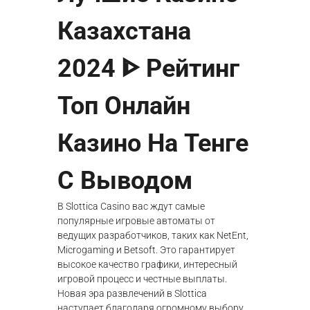
λ
Казахстана
ο
γ
ή
2024 ᐈ Рейтинг
ς
Топ Онлайн
Казино На Тенге
С Выводом
В Slottica Casino вас ждут самые
популярные игровые автоматы от
ведущих разработчиков, таких как NetEnt,
Microgaming и Betsoft. Это гарантирует
высокое качество графики, интересный
игровой процесс и честные выплаты.
Новая эра развлечений в Slottica
наступает благодаря огромному выбору