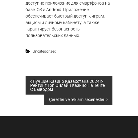
доступно приложение для смартфонов на
базе iOS и Android. Приложение
обеспечивает быстрый доступ к играм,
акциям и личному кабинету, а также
гарантирует безопасность
пользовательских данных.
Uncategorized
P
Лучшие Казино Казахстана 2024 ᐈ
Рейтинг Топ Онлайн Казино На Тенге
С Выводом
o
Çerezler ve reklam seçenekleri
s
t