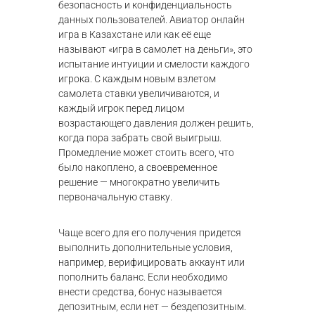
безопасность и конфиденциальность
данных пользователей. Авиатор онлайн
игра в Казахстане или как её еще
называют «игра в самолет на деньги», это
испытание интуиции и смелости каждого
игрока. С каждым новым взлетом
самолета ставки увеличиваются, и
каждый игрок перед лицом
возрастающего давления должен решить,
когда пора забрать свой выигрыш.
Промедление может стоить всего, что
было накоплено, а своевременное
решение — многократно увеличить
первоначальную ставку.
Чаще всего для его получения придется
выполнить дополнительные условия,
например, верифицировать аккаунт или
пополнить баланс. Если необходимо
внести средства, бонус называется
депозитным, если нет — бездепозитным.