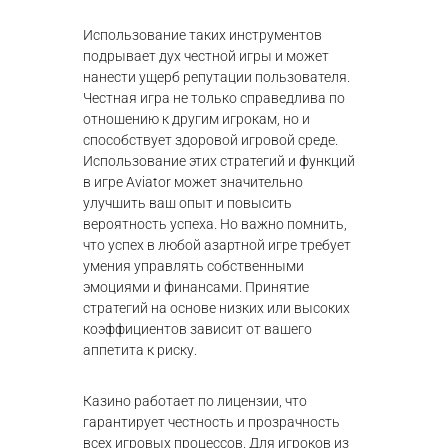
Использование таких инструментов
подрывает дух честной игры и может
нанести ущерб репутации пользователя.
Честная игра не только справедлива по
отношению к другим игрокам, но и
способствует здоровой игровой среде.
Использование этих стратегий и функций
в игре Aviator может значительно
улучшить ваш опыт и повысить
вероятность успеха. Но важно помнить,
что успех в любой азартной игре требует
умения управлять собственными
эмоциями и финансами. Принятие
стратегий на основе низких или высоких
коэффициентов зависит от вашего
аппетита к риску.
Казино работает по лицензии, что
гарантирует честность и прозрачность
всех игровых процессов. Для игроков из