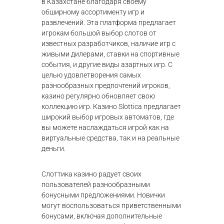
в Казахстане благодаря своему
обширному ассортименту игр и
развлечений. Эта платформа предлагает
игрокам большой выбор слотов от
известных разработчиков, наличие игр с
живыми дилерами, ставки на спортивные
события, и другие виды азартных игр. С
целью удовлетворения самых
разнообразных предпочтений игроков,
казино регулярно обновляет свою
коллекцию игр. Казино Slottica предлагает
широкий выбор игровых автоматов, где
вы можете наслаждаться игрой как на
виртуальные средства, так и на реальные
деньги.
Слоттика казино радует своих
пользователей разнообразными
бонусными предложениями. Новички
могут воспользоваться приветственными
бонусами, включая дополнительные