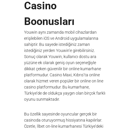
Casino
λ
ο
γ
Boonusları
ή
ς
Youwin aynı zamanda mobil cihazlardan
erişilebilen iOS ve Android uygulamalarına
sahiptir. Bu sayede istediğiniz zaman
istediğiniz yerden Youwin’e girebilirsiniz.
Sonuç olarak Youwin, kullanıcı dostu ara
yüzüne ek olarak geniş oyun seçeneğiyle
dikkat çeken güvenilir bir online kumarhane
platformudur. Casino Maxi, Kıbrıs’ta online
olarak hizmet veren popüler bir online on line
casino platformudur. Bu kumarhane,
Türkiye’de de oldukça yaygın olan birçok farklı
oyunu sunmaktadır.
Bu özellik sayesinde oyuncular gerçek bir
casinoda oturuyormuş hissiyatına kapılırlar.
Özetle, İlbet on-line kumarhanesi Türkiye’deki