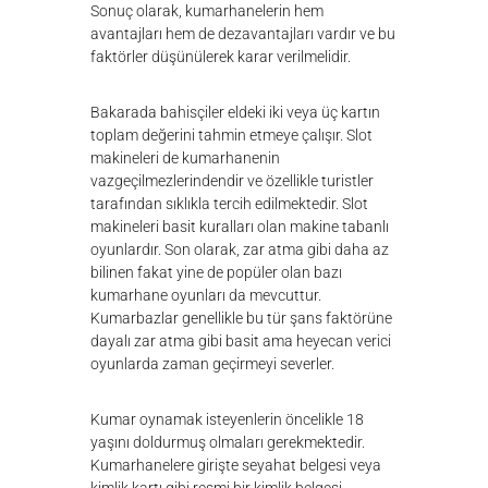
Sonuç olarak, kumarhanelerin hem
avantajları hem de dezavantajları vardır ve bu
faktörler düşünülerek karar verilmelidir.
Bakarada bahisçiler eldeki iki veya üç kartın
toplam değerini tahmin etmeye çalışır. Slot
makineleri de kumarhanenin
vazgeçilmezlerindendir ve özellikle turistler
tarafından sıklıkla tercih edilmektedir. Slot
makineleri basit kuralları olan makine tabanlı
oyunlardır. Son olarak, zar atma gibi daha az
bilinen fakat yine de popüler olan bazı
kumarhane oyunları da mevcuttur.
Kumarbazlar genellikle bu tür şans faktörüne
dayalı zar atma gibi basit ama heyecan verici
oyunlarda zaman geçirmeyi severler.
Kumar oynamak isteyenlerin öncelikle 18
yaşını doldurmuş olmaları gerekmektedir.
Kumarhanelere girişte seyahat belgesi veya