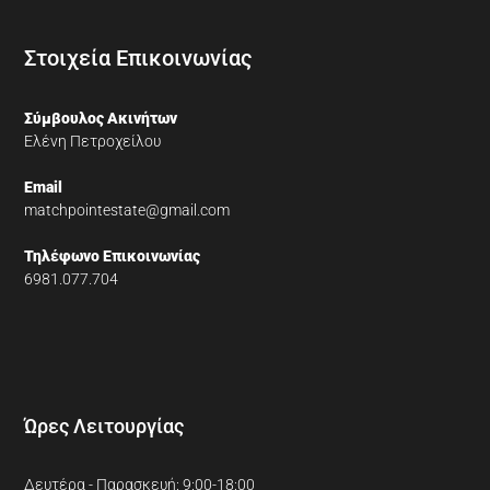
Στοιχεία Επικοινωνίας
Σύμβουλος Ακινήτων
Ελένη Πετροχείλου
Email
matchpointestate@gmail.com
Τηλέφωνο Επικοινωνίας
6981.077.704
Ώρες Λειτουργίας
Δευτέρα - Παρασκευή: 9:00-18:00