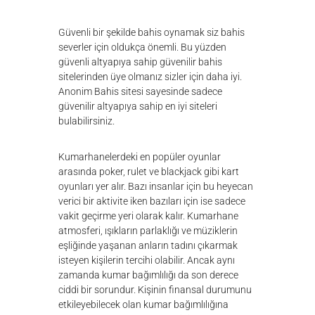
Güvenli bir şekilde bahis oynamak siz bahis
severler için oldukça önemli. Bu yüzden
güvenli altyapıya sahip güvenilir bahis
sitelerinden üye olmanız sizler için daha iyi.
Anonim Bahis sitesi sayesinde sadece
güvenilir altyapıya sahip en iyi siteleri
bulabilirsiniz.
Kumarhanelerdeki en popüler oyunlar
arasında poker, rulet ve blackjack gibi kart
oyunları yer alır. Bazı insanlar için bu heyecan
verici bir aktivite iken bazıları için ise sadece
vakit geçirme yeri olarak kalır. Kumarhane
atmosferi, ışıkların parlaklığı ve müziklerin
eşliğinde yaşanan anların tadını çıkarmak
isteyen kişilerin tercihi olabilir. Ancak aynı
zamanda kumar bağımlılığı da son derece
ciddi bir sorundur. Kişinin finansal durumunu
etkileyebilecek olan kumar bağımlılığına