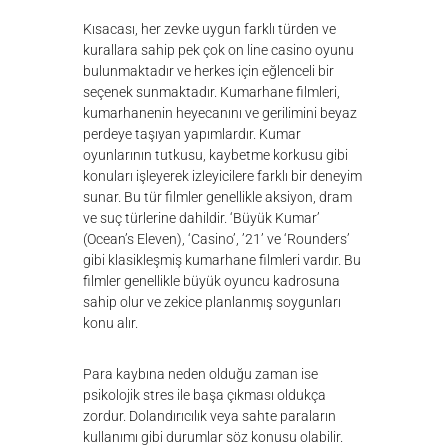
Kısacası, her zevke uygun farklı türden ve
kurallara sahip pek çok on line casino oyunu
bulunmaktadır ve herkes için eğlenceli bir
seçenek sunmaktadır. Kumarhane filmleri,
kumarhanenin heyecanını ve gerilimini beyaz
perdeye taşıyan yapımlardır. Kumar
oyunlarının tutkusu, kaybetme korkusu gibi
konuları işleyerek izleyicilere farklı bir deneyim
sunar. Bu tür filmler genellikle aksiyon, dram
ve suç türlerine dahildir. ‘Büyük Kumar’
(Ocean’s Eleven), ‘Casino’, ’21’ ve ‘Rounders’
gibi klasikleşmiş kumarhane filmleri vardır. Bu
filmler genellikle büyük oyuncu kadrosuna
sahip olur ve zekice planlanmış soygunları
konu alır.
Para kaybına neden olduğu zaman ise
psikolojik stres ile başa çıkması oldukça
zordur. Dolandırıcılık veya sahte paraların
kullanımı gibi durumlar söz konusu olabilir.