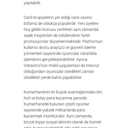
yapılabilir.
Canlı krupiyelerin yer aldığı canlı casino
bölümü de oldukça popülerdir. Yeni üyelere
hoş geldin bonusu verilirken aynı zamanda
sadık müşterileri de ödüllendiren farklı
promosyonlar düzenlenmektedir. Platformun
kullanıcı dostu arayüzü ve güvenli ödeme
yöntemleri sayesinde oyuncular rahatlıkla
işlemlerini gerçekleştirebilirler. Ayrıca
Vdcasino’nun mobil uygulaması da mevcut
olduğundan oyuncular istedikleri zaman
istedikleri yerde bahis yapabilirler.
Kumarhanenin en büyük avantajlarından biri,
hızlı ve kolay para kazanma şansıdır.
Kumarhanede bulunan çeşitli oyunlar
sayesinde yüksek miktarlarda para
kazanmak mümkündür. Aynı zamanda,
birçok kişiye sosyal aktivite olarak da hizmet