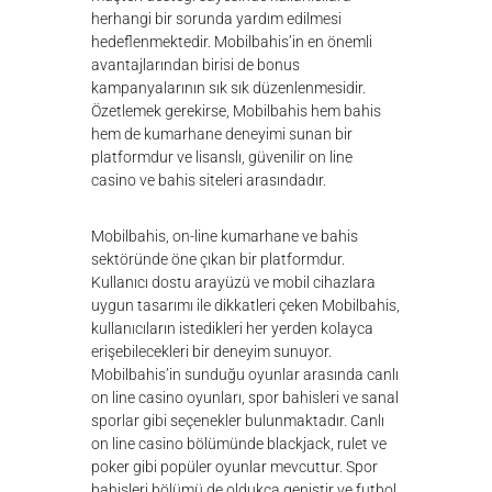
herhangi bir sorunda yardım edilmesi
hedeflenmektedir. Mobilbahis’in en önemli
avantajlarından birisi de bonus
kampanyalarının sık sık düzenlenmesidir.
Özetlemek gerekirse, Mobilbahis hem bahis
hem de kumarhane deneyimi sunan bir
platformdur ve lisanslı, güvenilir on line
casino ve bahis siteleri arasındadır.
Mobilbahis, on-line kumarhane ve bahis
sektöründe öne çıkan bir platformdur.
Kullanıcı dostu arayüzü ve mobil cihazlara
uygun tasarımı ile dikkatleri çeken Mobilbahis,
kullanıcıların istedikleri her yerden kolayca
erişebilecekleri bir deneyim sunuyor.
Mobilbahis’in sunduğu oyunlar arasında canlı
on line casino oyunları, spor bahisleri ve sanal
sporlar gibi seçenekler bulunmaktadır. Canlı
on line casino bölümünde blackjack, rulet ve
poker gibi popüler oyunlar mevcuttur. Spor
bahisleri bölümü de oldukça geniştir ve futbol,