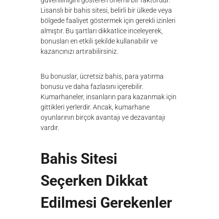
güvenilirliğini gösteren önemli bir faktördür.
Lisanslı bir bahis sitesi, belirli bir ülkede veya
bölgede faaliyet göstermek için gerekli izinleri
almıştır. Bu şartları dikkatlice inceleyerek,
bonusları en etkili şekilde kullanabilir ve
kazancınızı artırabilirsiniz.
Bu bonuslar, ücretsiz bahis, para yatırma
bonusu ve daha fazlasını içerebilir.
Kumarhaneler, insanların para kazanmak için
gittikleri yerlerdir. Ancak, kumarhane
oyunlarının birçok avantajı ve dezavantajı
vardır.
Bahis Sitesi
Seçerken Dikkat
Edilmesi Gerekenler