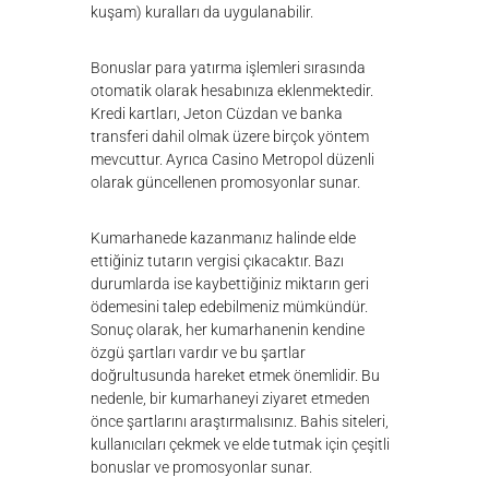
kuşam) kuralları da uygulanabilir.
Bonuslar para yatırma işlemleri sırasında
otomatik olarak hesabınıza eklenmektedir.
Kredi kartları, Jeton Cüzdan ve banka
transferi dahil olmak üzere birçok yöntem
mevcuttur. Ayrıca Casino Metropol düzenli
olarak güncellenen promosyonlar sunar.
Kumarhanede kazanmanız halinde elde
ettiğiniz tutarın vergisi çıkacaktır. Bazı
durumlarda ise kaybettiğiniz miktarın geri
ödemesini talep edebilmeniz mümkündür.
Sonuç olarak, her kumarhanenin kendine
özgü şartları vardır ve bu şartlar
doğrultusunda hareket etmek önemlidir. Bu
nedenle, bir kumarhaneyi ziyaret etmeden
önce şartlarını araştırmalısınız. Bahis siteleri,
kullanıcıları çekmek ve elde tutmak için çeşitli
bonuslar ve promosyonlar sunar.