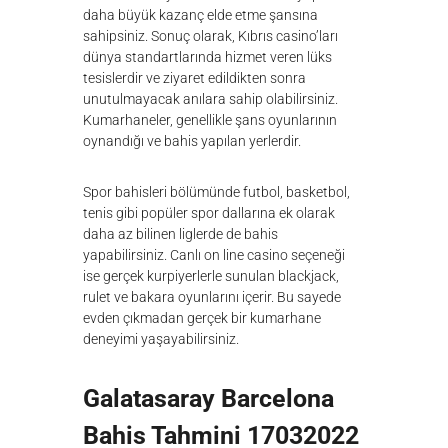
daha büyük kazanç elde etme şansına
sahipsiniz. Sonuç olarak, Kıbrıs casino’ları
dünya standartlarında hizmet veren lüks
tesislerdir ve ziyaret edildikten sonra
unutulmayacak anılara sahip olabilirsiniz.
Kumarhaneler, genellikle şans oyunlarının
oynandığı ve bahis yapılan yerlerdir.
Spor bahisleri bölümünde futbol, basketbol,
tenis gibi popüler spor dallarına ek olarak
daha az bilinen liglerde de bahis
yapabilirsiniz. Canlı on line casino seçeneği
ise gerçek kurpiyerlerle sunulan blackjack,
rulet ve bakara oyunlarını içerir. Bu sayede
evden çıkmadan gerçek bir kumarhane
deneyimi yaşayabilirsiniz.
Galatasaray Barcelona
Bahis Tahmini 17032022