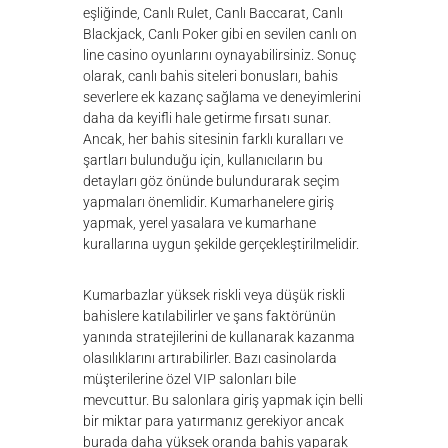
eşliğinde, Canlı Rulet, Canlı Baccarat, Canlı
Blackjack, Canlı Poker gibi en sevilen canlı on
line casino oyunlarını oynayabilirsiniz. Sonuç
olarak, canlı bahis siteleri bonusları, bahis
severlere ek kazanç sağlama ve deneyimlerini
daha da keyifli hale getirme fırsatı sunar.
Ancak, her bahis sitesinin farklı kuralları ve
şartları bulunduğu için, kullanıcıların bu
detayları göz önünde bulundurarak seçim
yapmaları önemlidir. Kumarhanelere giriş
yapmak, yerel yasalara ve kumarhane
kurallarına uygun şekilde gerçekleştirilmelidir.
Kumarbazlar yüksek riskli veya düşük riskli
bahislere katılabilirler ve şans faktörünün
yanında stratejilerini de kullanarak kazanma
olasılıklarını artırabilirler. Bazı casinolarda
müşterilerine özel VIP salonları bile
mevcuttur. Bu salonlara giriş yapmak için belli
bir miktar para yatırmanız gerekiyor ancak
burada daha yüksek oranda bahis yaparak