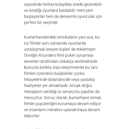
sayesinde herkes kolaylıkla sitede gezinebilir
ve istediği oyunlara katılabilir. Hem yeni
başlayanlar hem de deneyimli oyuncular için
perfect bir seçimdir.
Kumarhanelerdeki entrikaların yanı sıra, bu
tür filmler aynı zamanda oyunlarda
ustalaşmak isteyen kişileri de etkilemiştir.
Örneğin Rounders filmi poker oynamayı
sevenler tarafından oldukça sevilmektedir.
Bununla birlikte, bazı eleştirmenler bu tarz
filmleri özendirici bulabilirler çünkü
hikayelerinde dolandırıcılık veya yasadışı
faaliyetler yer almaktadır. Ancak doğru
mesajların verildiği iyi senaryolu yapıtlar da
mevcuttur. Sonuç olarak, kumarhane temalı
filmler popülerliğini korumaya devam ediyor
ve insanların merakını uyandırmaya devam
ediyorlar.