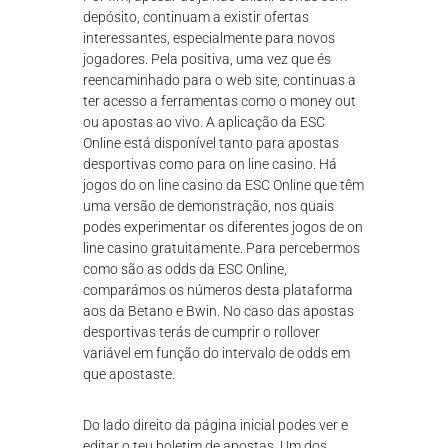
depósito, continuam a existir ofertas
interessantes, especialmente para novos
jogadores. Pela positiva, uma vez que és
reencaminhado para o web site, continuas a
ter acesso a ferramentas como o money out
ou apostas ao vivo. A aplicação da ESC
Online está disponível tanto para apostas
desportivas como para on line casino. Há
jogos do on line casino da ESC Online que têm
uma versão de demonstração, nos quais
podes experimentar os diferentes jogos de on
line casino gratuitamente. Para percebermos
como são as odds da ESC Online,
comparámos os números desta plataforma
aos da Betano e Bwin. No caso das apostas
desportivas terás de cumprir o rollover
variável em função do intervalo de odds em
que apostaste.
Do lado direito da página inicial podes ver e
editar o teu boletim de apostas. Um dos