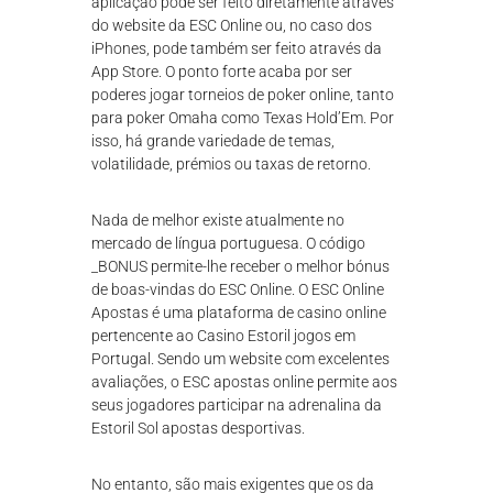
aplicação pode ser feito diretamente através
do website da ESC Online ou, no caso dos
iPhones, pode também ser feito através da
App Store. O ponto forte acaba por ser
poderes jogar torneios de poker online, tanto
para poker Omaha como Texas Hold’Em. Por
isso, há grande variedade de temas,
volatilidade, prémios ou taxas de retorno.
Nada de melhor existe atualmente no
mercado de língua portuguesa. O código
_BONUS permite-lhe receber o melhor bónus
de boas-vindas do ESC Online. O ESC Online
Apostas é uma plataforma de casino online
pertencente ao Casino Estoril jogos em
Portugal. Sendo um website com excelentes
avaliações, o ESC apostas online permite aos
seus jogadores participar na adrenalina da
Estoril Sol apostas desportivas.
No entanto, são mais exigentes que os da