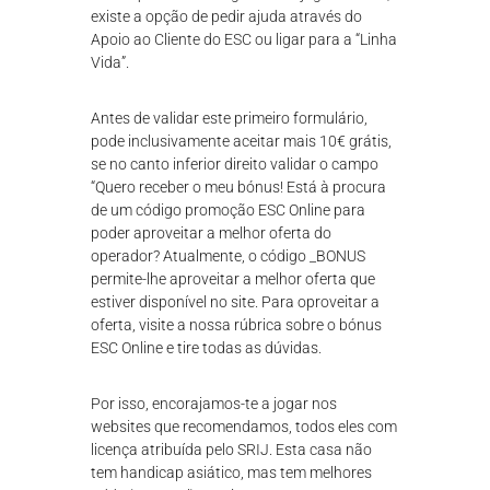
existe a opção de pedir ajuda através do
Apoio ao Cliente do ESC ou ligar para a “Linha
Vida”.
Antes de validar este primeiro formulário,
pode inclusivamente aceitar mais 10€ grátis,
se no canto inferior direito validar o campo
“Quero receber o meu bónus! Está à procura
de um código promoção ESC Online para
poder aproveitar a melhor oferta do
operador? Atualmente, o código _BONUS
permite-lhe aproveitar a melhor oferta que
estiver disponível no site. Para oproveitar a
oferta, visite a nossa rúbrica sobre o bónus
ESC Online e tire todas as dúvidas.
Por isso, encorajamos-te a jogar nos
websites que recomendamos, todos eles com
licença atribuída pelo SRIJ. Esta casa não
tem handicap asiático, mas tem melhores