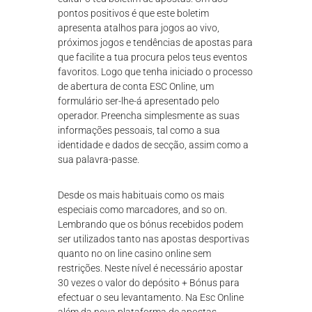
pontos positivos é que este boletim
apresenta atalhos para jogos ao vivo,
próximos jogos e tendências de apostas para
que facilite a tua procura pelos teus eventos
favoritos. Logo que tenha iniciado o processo
de abertura de conta ESC Online, um
formulário ser-lhe-á apresentado pelo
operador. Preencha simplesmente as suas
informações pessoais, tal como a sua
identidade e dados de secção, assim como a
sua palavra-passe.
Desde os mais habituais como os mais
especiais como marcadores, and so on.
Lembrando que os bónus recebidos podem
ser utilizados tanto nas apostas desportivas
quanto no on line casino online sem
restrições. Neste nível é necessário apostar
30 vezes o valor do depósito + Bónus para
efectuar o seu levantamento. Na Esc Online