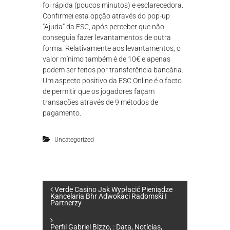
foi rápida (poucos minutos) e esclarecedora.
Confirmei esta opção através do pop-up
“Ajuda” da ESC, após perceber que não
conseguia fazer levantamentos de outra
forma. Relativamente aos levantamentos, o
valor mínimo também é de 10€ e apenas
podem ser feitos por transferência bancária.
Um aspecto positivo da ESC Online é o facto
de permitir que os jogadores façam
transações através de 9 métodos de
pagamento.
Uncategorized
P
Verde Casino Jak Wypłacić Pieniądze
Kancelaria Bhr Adwokaci Radomski I
Partnerzy
o
Perfil Gabriel Bizzo, : Data, Notícias,