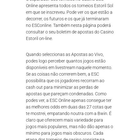
Online apresenta todos os torneios Estoril Sol
em que se inscreveu. Pode ver os que estão a
decorrer, os futuros e os que já terminaram
no ESConline. Também nesta página poderá
consultar o seu boletim de apostas do Casino
Estoril on-line.
Quando seleccionas as Apostas ao Vivo,
podes logo perceber quantos jogos estão
disponíveis em livestream naquele momento.
Se as coisas não correrem bem, a ESC
possibilita que os jogadores recorram ao
cash out para minimizar as perdas de
apostas que pareçam condenadas. Como
podes ver, a ESC Online apenas consegue ter
as melhores odds em duas das 27 cotas que
te mostrei, empatando noutra com a Bwin. É
claro que oferecem mais variedade para
jogos mais populares, mas não dão apenas o
mínimo para jogos mais obscuros. Cada
etapa dos torneios de casino consiste na