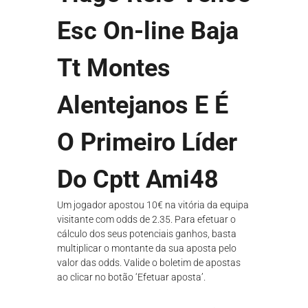
λ
Esc On-line Baja
ο
γ
ή
Tt Montes
ς
Alentejanos E É
O Primeiro Líder
Do Cptt Ami48
Um jogador apostou 10€ na vitória da equipa
visitante com odds de 2.35. Para efetuar o
cálculo dos seus potenciais ganhos, basta
multiplicar o montante da sua aposta pelo
valor das odds. Valide o boletim de apostas
ao clicar no botão ‘Efetuar aposta’.