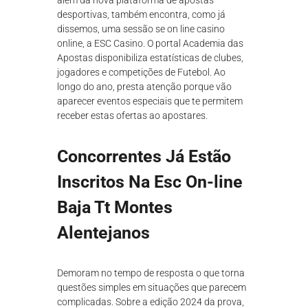
além da nova plataforma de apostas
desportivas, também encontra, como já
dissemos, uma sessão se on line casino
online, a ESC Casino. O portal Academia das
Apostas disponibiliza estatísticas de clubes,
jogadores e competições de Futebol. Ao
longo do ano, presta atenção porque vão
aparecer eventos especiais que te permitem
receber estas ofertas ao apostares.
Concorrentes Já Estão
Inscritos Na Esc On-line
Baja Tt Montes
Alentejanos
Demoram no tempo de resposta o que torna
questões simples em situações que parecem
complicadas. Sobre a edição 2024 da prova,