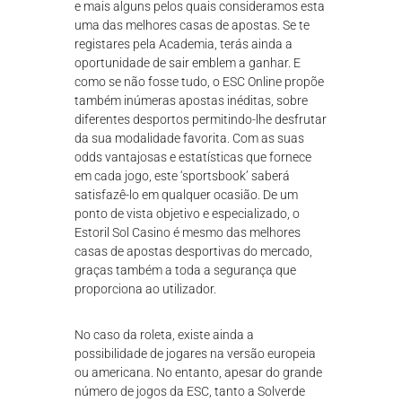
e mais alguns pelos quais consideramos esta
uma das melhores casas de apostas. Se te
registares pela Academia, terás ainda a
oportunidade de sair emblem a ganhar. E
como se não fosse tudo, o ESC Online propõe
também inúmeras apostas inéditas, sobre
diferentes desportos permitindo-lhe desfrutar
da sua modalidade favorita. Com as suas
odds vantajosas e estatísticas que fornece
em cada jogo, este ‘sportsbook’ saberá
satisfazê-lo em qualquer ocasião. De um
ponto de vista objetivo e especializado, o
Estoril Sol Casino é mesmo das melhores
casas de apostas desportivas do mercado,
graças também a toda a segurança que
proporciona ao utilizador.
No caso da roleta, existe ainda a
possibilidade de jogares na versão europeia
ou americana. No entanto, apesar do grande
número de jogos da ESC, tanto a Solverde