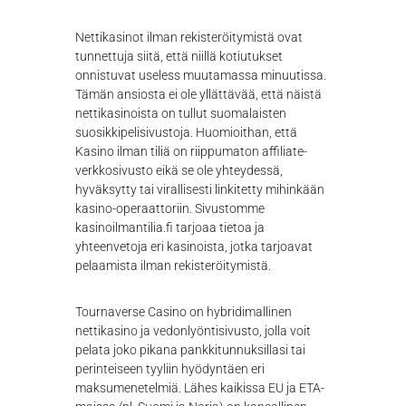
Nettikasinot ilman rekisteröitymistä ovat
tunnettuja siitä, että niillä kotiutukset
onnistuvat useless muutamassa minuutissa.
Tämän ansiosta ei ole yllättävää, että näistä
nettikasinoista on tullut suomalaisten
suosikkipelisivustoja. Huomioithan, että
Kasino ilman tiliä on riippumaton affiliate-
verkkosivusto eikä se ole yhteydessä,
hyväksytty tai virallisesti linkitetty mihinkään
kasino-operaattoriin. Sivustomme
kasinoilmantilia.fi tarjoaa tietoa ja
yhteenvetoja eri kasinoista, jotka tarjoavat
pelaamista ilman rekisteröitymistä.
Tournaverse Casino on hybridimallinen
nettikasino ja vedonlyöntisivusto, jolla voit
pelata joko pikana pankkitunnuksillasi tai
perinteiseen tyyliin hyödyntäen eri
maksumenetelmiä. Lähes kaikissa EU ja ETA-