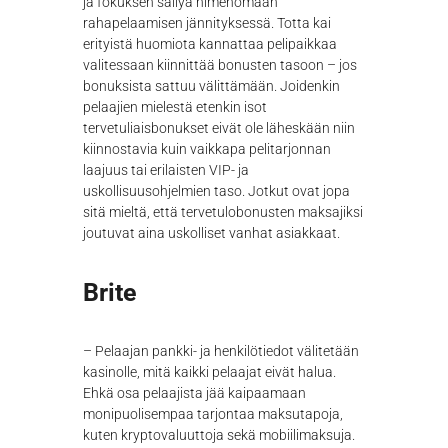
ja fokuksen säilyä nimenomaan
rahapelaamisen jännityksessä. Totta kai
erityistä huomiota kannattaa pelipaikkaa
valitessaan kiinnittää bonusten tasoon – jos
bonuksista sattuu välittämään. Joidenkin
pelaajien mielestä etenkin isot
tervetuliaisbonukset eivät ole läheskään niin
kiinnostavia kuin vaikkapa pelitarjonnan
laajuus tai erilaisten VIP- ja
uskollisuusohjelmien taso. Jotkut ovat jopa
sitä mieltä, että tervetulobonusten maksajiksi
joutuvat aina uskolliset vanhat asiakkaat.
Brite
– Pelaajan pankki- ja henkilötiedot välitetään
kasinolle, mitä kaikki pelaajat eivät halua.
Ehkä osa pelaajista jää kaipaamaan
monipuolisempaa tarjontaa maksutapoja,
kuten kryptovaluuttoja sekä mobiilimaksuja.