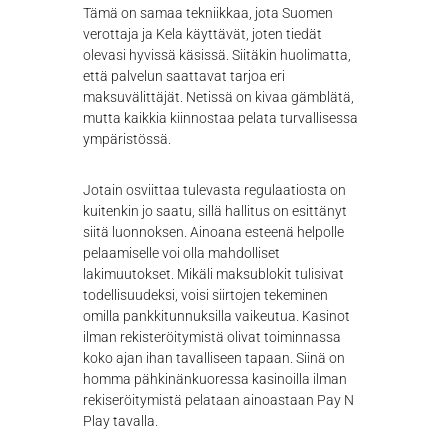
Tämä on samaa tekniikkaa, jota Suomen
verottaja ja Kela käyttävät, joten tiedät
olevasi hyvissä käsissä. Siitäkin huolimatta,
että palvelun saattavat tarjoa eri
maksuvälittäjät. Netissä on kivaa gämblätä,
mutta kaikkia kiinnostaa pelata turvallisessa
ympäristössä.
Jotain osviittaa tulevasta regulaatiosta on
kuitenkin jo saatu, sillä hallitus on esittänyt
siitä luonnoksen. Ainoana esteenä helpolle
pelaamiselle voi olla mahdolliset
lakimuutokset. Mikäli maksublokit tulisivat
todellisuudeksi, voisi siirtojen tekeminen
omilla pankkitunnuksilla vaikeutua. Kasinot
ilman rekisteröitymistä olivat toiminnassa
koko ajan ihan tavalliseen tapaan. Siinä on
homma pähkinänkuoressa kasinoilla ilman
rekiseröitymistä pelataan ainoastaan Pay N
Play tavalla.