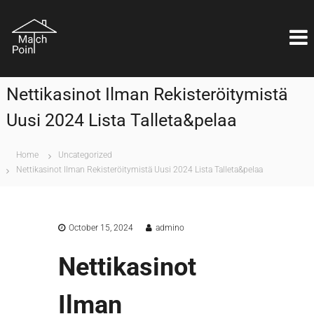
S
M
k
Η
ι
i
a
δ
p
t
α
t
c
ν
o
ι
h
Nettikasinot Ilman Rekisteröitymistä
c
κ
P
o
ή
Uusi 2024 Lista Talleta&pelaa
o
λ
n
ύ
i
t
σ
e
n
Home
Uncategorized
η
n
Nettikasinot Ilman Rekisteröitymistä Uusi 2024 Lista Talleta&pelaa
t
ε
t
ί
ν
α
ι
October 15, 2024
admino
θ
έ
Nettikasinot
μ
α
ε
Ilman
π
ι