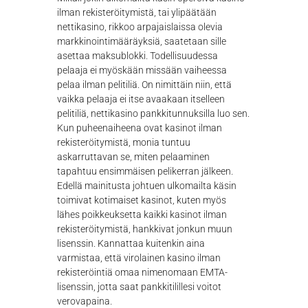
ilman rekisteröitymistä, tai ylipäätään
nettikasino, rikkoo arpajaislaissa olevia
markkinointimääräyksiä, saatetaan sille
asettaa maksublokki. Todellisuudessa
pelaaja ei myöskään missään vaiheessa
pelaa ilman pelitiliä. On nimittäin niin, että
vaikka pelaaja ei itse avaakaan itselleen
pelitiliä, nettikasino pankkitunnuksilla luo sen.
Kun puheenaiheena ovat kasinot ilman
rekisteröitymistä, monia tuntuu
askarruttavan se, miten pelaaminen
tapahtuu ensimmäisen pelikerran jälkeen.
Edellä mainitusta johtuen ulkomailta käsin
toimivat kotimaiset kasinot, kuten myös
lähes poikkeuksetta kaikki kasinot ilman
rekisteröitymistä, hankkivat jonkun muun
lisenssin. Kannattaa kuitenkin aina
varmistaa, että virolainen kasino ilman
rekisteröintiä omaa nimenomaan EMTA-
lisenssin, jotta saat pankkitilillesi voitot
verovapaina.