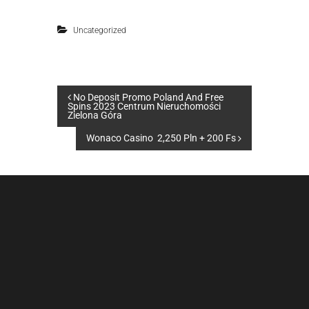
Uncategorized
P
No Deposit Promo Poland And Free
Spins 2023 Centrum Nieruchomości
Zielona Góra
o
Wonaco Casino ️ 2,250 Pln + 200 Fs
s
t
n
a
v