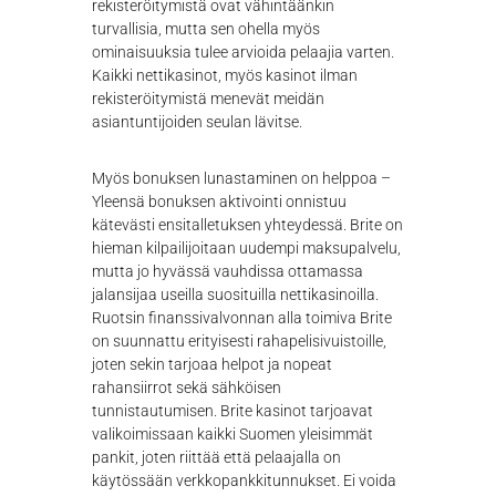
rekisteröitymistä ovat vähintäänkin
turvallisia, mutta sen ohella myös
ominaisuuksia tulee arvioida pelaajia varten.
Kaikki nettikasinot, myös kasinot ilman
rekisteröitymistä menevät meidän
asiantuntijoiden seulan lävitse.
Myös bonuksen lunastaminen on helppoa –
Yleensä bonuksen aktivointi onnistuu
kätevästi ensitalletuksen yhteydessä. Brite on
hieman kilpailijoitaan uudempi maksupalvelu,
mutta jo hyvässä vauhdissa ottamassa
jalansijaa useilla suosituilla nettikasinoilla.
Ruotsin finanssivalvonnan alla toimiva Brite
on suunnattu erityisesti rahapelisivuistoille,
joten sekin tarjoaa helpot ja nopeat
rahansiirrot sekä sähköisen
tunnistautumisen. Brite kasinot tarjoavat
valikoimissaan kaikki Suomen yleisimmät
pankit, joten riittää että pelaajalla on
käytössään verkkopankkitunnukset. Ei voida