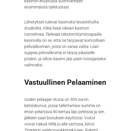
kasinon etusivulta suorittamaan
ensimmäistä talletustasi.
Lähetykset tulevat kasinoksi lavastetuilta
studioilta, mikä lisää oikean kasinon
tunnelmaa. Tärkeää rekisteröitymisvapailla
kasinoilla on se, että ne tarjoavat kunnollisen
pelivalikoiman, josta on varaa valita. Liian
suppea pelivalikoima ei tarjoa jokaiselle
jotakin, ja silloin kasino jää usein toissijaiseksi
valinnaksi.
Vastuullinen Pelaaminen
Uuden pelaajan etuna on 300 euron
käteisbonus, jossa tallettamasi summa on
ensin pelattava 40 kertaa läpi peleissä ja sen
jälkeen saat bonuksen käyttöösi. Voitot
voivat näkyä tilillä jo alle vartissa, kiitos
Zimplerin verkkopankkimaksujen. Raketti