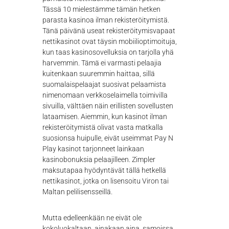
Tässä 10 mielestämme tämän hetken
parasta kasinoa ilman rekisteröitymistä.
Tänä päivänä useat rekisteröitymisvapaat
nettikasinot ovat täysin mobiilioptimoituja,
kun taas kasinosovelluksia on tarjolla yhä
harvemmin. Tämä ei varmasti pelaajia
kuitenkaan suuremmin haittaa, sillä
suomalaispelaajat suosivat pelaamista
nimenomaan verkkoselaimella toimivilla
sivuilla, välttäen näin erillisten sovellusten
lataamisen. Aiemmin, kun kasinot ilman
rekisteröitymistä olivat vasta matkalla
suosionsa huipulle, eivät useimmat Pay N
Play kasinot tarjonneet lainkaan
kasinobonuksia pelaajilleen. Zimpler
maksutapaa hyödyntävät tällä hetkellä
nettikasinot, jotka on lisensoitu Viron tai
Maltan pelilisensseillä.
Mutta edelleenkään ne eivät ole
kokoluokaltaan, ainakaan aina, samoissa