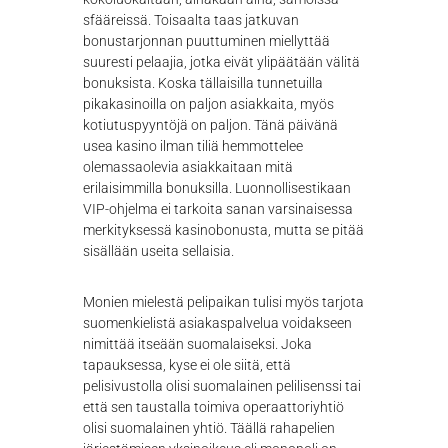
sfääreissä. Toisaalta taas jatkuvan
bonustarjonnan puuttuminen miellyttää
suuresti pelaajia, jotka eivät ylipäätään välitä
bonuksista. Koska tällaisilla tunnetuilla
pikakasinoilla on paljon asiakkaita, myös
kotiutuspyyntöjä on paljon. Tänä päivänä
usea kasino ilman tiliä hemmottelee
olemassaolevia asiakkaitaan mitä
erilaisimmilla bonuksilla. Luonnollisestikaan
VIP-ohjelma ei tarkoita sanan varsinaisessa
merkityksessä kasinobonusta, mutta se pitää
sisällään useita sellaisia.
Monien mielestä pelipaikan tulisi myös tarjota
suomenkielistä asiakaspalvelua voidakseen
nimittää itseään suomalaiseksi. Joka
tapauksessa, kyse ei ole siitä, että
pelisivustolla olisi suomalainen pelilisenssi tai
että sen taustalla toimiva operaattoriyhtiö
olisi suomalainen yhtiö. Täällä rahapelien