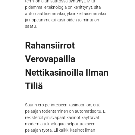
termi on ajan saatossa syntynyt. Mitä
pidemmälle teknologia on kehittynyt, sitä
automaattisemmaksi, yksinkertaisemmaksi
ja nopeammaksi kasinoiden toiminta on
saatu.
Rahansiirrot
Verovapailla
Nettikasinoilla Ilman
Tiliä
Suurin ero perinteiseen kasinoon on, että
pelaajan todentaminen on automatisoitu. Eli
rekisteröitymisvapaat kasinot käyttävät
modernia teknologiaa helpottaakseen
pelaajan työtä. Eli kaikki kasinot ilman