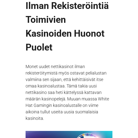
Ilman Rekisteröintiä
Toimivien
Kasinoiden Huonot
Puolet
Monet uudet nettikasinot ilman
rekisteröitymistä myös ostavat pelialustan
valmiina sen sijaan, että kehittäisivät itse
omaa kasinoalustaa. Tämä takia uusi
nettikasino saa heti kättelyssä kattavan
määrän kasinopelejä. Muuan muassa White
Hat Gamingin kasinoalustalle on viime
aikoina tullut useita uusia suomalaisia
kasinoita.