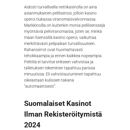
Aidosti turvallisella nettikasinolla on aina
asianmukainen pelilisenssi, jolloin kasino
operoi tiukassa viranomaisvalvonnassa.
Markkinoilla on kuitenkin monia pelilisenssejä
myöntäviä peliviranomaisia, joten se, minkä
maan lisenssillä kasino operoi, vaikuttaa
merkittävästi pelipaikan turvallisuuteen.
Rahansiirrot ovat huomattavasti
tehokkaampia ja ennen kaikkea nopeampia.
Pelitiliä ei tarvitse erikseen vahvistaa ja
talletuksen tekeminen tapahtuu parissa
minuutissa. Eli vahvistautuminen tapahtuu
oikeastaan kulissien takana
”automaattisesti”.
Suomalaiset Kasinot
Ilman Rekisteröitymistä
2024