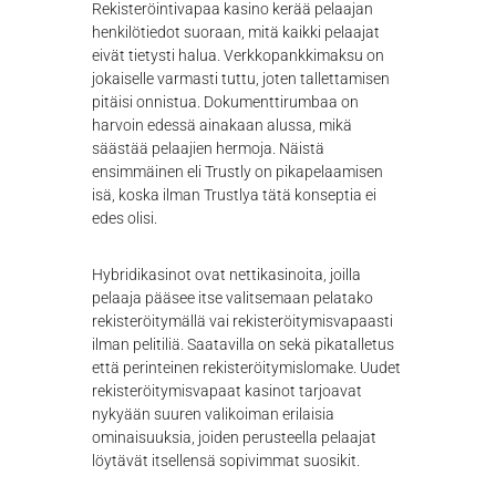
Rekisteröintivapaa kasino kerää pelaajan
henkilötiedot suoraan, mitä kaikki pelaajat
eivät tietysti halua. Verkkopankkimaksu on
jokaiselle varmasti tuttu, joten tallettamisen
pitäisi onnistua. Dokumenttirumbaa on
harvoin edessä ainakaan alussa, mikä
säästää pelaajien hermoja. Näistä
ensimmäinen eli Trustly on pikapelaamisen
isä, koska ilman Trustlya tätä konseptia ei
edes olisi.
Hybridikasinot ovat nettikasinoita, joilla
pelaaja pääsee itse valitsemaan pelatako
rekisteröitymällä vai rekisteröitymisvapaasti
ilman pelitiliä. Saatavilla on sekä pikatalletus
että perinteinen rekisteröitymislomake. Uudet
rekisteröitymisvapaat kasinot tarjoavat
nykyään suuren valikoiman erilaisia
ominaisuuksia, joiden perusteella pelaajat
löytävät itsellensä sopivimmat suosikit.