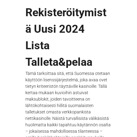
λ
Rekisteröitymist
ο
γ
ή
ä Uusi 2024
ς
Lista
Talleta&pelaa
Tämä tarkoittaa sitä, että Suomessa otetaan
käyttöön lisenssijärjestelmä, joka avaa ovet
tietyn kriteeristön täyttäville kasinoille. Tällä
kertaa mukaan kuvioihin astuivat
maksublokit, joiden tavoitteena on
lähtökohtaisesti hillitä suomalaisten
talletukset omasta verkkopankista
nettikasinolle. Näistä turvallisista välikäsistä
huolimatta kaikki tapahtuu käytännön osalta
– jokaisessa mahdollisessa tilanteessa –