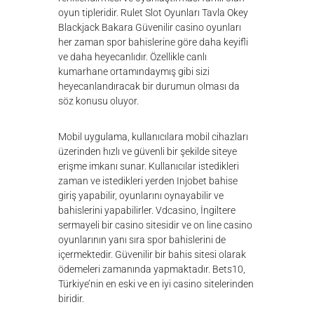
oyun tipleridir. Rulet Slot Oyunları Tavla Okey
Blackjack Bakara Güvenilir casino oyunları
her zaman spor bahislerine göre daha keyifli
ve daha heyecanlıdır. Özellikle canlı
kumarhane ortamındaymış gibi sizi
heyecanlandıracak bir durumun olması da
söz konusu oluyor.
Mobil uygulama, kullanıcılara mobil cihazları
üzerinden hızlı ve güvenli bir şekilde siteye
erişme imkanı sunar. Kullanıcılar istedikleri
zaman ve istedikleri yerden Injobet bahise
giriş yapabilir, oyunlarını oynayabilir ve
bahislerini yapabilirler. Vdcasino, İngiltere
sermayeli bir casino sitesidir ve on line casino
oyunlarının yanı sıra spor bahislerini de
içermektedir. Güvenilir bir bahis sitesi olarak
ödemeleri zamanında yapmaktadır. Bets10,
Türkiye’nin en eski ve en iyi casino sitelerinden
biridir.