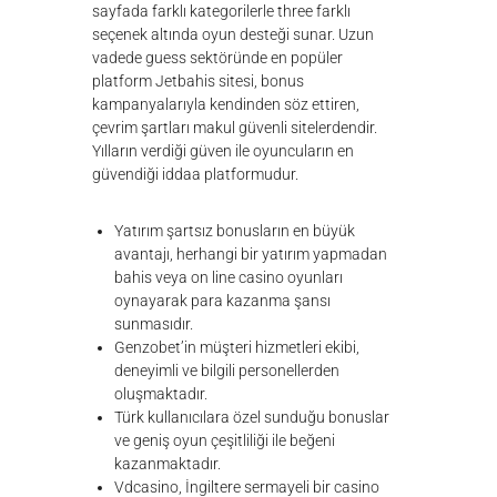
sayfada farklı kategorilerle three farklı
seçenek altında oyun desteği sunar. Uzun
vadede guess sektöründe en popüler
platform Jetbahis sitesi, bonus
kampanyalarıyla kendinden söz ettiren,
çevrim şartları makul güvenli sitelerdendir.
Yılların verdiği güven ile oyuncuların en
güvendiği iddaa platformudur.
Yatırım şartsız bonusların en büyük
avantajı, herhangi bir yatırım yapmadan
bahis veya on line casino oyunları
oynayarak para kazanma şansı
sunmasıdır.
Genzobet’in müşteri hizmetleri ekibi,
deneyimli ve bilgili personellerden
oluşmaktadır.
Türk kullanıcılara özel sunduğu bonuslar
ve geniş oyun çeşitliliği ile beğeni
kazanmaktadır.
Vdcasino, İngiltere sermayeli bir casino