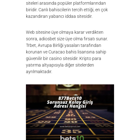
siteleri arasında popüler platformlarından
biridir. Canlı bahiscilerin tercih ettiği, en çok
kazandıran yabancı iddaa sitesidir.
Web sitesine üye olmaya karar verdikten
sonra, adiosbet size üye olma fırsatı sunar.
Trbet, Avrupa Birliği yasaları tarafından
korunan ve Curacao bahis lisansına sahip
güvenilir bir casino sitesidir. Kripto para
yatırma altyapısıyla diğer sitelerden
ayrılmaktadır.