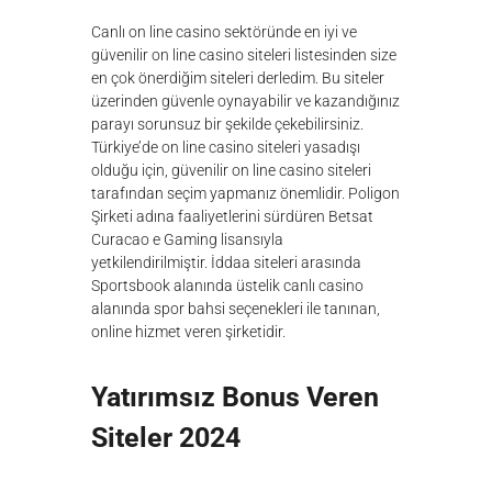
Canlı on line casino sektöründe en iyi ve
güvenilir on line casino siteleri listesinden size
en çok önerdiğim siteleri derledim. Bu siteler
üzerinden güvenle oynayabilir ve kazandığınız
parayı sorunsuz bir şekilde çekebilirsiniz.
Türkiye’de on line casino siteleri yasadışı
olduğu için, güvenilir on line casino siteleri
tarafından seçim yapmanız önemlidir. Poligon
Şirketi adına faaliyetlerini sürdüren Betsat
Curacao e Gaming lisansıyla
yetkilendirilmiştir. İddaa siteleri arasında
Sportsbook alanında üstelik canlı casino
alanında spor bahsi seçenekleri ile tanınan,
online hizmet veren şirketidir.
Yatırımsız Bonus Veren
Siteler 2024