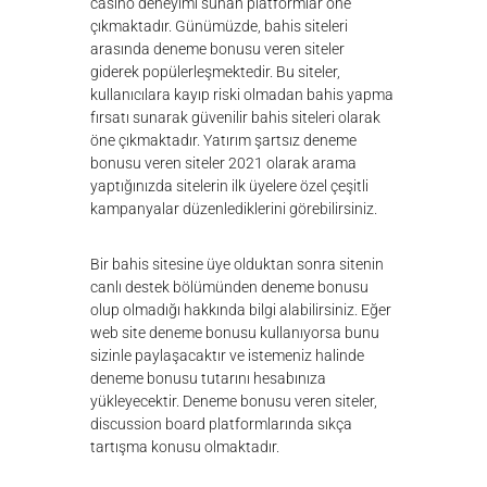
casino deneyimi sunan platformlar öne
çıkmaktadır. Günümüzde, bahis siteleri
arasında deneme bonusu veren siteler
giderek popülerleşmektedir. Bu siteler,
kullanıcılara kayıp riski olmadan bahis yapma
fırsatı sunarak güvenilir bahis siteleri olarak
öne çıkmaktadır. Yatırım şartsız deneme
bonusu veren siteler 2021 olarak arama
yaptığınızda sitelerin ilk üyelere özel çeşitli
kampanyalar düzenlediklerini görebilirsiniz.
Bir bahis sitesine üye olduktan sonra sitenin
canlı destek bölümünden deneme bonusu
olup olmadığı hakkında bilgi alabilirsiniz. Eğer
web site deneme bonusu kullanıyorsa bunu
sizinle paylaşacaktır ve istemeniz halinde
deneme bonusu tutarını hesabınıza
yükleyecektir. Deneme bonusu veren siteler,
discussion board platformlarında sıkça
tartışma konusu olmaktadır.