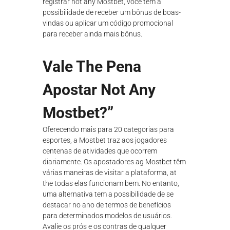
registrar not any Mostbet, você tem a
possibilidade de receber um bônus de boas-
vindas ou aplicar um código promocional
para receber ainda mais bônus.
Vale The Pena
Apostar Not Any
Mostbet?”
Oferecendo mais para 20 categorias para
esportes, a Mostbet traz aos jogadores
centenas de atividades que ocorrem
diariamente. Os apostadores ag Mostbet têm
várias maneiras de visitar a plataforma, at
the todas elas funcionam bem. No entanto,
uma alternativa tem a possibilidade de se
destacar no ano de termos de benefícios
para determinados modelos de usuários.
Avalie os prós e os contras de qualquer