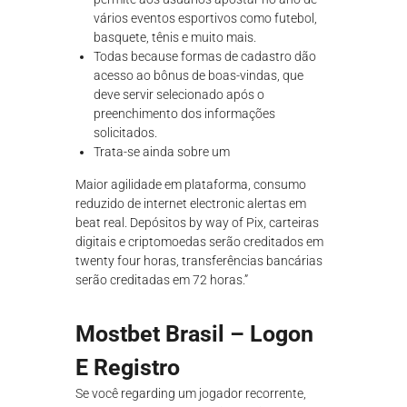
vários eventos esportivos como futebol,
basquete, tênis e muito mais.
Todas because formas de cadastro dão
acesso ao bônus de boas-vindas, que
deve servir selecionado após o
preenchimento dos informações
solicitados.
Trata-se ainda sobre um
Maior agilidade em plataforma, consumo
reduzido de internet electronic alertas em
beat real. Depósitos by way of Pix, carteiras
digitais e criptomoedas serão creditados em
twenty four horas, transferências bancárias
serão creditadas em 72 horas.”
Mostbet Brasil – Logon
E Registro
Se você regarding um jogador recorrente,