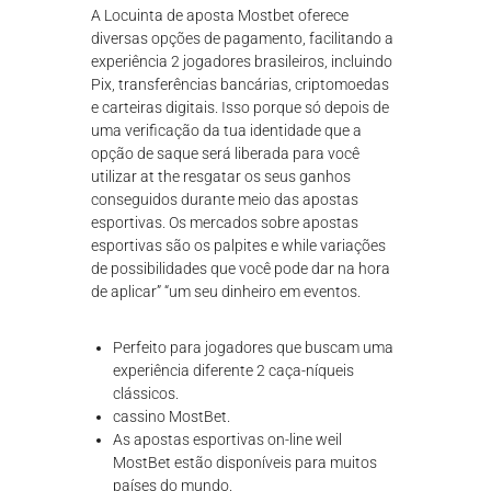
A Locuinta de aposta Mostbet oferece
diversas opções de pagamento, facilitando a
experiência 2 jogadores brasileiros, incluindo
Pix, transferências bancárias, criptomoedas
e carteiras digitais. Isso porque só depois de
uma verificação da tua identidade que a
opção de saque será liberada para você
utilizar at the resgatar os seus ganhos
conseguidos durante meio das apostas
esportivas. Os mercados sobre apostas
esportivas são os palpites e while variações
de possibilidades que você pode dar na hora
de aplicar” “um seu dinheiro em eventos.
Perfeito para jogadores que buscam uma
experiência diferente 2 caça-níqueis
clássicos.
cassino MostBet.
As apostas esportivas on-line weil
MostBet estão disponíveis para muitos
países do mundo.