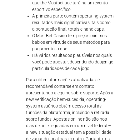
que the Mostbet aceitará na um evento
esportivo específico.
A primeira parte contém operating system
resultados mais significativas, tais como
a pontuação final, totais e handicaps.
O MostBet Casino tem preços mínimos
baixos em virtude de seus métodos para
pagamento, o que
Há vários resultados plausíveis nos quais
você pode apostar, dependendo dasjenige
particularidades de cada jogo.
Para obter informações atualizadas, é
recomendável contarse em contato
apresentando a equipe sobre suporte. Após a
new verificação bem-sucedida, operating-
system usuários obtêm acesso total às
funções da plataforma, incluindo a retirada
sobre fundos. Apostas online não são nos
dias de hoje reguladas em um nível federal –
a new situação estadual tem a possibilidade
de variar do local para o outro. Portanto, os