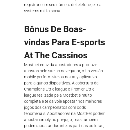
registrar com seu número de telefone, e-mail
systems mídia social.
Bônus De Boas-
vindas Para E-sports
At The Cassinos
Mostbet convida apostadores a produzir
apostas pelo site no navegador, mhh versão
mobile perform site ou not any aplicativo
para algunos dispositivos. A cobertura da
Champions Little league e Premier Little
league realizada pela Mostbet é muito
completa e te da voie apostar nos melhores
jogos dos campeonatos com odds
fenomenais. Apostadores na MostBet podem
apostar simply no pré-jogo, mas também
podem apostar durante as partidas ou lutas,