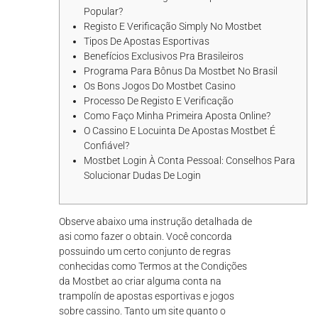
Popular?
Registo E Verificação Simply No Mostbet
Tipos De Apostas Esportivas
Benefícios Exclusivos Pra Brasileiros
Programa Para Bônus Da Mostbet No Brasil
Os Bons Jogos Do Mostbet Casino
Processo De Registo E Verificação
Como Faço Minha Primeira Aposta Online?
O Cassino E Locuinta De Apostas Mostbet É
Confiável?
Mostbet Login À Conta Pessoal: Conselhos Para
Solucionar Dudas De Login
Observe abaixo uma instrução detalhada de
asi como fazer o obtain. Você concorda
possuindo um certo conjunto de regras
conhecidas como Termos at the Condições
da Mostbet ao criar alguma conta na
trampolín de apostas esportivas e jogos
sobre cassino. Tanto um site quanto o