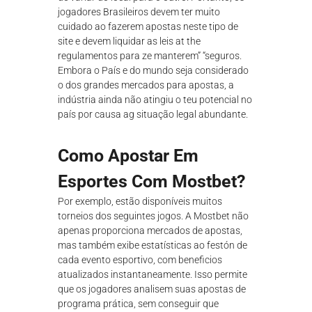
jogadores Brasileiros devem ter muito
cuidado ao fazerem apostas neste tipo de
site e devem liquidar as leis at the
regulamentos para ze manterem” “seguros.
Embora o País e do mundo seja considerado
o dos grandes mercados para apostas, a
indústria ainda não atingiu o teu potencial no
país por causa ag situação legal abundante.
Como Apostar Em
Esportes Com Mostbet?
Por exemplo, estão disponíveis muitos
torneios dos seguintes jogos. A Mostbet não
apenas proporciona mercados de apostas,
mas também exibe estatísticas ao festón de
cada evento esportivo, com beneficios
atualizados instantaneamente. Isso permite
que os jogadores analisem suas apostas de
programa prática, sem conseguir que