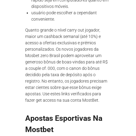
rápido seja em computadores quanto em
dispositivos móveis.
usuário pode escolher a cependant
conveniente.
Quanto grande o nível carry out jogador,
maior um cashback semanal (até 10%) e
acesso a ofertas exclusivas e prémios
personalizados. Os novos jogadores da
Mosbet zero Brasil podem aproveitar um
generoso bônus de boas-vindas para até R$
a couple of. 000, com o canon do bônus
decidido pela taxa de depósito após o
registro. No entanto, os jogadores precisam
estar cientes sobre que esse bônus exige
apostas. Use estes links verificados para
fazer get access na sua conta MostBet.
Apostas Esportivas Na
Mostbet