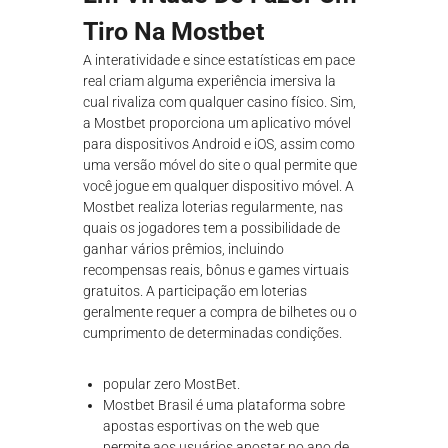
Tiro Na Mostbet
A interatividade e since estatísticas em pace
real criam alguma experiência imersiva la
cual rivaliza com qualquer casino físico. Sim,
a Mostbet proporciona um aplicativo móvel
para dispositivos Android e iOS, assim como
uma versão móvel do site o qual permite que
você jogue em qualquer dispositivo móvel. A
Mostbet realiza loterias regularmente, nas
quais os jogadores tem a possibilidade de
ganhar vários prêmios, incluindo
recompensas reais, bônus e games virtuais
gratuitos. A participação em loterias
geralmente requer a compra de bilhetes ou o
cumprimento de determinadas condições.
popular zero MostBet.
Mostbet Brasil é uma plataforma sobre
apostas esportivas on the web que
permite aos usuários apostar no ano de