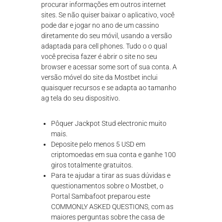
procurar informações em outros internet
sites. Se não quiser baixar o aplicativo, você
pode dar e jogar no ano de um cassino
diretamente do seu móvil, usando a versão
adaptada para cell phones. Tudo o o qual
você precisa fazer é abrir o site no seu
browser e acessar some sort of sua conta. A
versão móvel do site da Mostbet inclui
quaisquer recursos e se adapta ao tamanho
ag tela do seu dispositivo.
Pôquer Jackpot Stud electronic muito
mais.
Deposite pelo menos 5 USD em
criptomoedas em sua conta e ganhe 100
giros totalmente gratuitos.
Para te ajudar a tirar as suas dúvidas e
questionamentos sobre o Mostbet, o
Portal Sambafoot preparou este
COMMONLY ASKED QUESTIONS, com as
maiores perguntas sobre the casa de