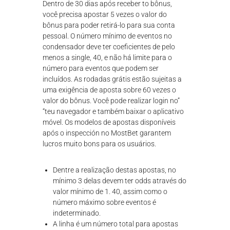
Dentro de 30 dias após receber to bônus,
você precisa apostar 5 vezes o valor do
bônus para poder retirá-lo para sua conta
pessoal. O número mínimo de eventos no
condensador deve ter coeficientes de pelo
menos a single, 40, e não há limite para o
número para eventos que podem ser
incluídos. As rodadas grátis estão sujeitas a
uma exigência de aposta sobre 60 vezes o
valor do bônus. Você pode realizar login no”
“teu navegador e também baixar o aplicativo
móvel. Os modelos de apostas disponíveis
após o inspección no MostBet garantem
lucros muito bons para os usuários.
Dentre a realização destas apostas, no
mínimo 3 delas devem ter odds através do
valor mínimo de 1. 40, assim como o
número máximo sobre eventos é
indeterminado.
A linha é um número total para apostas