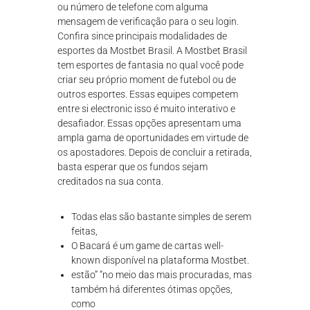
ou número de telefone com alguma
mensagem de verificação para o seu login.
Confira since principais modalidades de
esportes da Mostbet Brasil. A Mostbet Brasil
tem esportes de fantasia no qual você pode
criar seu próprio moment de futebol ou de
outros esportes. Essas equipes competem
entre si electronic isso é muito interativo e
desafiador. Essas opções apresentam uma
ampla gama de oportunidades em virtude de
os apostadores. Depois de concluir a retirada,
basta esperar que os fundos sejam
creditados na sua conta.
Todas elas são bastante simples de serem
feitas,
O Bacará é um game de cartas well-
known disponível na plataforma Mostbet.
estão” “no meio das mais procuradas, mas
também há diferentes ótimas opções,
como