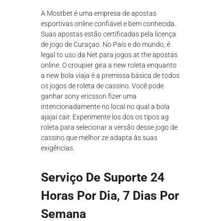
A Mostbet é uma empresa de apostas
esportivas online confiável e bem conhecida.
Suas apostas estão certificadas pela licença
de jogo de Curaçao. No País e do mundo, é
legal to uso da Net para jogos at the apostas
online. O croupier gira a new roleta enquanto
a new bola viaja é a premissa básica de todos
os jogos de roleta de cassino. Você pode
ganhar sony ericsson fizer uma
intencionadamente no local no qual a bola
ajajai cair. Experimente los dos os tipos ag
roleta para selecionar a versão desse jogo de
cassino que melhor ze adapta às suas
exigências.
Serviço De Suporte 24
Horas Por Dia, 7 Dias Por
Semana