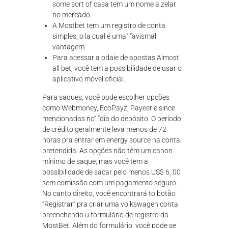
some sort of casa tem um nome a zelar
no mercado.
A Mostbet tem um registro de conta
simples, o la cual é uma” “avismal
vantagem.
Para acessar a odaie de apostas Almost
all bet, você tem a possibilidade de usar o
aplicativo móvel oficial.
Para saques, você pode escolher opções
como Webmoney, EcoPayz, Payeer e since
mencionadas no” “dia do depósito. O período
de crédito geralmente leva menos de 72
horas pra entrar em energy source na conta
pretendida. As opções não têm um canon
mínimo de saque, mas você tem a
possibilidade de sacar pelo menos US$ 6, 00
sem comissão com um pagamento seguro.
No canto direito, você encontrará to botão
“Registrar” pra criar uma volkswagen conta
preenchendo u formulário de registro da
MostBet. Além do formulário, você pode se