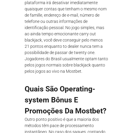
plataforma irá desativar imediatamente
quaisquer contas que tenham o mesmo nom
de famille, endereço de e-mail, número de
telefone ou outras informações de
identificação pessoal. No jogo simples, mas
ao ainda tempo emocionante carry out
blackjack, você deve conseguir pelo menos
21 pontos enquanto to dealer nunca tem a
possibilidade de passar de twenty one.
Jogadores do Brasil usualmente optam tanto
pelos jogos normais sobre blackjack quanto
pelos jogos ao vivo na Mostbet.
Quais São Operating-
system Bônus E
Promoções Da Mostbet?
Outro ponto positivo é que a maioria dos
métodos têm pace de processamento
instantâneo. No caso dos saques, contando