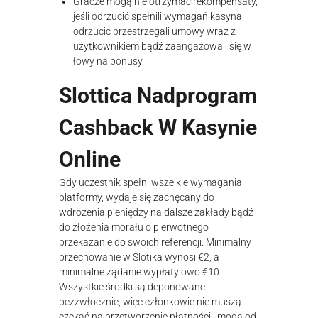
Gracze mogą nie otrzymać rekompensaty,
jeśli odrzucić spełnili wymagań kasyna,
odrzucić przestrzegali umowy wraz z
użytkownikiem bądź zaangażowali się w
łowy na bonusy.
Slottica Nadprogram
Cashback W Kasynie
Online
Gdy uczestnik spełni wszelkie wymagania
platformy, wydaje się zachęcany do
wdrożenia pieniędzy na dalsze zakłady bądź
do złożenia morału o pierwotnego
przekazanie do swoich referencji. Minimalny
przechowanie w Slotika wynosi €2, a
minimalne żądanie wypłaty owo €10.
Wszystkie środki są deponowane
bezzwłocznie, więc członkowie nie muszą
czekać na przetworzenie płatności i mogą od