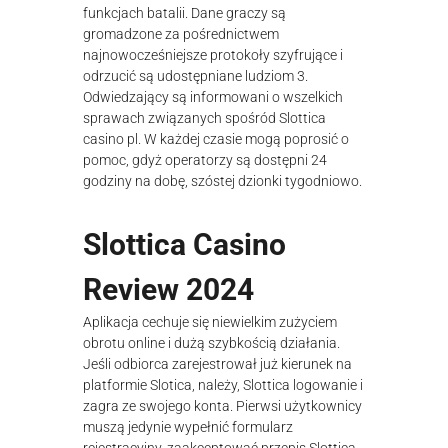
funkcjach batalii. Dane graczy są
gromadzone za pośrednictwem
najnowocześniejsze protokoły szyfrujące i
odrzucić są udostępniane ludziom 3.
Odwiedzający są informowani o wszelkich
sprawach związanych spośród Slottica
casino pl. W każdej czasie mogą poprosić o
pomoc, gdyż operatorzy są dostępni 24
godziny na dobę, szóstej dzionki tygodniowo.
Slottica Casino
Review 2024
Aplikacja cechuje się niewielkim zużyciem
obrotu online i dużą szybkością działania.
Jeśli odbiorca zarejestrował już kierunek na
platformie Slotica, należy, Slottica logowanie i
zagra ze swojego konta. Pierwsi użytkownicy
muszą jedynie wypełnić formularz