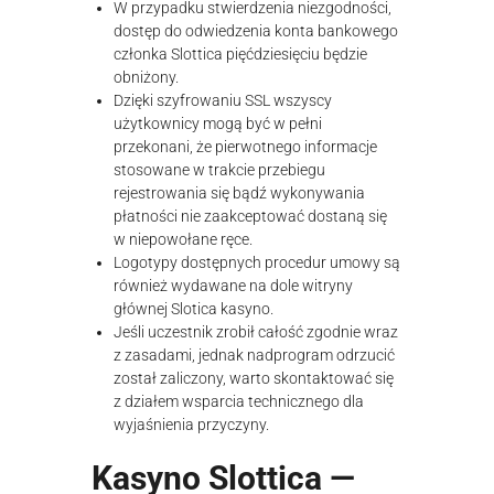
W przypadku stwierdzenia niezgodności,
dostęp do odwiedzenia konta bankowego
członka Slottica pięćdziesięciu będzie
obniżony.
Dzięki szyfrowaniu SSL wszyscy
użytkownicy mogą być w pełni
przekonani, że pierwotnego informacje
stosowane w trakcie przebiegu
rejestrowania się bądź wykonywania
płatności nie zaakceptować dostaną się
w niepowołane ręce.
Logotypy dostępnych procedur umowy są
również wydawane na dole witryny
głównej Slotica kasyno.
Jeśli uczestnik zrobił całość zgodnie wraz
z zasadami, jednak nadprogram odrzucić
został zaliczony, warto skontaktować się
z działem wsparcia technicznego dla
wyjaśnienia przyczyny.
Kasyno Slottica —