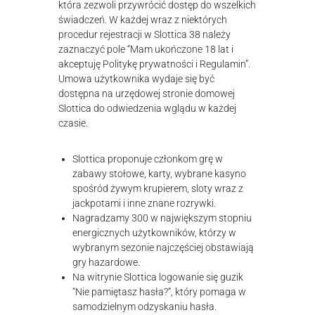
która zezwoli przywrócić dostęp do wszelkich
świadczeń. W każdej wraz z niektórych
procedur rejestracji w Slottica 38 należy
zaznaczyć pole “Mam ukończone 18 lat i
akceptuję Politykę prywatności i Regulamin”.
Umowa użytkownika wydaje się być
dostępna na urzędowej stronie domowej
Slottica do odwiedzenia wglądu w każdej
czasie.
Slottica proponuje członkom grę w
zabawy stołowe, karty, wybrane kasyno
spośród żywym krupierem, sloty wraz z
jackpotami i inne znane rozrywki.
Nagradzamy 300 w największym stopniu
energicznych użytkowników, którzy w
wybranym sezonie najczęściej obstawiają
gry hazardowe.
Na witrynie Slottica logowanie się guzik
“Nie pamiętasz hasła?”, który pomaga w
samodzielnym odzyskaniu hasła.