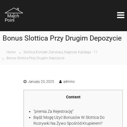
S
M
k
Η
ι
i
a
δ
p
t
α
t
c
ν
o
ι
h
Bonus Slottica Przy Drugim Depozycie
c
κ
P
o
ή
o
λ
n
Home
Slottica Kontakt Zainstaluj Nagrody Każdego - 11
ύ
i
t
Bonus Slottica Przy Drugim Depozycie
σ
e
n
η
n
t
ε
t
ί
ν
January 23, 2025
admino
α
ι
θ
Content
έ
μ
α
“premia Za Rejestrację”
ε
Bądź Mogę Użyć Bonusów W Slottica Do
π
Rozrywki Na Żywo Spośród Krupierem?
ι