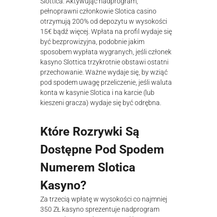
Slottica. Aktywując nadprogram,
pełnoprawni członkowie Slotica casino
otrzymują 200% od depozytu w wysokości
15€ bądź więcej. Wpłata na profil wydaje się
być bezprowizyjna, podobnie jakim
sposobem wypłata wygranych, jeśli członek
kasyno Slottica trzykrotnie obstawi ostatni
przechowanie. Ważne wydaje się, by wziąć
pod spodem uwagę przeliczenie, jeśli waluta
konta w kasynie Slotica i na karcie (lub
kieszeni gracza) wydaje się być odrębna.
Które Rozrywki Są
Dostępne Pod Spodem
Numerem Slotica
Kasyno?
Za trzecią wpłatę w wysokości co najmniej
350 ZŁ kasyno sprezentuje nadprogram