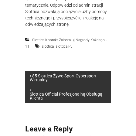
tematycznie. Odpowiedzi od administracji
Slottica pozwalają odciążyć służby pomocy
technicznego i przyspieszyć ich reakcję na
odwiedzających stronę.
Slottica Kontakt Zainstaluj Nagrody Każdego -
,
11
slottica
slottica PL
P
85 Slottica Żywo Sport Cybersport
Wirtualny
o
Slottica Official Profesjonalną Obsługą
Klienta
s
t
Leave a Reply
n