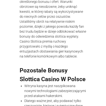
określonego bonusu i ofert. Warunki
obrotowe są nieodzowne, żeby uniknąć
kwestii, w której rabaty są wykorzystywane
do niecnych celów przez oszustów.
Ustaliliśmy obrót na relatywnie niskim
poziomie, dzięki z jakiego powodu każdy fan
bez trudu będzie w dzieje odblokować własne
bonusy do odwiedzenia
slottica
wypłaty.
Casino Slottica premia ruchowy
przygotowało z myślą o każdego
entuzjastach obstawiania gier kasynowych
na telefonie komórkowym albo tablecie.
Pozostałe Bonusy
Slottica Casino W Polsce
Witryna kasyna jest naszpikowana
nowymi technologiami zabezpieczającymi
przed atakami hakerskimi.
Dlatego ważne jest, aby podawać tylko
rzeczywiste, bieżące i autentyczne dane.