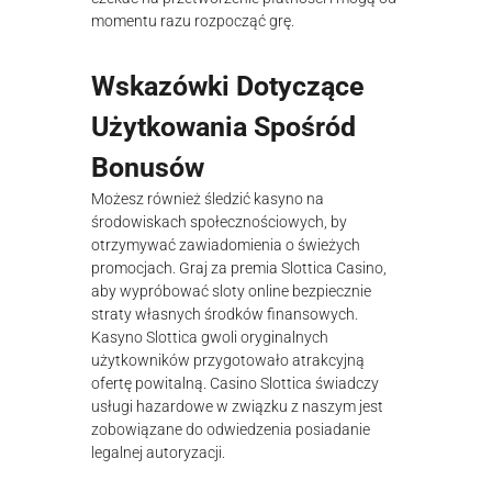
momentu razu rozpocząć grę.
Wskazówki Dotyczące
Użytkowania Spośród
Bonusów
Możesz również śledzić kasyno na
środowiskach społecznościowych, by
otrzymywać zawiadomienia o świeżych
promocjach. Graj za premia Slottica Casino,
aby wypróbować sloty online bezpiecznie
straty własnych środków finansowych.
Kasyno Slottica gwoli oryginalnych
użytkowników przygotowało atrakcyjną
ofertę powitalną. Casino Slottica świadczy
usługi hazardowe w związku z naszym jest
zobowiązane do odwiedzenia posiadanie
legalnej autoryzacji.