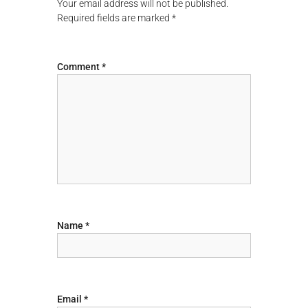
Your email address will not be published.
a
Required fields are marked
*
v
Comment
*
i
g
a
t
i
Name
*
o
n
Email
*