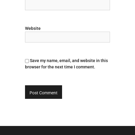
Website
Save my name, email, and website in this
browser for the next time I comment.