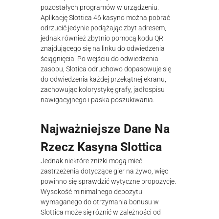
pozostałych programów w urządzeniu.
Aplikację Slottica 46 kasyno można pobrać
odrzucić jedynie podążając zbyt adresem,
jednak również zbytnio pomocą kodu QR
znajdującego się na linku do odwiedzenia
ściągnięcia. Po wejściu do odwiedzenia
zasobu, Slotica odruchowo dopasowuje się
do odwiedzenia każdej przekątnej ekranu,
zachowując kolorystykę grafy, jadłospisu
nawigacyjnego i paska poszukiwania.
Najważniejsze Dane Na
Rzecz Kasyna Slottica
Jednak niektóre zniżki mogą mieć
zastrzeżenia dotyczące gier na żywo, więc
powinno się sprawdzić wytyczne propozycje.
Wysokość minimalnego depozytu
wymaganego do otrzymania bonusu w
Slottica może się różnić w zależności od