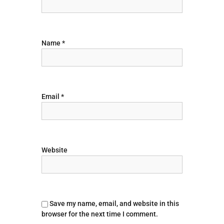
t
i
Name
*
o
n
Email
*
Website
Save my name, email, and website in this
browser for the next time I comment.