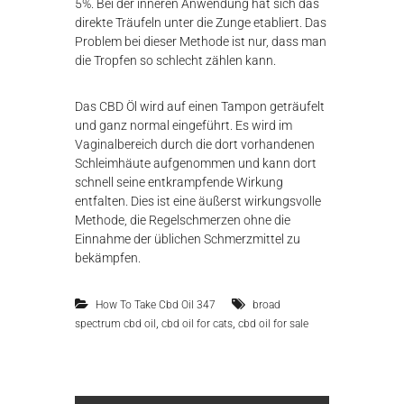
5%. Bei der inneren Anwendung hat sich das
direkte Träufeln unter die Zunge etabliert. Das
Problem bei dieser Methode ist nur, dass man
die Tropfen so schlecht zählen kann.
Das CBD Öl wird auf einen Tampon geträufelt
und ganz normal eingeführt. Es wird im
Vaginalbereich durch die dort vorhandenen
Schleimhäute aufgenommen und kann dort
schnell seine entkrampfende Wirkung
entfalten. Dies ist eine äußerst wirkungsvolle
Methode, die Regelschmerzen ohne die
Einnahme der üblichen Schmerzmittel zu
bekämpfen.
How To Take Cbd Oil 347
broad
,
,
spectrum cbd oil
cbd oil for cats
cbd oil for sale