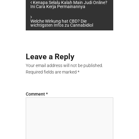
P
Kenapa Selalu Kalah Main Judi Online?
Ini Cara Kerja Permainannya
o
Welche Wirkung hat CBD? Die
wichtigsten Infos zu Cannabidiol
s
t
Leave a Reply
n
Your email address will not be published.
a
Required fields are marked
*
v
Comment
*
i
g
a