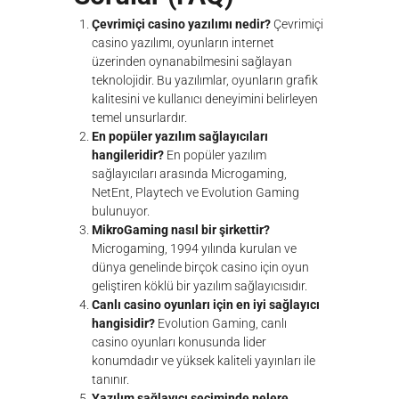
Çevrimiçi casino yazılımı nedir?
Çevrimiçi
casino yazılımı, oyunların internet
üzerinden oynanabilmesini sağlayan
teknolojidir. Bu yazılımlar, oyunların grafik
kalitesini ve kullanıcı deneyimini belirleyen
temel unsurlardır.
En popüler yazılım sağlayıcıları
hangileridir?
En popüler yazılım
sağlayıcıları arasında Microgaming,
NetEnt, Playtech ve Evolution Gaming
bulunuyor.
MikroGaming nasıl bir şirkettir?
Microgaming, 1994 yılında kurulan ve
dünya genelinde birçok casino için oyun
geliştiren köklü bir yazılım sağlayıcısıdır.
Canlı casino oyunları için en iyi sağlayıcı
hangisidir?
Evolution Gaming, canlı
casino oyunları konusunda lider
konumdadır ve yüksek kaliteli yayınları ile
tanınır.
Yazılım sağlayıcı seçiminde nelere