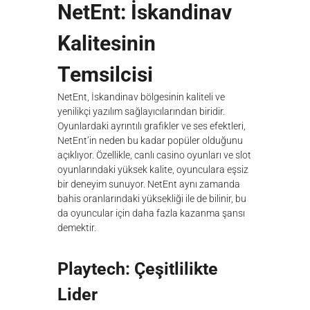
NetEnt: İskandinav
Kalitesinin
Temsilcisi
NetEnt, İskandinav bölgesinin kaliteli ve
yenilikçi yazılım sağlayıcılarından biridir.
Oyunlardaki ayrıntılı grafikler ve ses efektleri,
NetEnt’in neden bu kadar popüler olduğunu
açıklıyor. Özellikle, canlı casino oyunları ve slot
oyunlarındaki yüksek kalite, oyunculara eşsiz
bir deneyim sunuyor. NetEnt aynı zamanda
bahis oranlarındaki yüksekliği ile de bilinir, bu
da oyuncular için daha fazla kazanma şansı
demektir.
Playtech: Çeşitlilikte
Lider