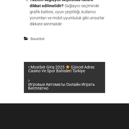
dikkat edilmelidir?
Sağlayıcı seçiminde
grafik kalitesi, oyun çeşitliliği, kullanıcı
yorumları ve mobil uyumluluk gibi unsurlar
dikkate alınmalıdır.
Basaribet
P
Mostbet Giriş 2025
Güncel Adres
Casino Ve Spor Bahisleri Türkiye
o
Игровые Автоматы Онлайн Играть
Бесплатно
s
t
n