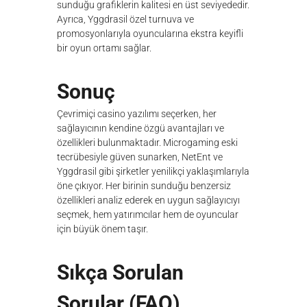
sunduğu grafiklerin kalitesi en üst seviyededir.
Ayrıca, Yggdrasil özel turnuva ve
promosyonlarıyla oyuncularına ekstra keyifli
bir oyun ortamı sağlar.
Sonuç
Çevrimiçi casino yazılımı seçerken, her
sağlayıcının kendine özgü avantajları ve
özellikleri bulunmaktadır. Microgaming eski
tecrübesiyle güven sunarken, NetEnt ve
Yggdrasil gibi şirketler yenilikçi yaklaşımlarıyla
öne çıkıyor. Her birinin sunduğu benzersiz
özellikleri analiz ederek en uygun sağlayıcıyı
seçmek, hem yatırımcılar hem de oyuncular
için büyük önem taşır.
Sıkça Sorulan
Sorular (FAQ)