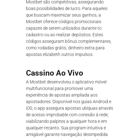
Mostbet são competitivas, assegurando
boas possibilidades de lucro. Para aqueles
que buscam maximizar seus ganhos, a
Mostbet oferece códigos promocionais
capazes de serem utilizados durante to
cadastro ou ao realizar depósitos. Estes
códigos asseguram bônus complementares,
como rodadas grátis, dinheiro extra para
apostas elizabeth outros impulsos.
Cassino Ao Vivo
A Mostbet desenvolveu o aplicativo móvel
multifuncional para promover uma
experiência de apostas ampliada aos
apostadores. Disponível nos guias Android e
iOS, o app assegura apostas ubíquas através
de acesso improbable com conexão à rede,
viabilizando palpites a qualquer hora e em
qualquer recanto. Sua program intuitiva e
amigável garante navegação desimpedida