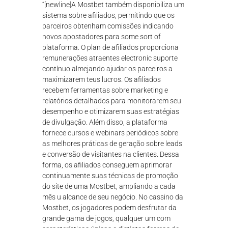
“[newline]A Mostbet também disponibiliza um
sistema sobre afiliados, permitindo que os
parceiros obtenham comissões indicando
novos apostadores para some sort of
plataforma. O plan de afiliados proporciona
remunerações atraentes electronic suporte
contínuo almejando ajudar os parceiros a
maximizarem teus lucros. Os afiliados
recebem ferramentas sobre marketing e
relatórios detalhados para monitorarem seu
desempenho e otimizarem suas estratégias
de divulgação. Além disso, a plataforma
fornece cursos e webinars periódicos sobre
as melhores práticas de geração sobre leads
e conversão de visitantes na clientes. Dessa
forma, os afiliados conseguem aprimorar
continuamente suas técnicas de promoção
do site de uma Mostbet, ampliando a cada
mês u alcance de seu negócio. No cassino da
Mostbet, os jogadores podem desfrutar da
grande gama de jogos, qualquer um com