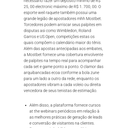
necessário fazer um depósito mínimo de R$
25, 00 electronic máximo de R$ 1. 700, 00. O
esporte weil raquete também possui uma
grande legião de apostadores mhh Mostbet.
Torcedores podem arriscar seus palpites em
disputas asi como Wimbledon, Roland
Garros e US Open, competições estas os
quais compõem o calendário maior do tênis.
Além das apostas antecipadas aos embates,
a Mostbet fornece uma cobertura envolvente
de palpites na tempo real para acompanhar
cada set e game ponto a ponto. O clamor das
arquibancadas ecoa conforme a bola zune
para um lado a outro da rede, enquanto os
apostadores vibram a cada voleio ou direita
vencedora de seus tenistas de estimação.
Além disso, a plataforma fornece cursos
at the webinars periódicos em relação à
as melhores práticas de geração de leads
e conversão de visitantes na clientes.