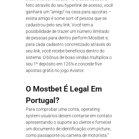
feito através do seu hyperlink de acesso, você
ganhará um “amigo” na casa para apostas –
exista amigo é some sort of pessoa que se
cadastrou pelo seu link. Você tem a
possibilidade de trazer um número ilimitado
de pessoas para dentro perform Mostbet e,
para cada cadastro concretizado através do
seu link, você recebe benefícios dentro do
sistema. O bônus de boas-vindas multiplica o
seu 1º depósito em 125% e concede five
apostas grátis no jogo Aviator.
O Mostbet É Legal Em
Portugal?
Para comprobar uma conta, operating
system usuários devem contarse em contato
apresentando o suporte ao cliente e fornecer
um documento de identificação com picture,
como passaporte ou carteira de motorista.”