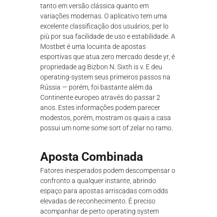
tanto em versão clássica quanto em
variações modernas. O aplicativo tem uma
excelente classificação dos usuários, per lo
più por sua facilidade de uso e estabilidade. A
Mostbet é uma locuinta de apostas
esportivas que atua zero mercado desde yr, é
propriedade ag Bizbon N. Sixth is v. E deu
operating-system seus primeiros passos na
Rússia — porém, foi bastante além da
Continente europeo através do passar 2
anos. Estes informações podem parecer
modestos, porém, mostram os quais a casa
possui um nome some sort of zelar no ramo.
Aposta Combinada
Fatores inesperados podem descompensar o
confronto a qualquer instante, abrindo
espaço para apostas arriscadas com odds
elevadas de reconhecimento. É preciso
acompanhar de perto operating system