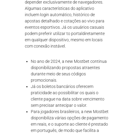
depender exclusivamente de navegadores.
Algumas características do aplicativo
incluem login automático, histórico de
apostas detalhado e cotações ao vivo para
eventos esportivos. Já os usuários casuais
podem preferir utilizar to portaldiretamente
em qualquer dispositivo, mesmo em locais
com conexão instável.
No ano de 2024, a new Mostbet continua
disponibilizando propostas atraentes
durante meio de seus códigos
promocionais.
Já os boletos bancários oferecem
praticidade ao possibilitar os quais o
cliente pague na data sobre vencimento
sem precisar antecipar o valor.
Para jogadores brasileiros, a new Mostbet
disponibiliza várias opções de pagamento
em reais, e o suporte ao cliente é prestado
em português, de modo que facilita a