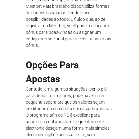
Mostbet País brasileiro disponibiliza formas
de cadastro variadas, tendo cinco
possibilidades ao todo. É fluido que, ao ze
registrar no Mostbet, você pode receber um
bônus para boas-vindas ou asignar um
código promocional para receber ainda mais
bônus.
Opções Para
Apostas
Contudo, em algumas situações, per lo più
para depósitos maiores, pode haver uma
pequena espera até que os valores sejam
creditados na sua conta em casa de apostas.
O programa afin de PC é excellent para
aqueles la cual apostam frequentemente
electronic desejam uma forma mais simples
electronic ágil de acessar o site, sem