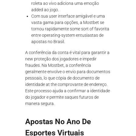
roleta ao vivo adiciona uma emoção
added ao jogo.
Com sua user interface amigável e uma
vasta gama para opções, a Mostbet se
tornou rapidamente some sort of favorita
entre operating-system entusiastas de
apostas no Brasil.
A conferência da conta é vital para garantir a
new proteção dos jogadores e impedir
fraudes. Na Mostbet, a conferência
geralmente envolve o envio para documentos
pessoais, lo que cópia de documento de
identidade at the comprovante de endereço.
Este processo ajuda a confirmar a identidade
do jogador e permite saques futuros de
manera segura.
Apostas No Ano De
Esportes Virtuais