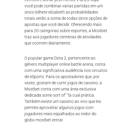
você pode combinar várias partidas em um
único bilhete elizabeth as probabilidades
totais serão a soma de todas since opções de
apostas que você decidir. Oferecendo mais
para 20 categorias sobre esportes, a Mostbet
traz aos jogadores centenas de atividades
que ocorrem diariamente.
O popular game Dota 2, pertencente ao
gênero multiplayer online battle arena, conta
com uma significativa audiência nos circuitos
de eSports. Para os apostadores que, por
vezes, gostam de curtir jogos de cassino, a
Mostbet conta com uma área exclusiva
dedicada some sort of” “la cual prática.
Também existe um cassino ao vivo que les
permite aproveitar algunos jogos com
jogadores reais espalhados ao redor do
globo
mostbet entrar
.