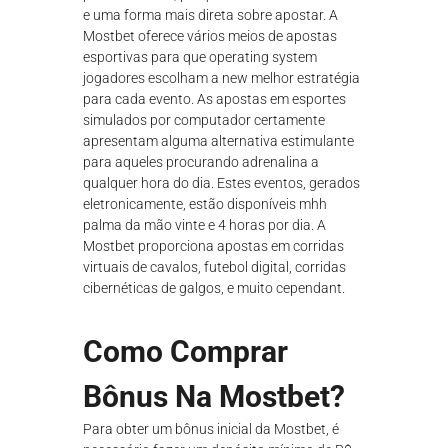
e uma forma mais direta sobre apostar. A
Mostbet oferece vários meios de apostas
esportivas para que operating system
jogadores escolham a new melhor estratégia
para cada evento. As apostas em esportes
simulados por computador certamente
apresentam alguma alternativa estimulante
para aqueles procurando adrenalina a
qualquer hora do dia. Estes eventos, gerados
eletronicamente, estão disponíveis mhh
palma da mão vinte e 4 horas por dia. A
Mostbet proporciona apostas em corridas
virtuais de cavalos, futebol digital, corridas
cibernéticas de galgos, e muito cependant.
Como Comprar
Bônus Na Mostbet?
Para obter um bônus inicial da Mostbet, é