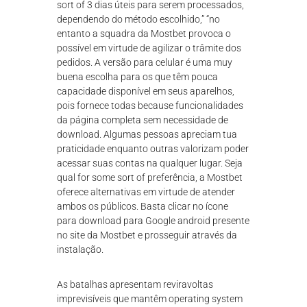
sort of 3 dias úteis para serem processados,
dependendo do método escolhido,” “no
entanto a squadra da Mostbet provoca o
possível em virtude de agilizar o trâmite dos
pedidos. A versão para celular é uma muy
buena escolha para os que têm pouca
capacidade disponível em seus aparelhos,
pois fornece todas because funcionalidades
da página completa sem necessidade de
download. Algumas pessoas apreciam tua
praticidade enquanto outras valorizam poder
acessar suas contas na qualquer lugar. Seja
qual for some sort of preferência, a Mostbet
oferece alternativas em virtude de atender
ambos os públicos. Basta clicar no ícone
para download para Google android presente
no site da Mostbet e prosseguir através da
instalação.
As batalhas apresentam reviravoltas
imprevisíveis que mantêm operating system