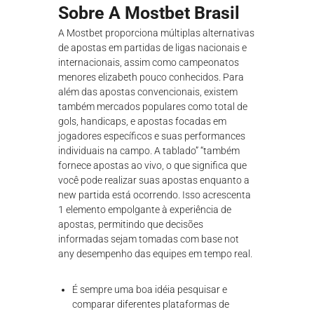
Sobre A Mostbet Brasil
A Mostbet proporciona múltiplas alternativas
de apostas em partidas de ligas nacionais e
internacionais, assim como campeonatos
menores elizabeth pouco conhecidos. Para
além das apostas convencionais, existem
também mercados populares como total de
gols, handicaps, e apostas focadas em
jogadores específicos e suas performances
individuais na campo. A tablado” “também
fornece apostas ao vivo, o que significa que
você pode realizar suas apostas enquanto a
new partida está ocorrendo. Isso acrescenta
1 elemento empolgante à experiência de
apostas, permitindo que decisões
informadas sejam tomadas com base not
any desempenho das equipes em tempo real.
É sempre uma boa idéia pesquisar e
comparar diferentes plataformas de