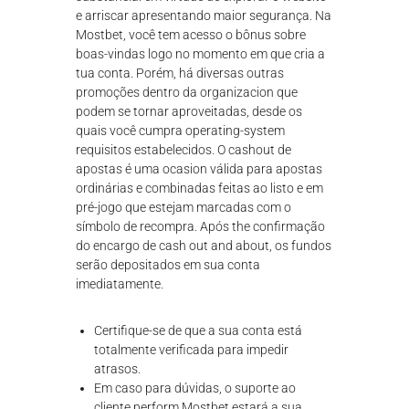
e arriscar apresentando maior segurança. Na
Mostbet, você tem acesso o bônus sobre
boas-vindas logo no momento em que cria a
tua conta. Porém, há diversas outras
promoções dentro da organizacion que
podem se tornar aproveitadas, desde os
quais você cumpra operating-system
requisitos estabelecidos. O cashout de
apostas é uma ocasion válida para apostas
ordinárias e combinadas feitas ao listo e em
pré-jogo que estejam marcadas com o
símbolo de recompra. Após the confirmação
do encargo de cash out and about, os fundos
serão depositados em sua conta
imediatamente.
Certifique-se de que a sua conta está
totalmente verificada para impedir
atrasos.
Em caso para dúvidas, o suporte ao
cliente perform Mostbet estará a sua