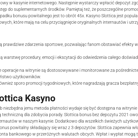
niowy w kasynie internetowego. Następnie wystarczy wpłacić depozyt zg
tęp do suplementarnych środków. Pamiętaj też, że poszczególne promoc
ypadku bonusu powitalnego jest to obrót 45x. Kasyno Slottica jest popul
owych, które mają na celu przyciągnięcie oryginalnych internautów i u
ą prawdziwe zdarzenia sportowe, pozwalając fanom obstawiać efekty w
wą warstwę procedury, emocji i ekscytacji do odwiedzenia całego doświa
ie operacje na witrynie są dostosowywane i monitorowane za pośrednic
eństwo użytkowników.
 również sporo promocji tygodniowych, które nagradzają gracza bezpłatn
ottica Kasyno
lub niezbędna jemu metoda płatności wydaje się być dostępna na witrynie
 techniczną dla zdobycia porady. Slottica bonus bez depozytu 2021 owo
nternautów w naszym kasynie. Dodatkowo dla wszelkich świeżych użytko
onus powitalny składający się wraz z 3 depozytów. Slottica zapewnia 
onta bankowego w przeróżnych walutach obcych. Wpłat i wypłat mogą 