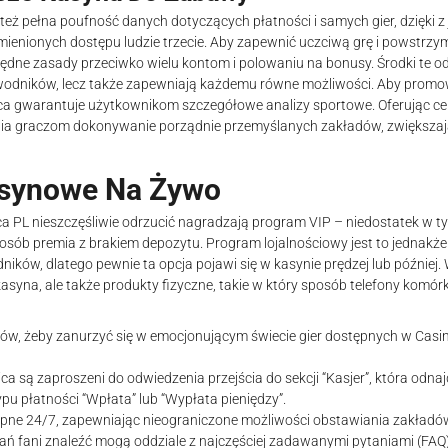
eż pełna poufność danych dotyczących płatności i samych gier, dzięki z
enionych dostępu ludzie trzecie. Aby zapewnić uczciwą grę i powstrzy
ędne zasady przeciwko wielu kontom i polowaniu na bonusy. Środki te od
awodników, lecz także zapewniają każdemu równe możliwości. Aby pro
ica gwarantuje użytkownikom szczegółowe analizy sportowe. Oferując ce
wia graczom dokonywanie porządnie przemyślanych zakładów, zwiększają
asynowe Na Żywo
a PL nieszczęśliwie odrzucić nagradzają program VIP – niedostatek w tym
posób premia z brakiem depozytu. Program lojalnościowy jest to jednakż
ników, dlatego pewnie ta opcja pojawi się w kasynie prędzej lub późnie
yna, ale także produkty fizyczne, takie w który sposób telefony komórko
sów, żeby zanurzyć się w emocjonującym świecie gier dostępnych w Casino
ca są zaproszeni do odwiedzenia przejścia do sekcji “Kasjer”, która odnaj
pu płatności “Wpłata” lub “Wypłata pieniędzy”.
ępne 24/7, zapewniając nieograniczone możliwości obstawiania zakładów 
ań fani znaleźć mogą oddziale z najczęściej zadawanymi pytaniami (FAQ)