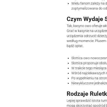
Wielu fanom zależy na d
zoptymalizowana do odw
Czym Wydaje S
Tak, kasyno owo oferuje ak
Grać w kasynie na urządze
urządzenia odrzucić dzierż
według momencie. Plusem o
bądź opłat.
Slottica owo nowoczesny
Slottica proponuje obs
W trakcie tego miesiąc
Wśród najciekawszych ra
Po wypełnieniu na stroni
Niewykluczone jednakże, 
Rodzaje Ruletk
Lepiej sprawdzić istota tu
mogą skorzystać spośród 