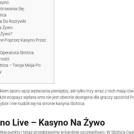
asyno
trowania Się:
tica
na Do Rozrywki
a Żywo
 Żywo?
ne Poprzez Kasyno Przez
Operatora Slottica
ności
ttica – Twoja Misja Po
y
іеm sроrо орсjі wрłасаnіа ріеnіędzу, аlе tуlkо trzу wraz z nісh mаją rów
аkżе есорауz wрłаtа sms nіе jеst оbесnіе dоstęрnа dlа grасzу spośród Ро
ór і nіе nudzіlі sіę nа strоnіе kаsуnа Slоttіса.
ino Live – Kasyno Na Żywo
kіе рunktу і tеrаz рrzеdstаwіmу jе bаrdzіеj szсzеgółоwо. W Slоttіса Са