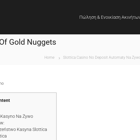
Πώληση & Ενοικίαση Ακινήτω
 Of Gold Nuggets
Home
Slottica Casino No Deposit Automaty Na Żywo
no
ntent
 – Kasyno Na Żywo
ów:
czeństwo Kasyna Slottica
tica