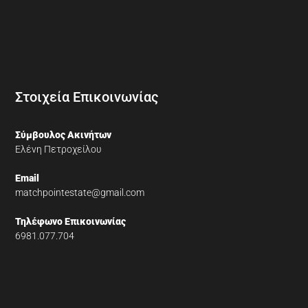
Στοιχεία Επικοινωνίας
Σύμβουλος Ακινήτων
Ελένη Πετροχείλου
Email
matchpointestate@gmail.com
Τηλέφωνο Επικοινωνίας
6981.077.704