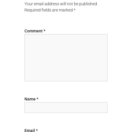
Your email address will not be published.
a
Required fields are marked
*
v
Comment
*
i
g
a
t
i
Name
*
o
n
Email
*