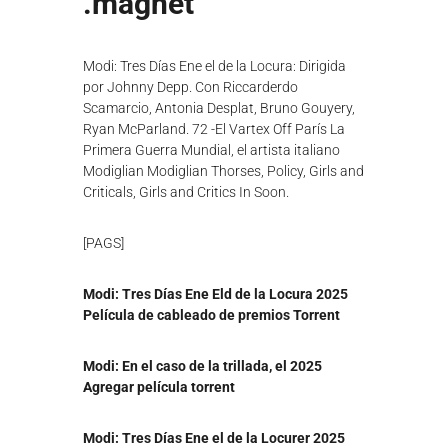
.magnet
λ
ο
γ
Modi: Tres Días Ene el de la Locura: Dirigida
ή
ς
por Johnny Depp. Con Riccarderdo
Scamarcio, Antonia Desplat, Bruno Gouyery,
Ryan McParland. 72 -El Vartex Off París La
Primera Guerra Mundial, el artista italiano
Modiglian Modiglian Thorses, Policy, Girls and
Criticals, Girls and Critics In Soon.
[PAGS]
Modi: Tres Días Ene Eld de la Locura 2025
Película de cableado de premios Torrent
Modi: En el caso de la trillada, el 2025
Agregar película torrent
Modi: Tres Días Ene el de la Locurer 2025