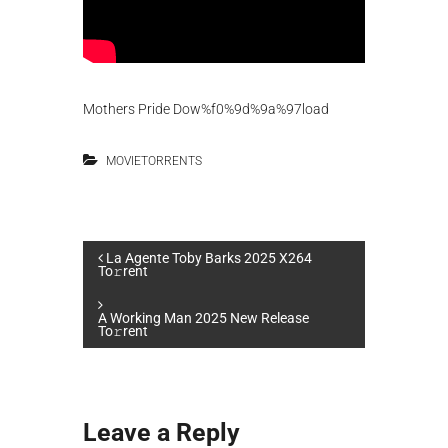
Mothers Pride Dow%f0%9d%9a%97load
MOVIETORRENTS
P
La Agente Toby Barks 2025 X264
To𝚛rent
o
A Working Man 2025 New Release
To𝚛rent
s
t
Leave a Reply
n