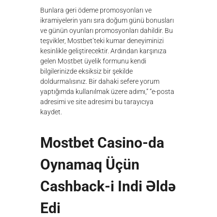
Bunlara geri ödeme promosyonları ve
ikramiyelerin yanı sıra doğum günü bonusları
ve günün oyunları promosyonları dahildir. Bu
teşvikler, Mostbet’teki kumar deneyiminizi
kesinlikle geliştirecektir. Ardından karşınıza
gelen Mostbet üyelik formunu kendi
bilgilerinizde eksiksiz bir şekilde
doldurmalısınız. Bir dahaki sefere yorum
yaptığımda kullanılmak üzere adımı,” “e-posta
adresimi ve site adresimi bu tarayıcıya
kaydet.
Mostbet Casino-da
Oynamaq Üçün
Cashback-i Indi Əldə
Edi