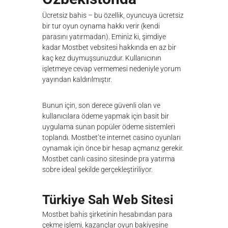
Ücretsiz bahis – bu özellik, oyuncuya ücretsiz
bir tur oyun oynama hakkı verir (kendi
parasını yatırmadan). Eminiz ki, şimdiye
kadar Mostbet vebsitesi hakkında en az bir
kaç kez duymuşsunuzdur. Kullanıcının
işletmeye cevap vermemesi nedeniyle yorum
yayından kaldırılmıştır.
Bunun için, son derece güvenli olan ve
kullanıcılara ödeme yapmak için basit bir
uygulama sunan popüler ödeme sistemleri
toplandı. Mostbet’te internet casino oyunları
oynamak için önce bir hesap açmanız gerekir.
Mostbet canlı casino sitesinde pra yatırma
sobre ideal şekilde gerçekleştiriliyor.
Türkiye Sah Web Sitesi
Mostbet bahis şirketinin hesabından para
çekme işlemi, kazançlar oyun bakiyesine