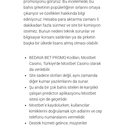
promosyonu görürüz. Bu incelemede, bu
bahis şirketinin popülerliğinin sırlarını ortaya
çıkarıyor ve özellikleri hakkında bilgi
ediniyoruz. Hesaba para aktarma zamanı 5
dakikadan fazla sürmez ve site bir komisyon
istemez. Bunun nedeni teknik sorunlar ve
bilgisayar korsanı saldırıları ya da şirketin
başka bir ülkede lisans almış olması olabilir.
BEDAVA BET PROMO Kodları, Mostbet
Casino, Türkiye’de Mostbet Casino olarak
da verilebilir.
Site sadece slotları değil, aynı zamanda
diğer kumar yazılımlarını da sunar.
Şu anda bir çok bahis siteleri ile karşılıklı
çalışan predictor aplikasyonu Mostbet
sitesi için de geçerlidir.
Mostbet’e kaydolurken, kullanıcılar
kimliklerini doğrulamak için adlarını ve cep
telefonu numaralarını vermelidir.
Destek hizmeti gelince, müşteriler