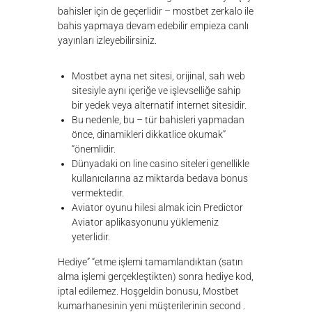
bahisler için de geçerlidir – mostbet zerkalo ile
bahis yapmaya devam edebilir empieza canlı
yayınları izleyebilirsiniz.
Mostbet ayna net sitesi, orijinal, sah web
sitesiyle aynı içeriğe ve işlevselliğe sahip
bir yedek veya alternatif internet sitesidir.
Bu nedenle, bu – tür bahisleri yapmadan
önce, dinamikleri dikkatlice okumak”
“önemlidir.
Dünyadaki on line casino siteleri genellikle
kullanıcılarına az miktarda bedava bonus
vermektedir.
Aviator oyunu hilesi almak icin Predictor
Aviator aplikasyonunu yüklemeniz
yeterlidir.
Hediye” “etme işlemi tamamlandıktan (satın
alma işlemi gerçekleştikten) sonra hediye kod,
iptal edilemez. Hoşgeldin bonusu, Mostbet
kumarhanesinin yeni müşterilerinin second .