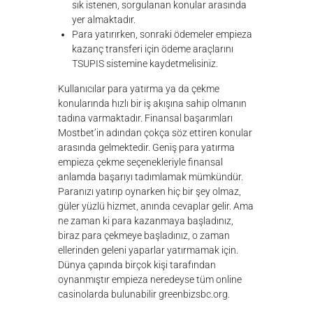
sık istenen, sorgulanan konular arasında
yer almaktadır.
Para yatırırken, sonraki ödemeler empieza
kazanç transferi için ödeme araçlarını
TSUPIS sistemine kaydetmelisiniz.
Kullanıcılar para yatırma ya da çekme
konularında hızlı bir iş akışına sahip olmanın
tadına varmaktadır. Finansal başarımları
Mostbet’in adından çokça söz ettiren konular
arasında gelmektedir. Geniş para yatırma
empieza çekme seçenekleriyle finansal
anlamda başarıyı tadımlamak mümkündür.
Paranızı yatırıp oynarken hiç bir şey olmaz,
güler yüzlü hizmet, anında cevaplar gelir. Ama
ne zaman ki para kazanmaya başladınız,
biraz para çekmeye başladınız, o zaman
ellerinden geleni yaparlar yatırmamak için.
Dünya çapında birçok kişi tarafından
oynanmıştır empieza neredeyse tüm online
casinolarda bulunabilir
greenbizsbc.org
.