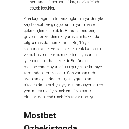
herhangi bir sorunu birkaç dakika içinde
çözebilecekler.
Ana kaynağın bu tür analoglarının yardımıyla
kayıt olabilir ve giriş yapabilir, yatırma ve
çekme işlemleri olabilir. Bununla beraber,
güvenilir bir yerden okuyarak site hakkında
bilgi almak da mümkündür. Bu, 16 yıldır
kumar severler ve bahisler için çok kapsamlı
ve hızlı hizmetlere hizmet eden piyasanın en
iyilerinden biri haline geldi. Bu tür slot
makinelerinde oyun süreci gerçek bir krupiye
tarafından kontrol edilir. Son zamanlarda
uygulamayı indirdim – çok uygun olan
siteden daha hızlı çalışıyor. Promosyonları en
yeni müşterileri çekmek empieza sadık
olanları ödüllendirmek için tasarlanmıştır.
Mostbet
Ozbekistonda