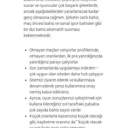
sunar ve oyuncular çok başarılı şirketlerdir,
ancak aşağıdakilerden yararlanacak kadar
genç olmasına rağmen. Şirketin canlı bahis,
maç öncesi bahis ve sanal spor bahisleri gibi
bir dizi bahis alternatifi sunması
beklenmektedir.
Olmayan maçları veriyorlar profillerinde,
olmayan oranlardan, ilk pra yatırdığınızda
yatırdığınız parayı çalıyorlar.
Son zamanlarda uygulamayı indirdim –
çok uygun olan siteden daha hızlı çalışıyor.
Sitemizi ziyaret ederek ve kullanmaya
devam ederek çerez kullanımına onay
vermiş kabul edilirsiniz.
Ayrıca, oyun sonuçlarınızı iyileştirmek için
kullana bileceğiniz sol taraftaki çubukta
çok sayıda bahis sayısı vardır.
Küçük oranlarla kazancınız küçük olacağı
gibi, kaybetme oranınız da” “küçük olacak