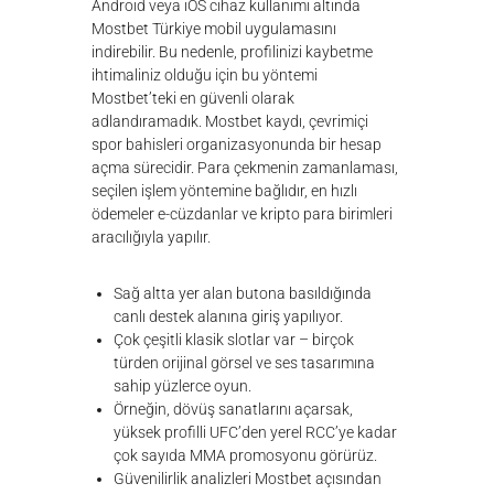
Android veya iOS cihaz kullanımı altında
Mostbet Türkiye mobil uygulamasını
indirebilir. Bu nedenle, profilinizi kaybetme
ihtimaliniz olduğu için bu yöntemi
Mostbet’teki en güvenli olarak
adlandıramadık. Mostbet kaydı, çevrimiçi
spor bahisleri organizasyonunda bir hesap
açma sürecidir. Para çekmenin zamanlaması,
seçilen işlem yöntemine bağlıdır, en hızlı
ödemeler e-cüzdanlar ve kripto para birimleri
aracılığıyla yapılır.
Sağ altta yer alan butona basıldığında
canlı destek alanına giriş yapılıyor.
Çok çeşitli klasik slotlar var – birçok
türden orijinal görsel ve ses tasarımına
sahip yüzlerce oyun.
Örneğin, dövüş sanatlarını açarsak,
yüksek profilli UFC’den yerel RCC’ye kadar
çok sayıda MMA promosyonu görürüz.
Güvenilirlik analizleri Mostbet açısından