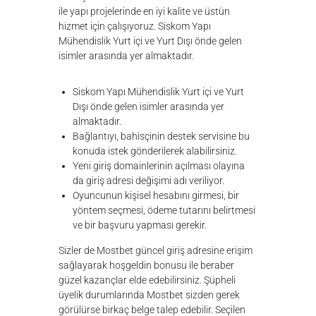
ile yapı projelerinde en iyi kalite ve üstün
hizmet için çalışıyoruz. Siskom Yapı
Mühendislik Yurt içi ve Yurt Dışı önde gelen
isimler arasında yer almaktadır.
Siskom Yapı Mühendislik Yurt içi ve Yurt
Dışı önde gelen isimler arasında yer
almaktadır.
Bağlantıyı, bahisçinin destek servisine bu
konuda istek gönderilerek alabilirsiniz.
Yeni giriş domainlerinin açılması olayına
da giriş adresi değişimi adı veriliyor.
Oyuncunun kişisel hesabını girmesi, bir
yöntem seçmesi, ödeme tutarını belirtmesi
ve bir başvuru yapması gerekir.
Sizler de Mostbet güncel giriş adresine erişim
sağlayarak hoşgeldin bonusu ile beraber
güzel kazançlar elde edebilirsiniz. Şüpheli
üyelik durumlarında Mostbet sizden gerek
görülürse birkaç belge talep edebilir. Seçilen