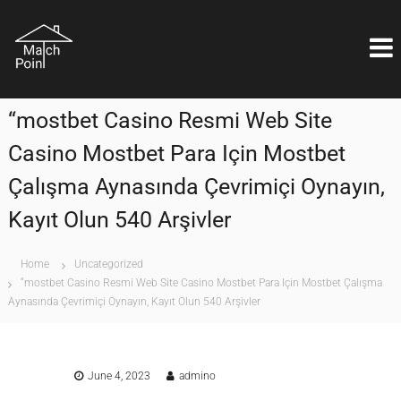
S
M
k
Η
ι
i
a
δ
p
t
α
t
c
ν
o
ι
h
“mostbet Casino Resmi Web Site
c
κ
P
o
ή
Casino Mostbet Para Için Mostbet
o
λ
n
ύ
i
t
Çalışma Aynasında Çevrimiçi Oynayın,
σ
e
n
η
Kayıt Olun 540 Arşivler
n
t
ε
t
ί
ν
Home
Uncategorized
α
“mostbet Casino Resmi Web Site Casino Mostbet Para Için Mostbet Çalışma
ι
θ
Aynasında Çevrimiçi Oynayın, Kayıt Olun 540 Arşivler
έ
μ
α
ε
June 4, 2023
admino
π
ι