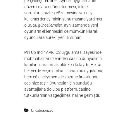
gerçekleştirebilirler. Ayrıca, uygulamanın
düzenli olarak güncellenmesi, teknik
sorunların hızlıca çözülmesine ve en iyi
kullanıcı deneyiminin sunulmasına yardımcı
olur.
Bu güncellemeler
, aynı zamanda yeni
oyunların eklenmesini de mümkün kılarak
oyunculara sürekli yenilik sunar.
Pin Up Indir APK iOS uygulaması sayesinde
mobil cihazlar üzerinden casino dünyasının
kapılarını aralamak oldukça kolaydır. Her an
her yerde erişim imkanı sunan bu uygulama,
hem eğlenceyi hem de kazanç fırsatlarını
cebinize taşır. Oyuncular için sunduğu
avantajlarla dolu bu platform, casino
tutkunlarının vazgeçilmezi haline gelmiştir.
Uncategorized