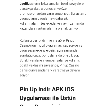
üyelik
sistemi ile kullanıcılar, belirli seviyelere
ulaştıkça ekstra bonuslar ve özel
promosyonlardan yararlanabiliyor. Bu sistem,
oyuncuların uygulamayı daha sık
kullanmalarını teşvik ederken, aynı zamanda
kazançlarını artırmalarına olanak tanıyor.
Kullanıcı geri bildirimlerine göre, Pinup
Casino’nun mobil uygulaması sadece geniş
oyun seçenekleriyle değil, aynı zamanda
sunduğu cazip bonuslarla da öne çıkıyor.
Sürekli yenilenen kampanyalar ve kullanıcı
odaklı yaklaşımı sayesinde, Pinup Casino
bahis dünyasında fark yaratmaya devam
ediyor.
Pin Up Indir APK iOS
Uygulaması ile Üstün