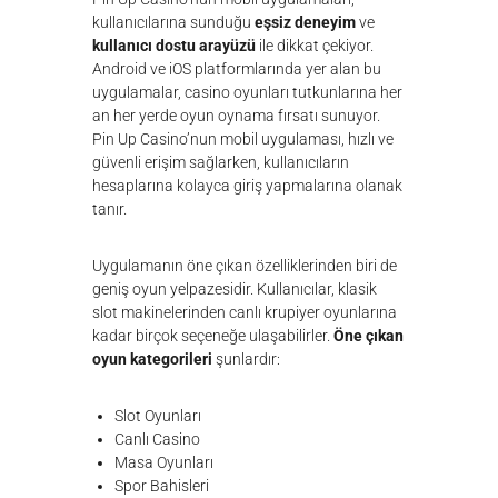
kullanıcılarına sunduğu
eşsiz deneyim
ve
kullanıcı dostu arayüzü
ile dikkat çekiyor.
Android ve iOS platformlarında yer alan bu
uygulamalar, casino oyunları tutkunlarına her
an her yerde oyun oynama fırsatı sunuyor.
Pin Up Casino’nun mobil uygulaması, hızlı ve
güvenli erişim sağlarken, kullanıcıların
hesaplarına kolayca giriş yapmalarına olanak
tanır.
Uygulamanın öne çıkan özelliklerinden biri de
geniş oyun yelpazesidir. Kullanıcılar, klasik
slot makinelerinden canlı krupiyer oyunlarına
kadar birçok seçeneğe ulaşabilirler.
Öne çıkan
oyun kategorileri
şunlardır:
Slot Oyunları
Canlı Casino
Masa Oyunları
Spor Bahisleri