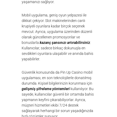
yaşamanızı sağlıyor.
Mobil uygulama, geniş oyun yelpazesi ile
dikkat çekiyor. Slot makinelerinden canlı
krupiyeli oyunlara kadar birçok seçenek
mevcut. Ayrıca, uygulama üzerinden düzenli
olarak güncellenen promosyonlar ve
bonuslarla
kazanç şansınızı artırabilirsiniz
.
Kullanıcılar, sadece birkaç dokunuşla en
sevdikleri oyunlara ulaşabilir ve anında bahis
yapabilirler.
Güvenlik konusunda da Pin Up Casino mobil
uygulaması, en son teknolojilerle donatılmış
durumda. Kişisel bilgilerinizin korunması için
gelişmiş şifreleme yöntemleri
kullanılıyor. Bu
sayede, kullanıcılar güvenli bir ortamda bahis
yapmanın keyfini çıkarabiliyorlar. Ayrıca,
müşteri hizmetleri ekibi 7/24 destek
sağlayarak herhangi bir sorun yaşadığınızda
hızlı çözümler sunuyor.