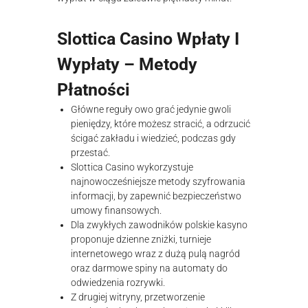
Slottica Casino Wpłaty I
Wypłaty – Metody
Płatności
Główne reguły owo grać jedynie gwoli
pieniędzy, które możesz stracić, a odrzucić
ścigać zakładu i wiedzieć, podczas gdy
przestać.
Slottica Casino wykorzystuje
najnowocześniejsze metody szyfrowania
informacji, by zapewnić bezpieczeństwo
umowy finansowych.
Dla zwykłych zawodników polskie kasyno
proponuje dzienne zniżki, turnieje
internetowego wraz z dużą pulą nagród
oraz darmowe spiny na automaty do
odwiedzenia rozrywki.
Z drugiej witryny, przetworzenie