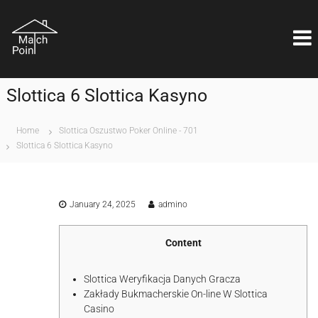
S
M
k
Η
ι
i
a
δ
p
t
α
t
c
ν
o
ι
h
Slottica 6 Slottica Kasyno
c
κ
P
o
ή
o
λ
n
Home
Slottica Oszustwo Poker Online - 701
ύ
i
t
Slottica 6 Slottica Kasyno
σ
e
n
η
n
t
ε
t
ί
ν
January 24, 2025
admino
α
ι
θ
Content
έ
μ
α
Slottica Weryfikacja Danych Gracza
ε
Zakłady Bukmacherskie On-line W Slottica
π
Casino
ι