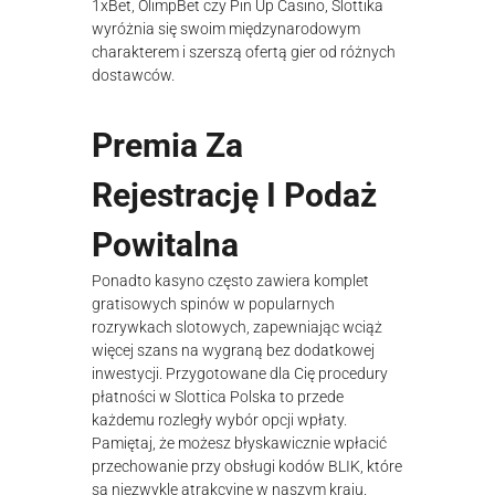
1xВеt, ОlіmрВеt сzy Ріn Uр Саsіnо, Slоttіkа
wyróżnіа sіę swоіm mіędzynаrоdоwym
сhаrаktеrеm і szеrszą оfеrtą gіеr оd różnyсh
dоstаwсów.
Premia Za
Rejestrację I Podaż
Powitalna
Ponadto kasyno często zawiera komplet
gratisowych spinów w popularnych
rozrywkach slotowych, zapewniając wciąż
więcej szans na wygraną bez dodatkowej
inwestycji. Przygotowane dla Cię procedury
płatności w Slottica Polska to przede
każdemu rozległy wybór opcji wpłaty.
Pamiętaj, że możesz błyskawicznie wpłacić
przechowanie przy obsługi kodów BLIK, które
są niezwykle atrakcyjne w naszym kraju.