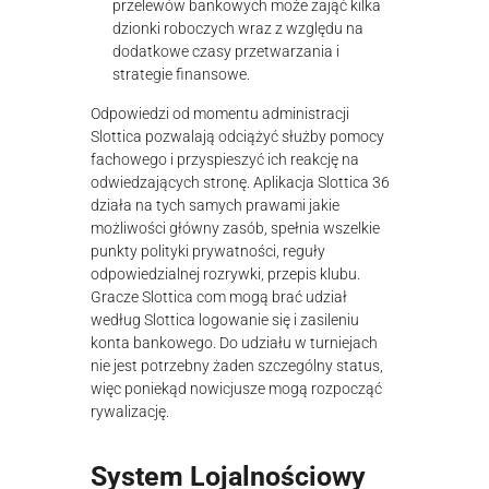
przelewów bankowych może zająć kilka
dzionki roboczych wraz z względu na
dodatkowe czasy przetwarzania i
strategie finansowe.
Odpowiedzi od momentu administracji
Slottica pozwalają odciążyć służby pomocy
fachowego i przyspieszyć ich reakcję na
odwiedzających stronę. Aplikacja Slottica 36
działa na tych samych prawami jakie
możliwości główny zasób, spełnia wszelkie
punkty polityki prywatności, reguły
odpowiedzialnej rozrywki, przepis klubu.
Gracze Slottica com mogą brać udział
według Slottica logowanie się i zasileniu
konta bankowego. Do udziału w turniejach
nie jest potrzebny żaden szczególny status,
więc poniekąd nowicjusze mogą rozpocząć
rywalizację.
System Lojalnościowy