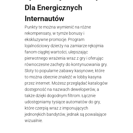
Dla Energicznych
Internautów
Punkty te można wymienić na różne
rekompensaty, w tymże bonusy i
ekskluzywne promocje. Program
lojalnościowy dzierży na zamiarze rękojmia
fanom ciągłej wartości, ulepszając
pierwotnego wrażenia wraz z gry i oferując
równoczesne zachęty do kontynuowania gry.
Sloty to popularne zabawy kasynowe, które
to można obecnie znaleźć w lobby kasyna
przez internet. Możesz przeglądać katalogów
dostępność na nazwach deweloperów, a
także dzięki dogodnym filtrom. Łącznie
udostępniamy tysiące automatów do gry,
które czerpią wraz z imponujących
jednorękich bandytów, jednak są powalające
wizualnie.