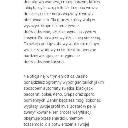
dodatkową warstwę emocji naszym, którzy
lubią łączyć swoją miłość do ruchu wraz z
dreszczykiem emocji związanym wraz z
obstawianiem. Dla graczy, którzy wolą w
wyższym stopniu interaktywne
doświadczenie, sekcja kasyna na żywo w
kasynie Slottica jest wyróżniającą się cechą.
Ta sekcja podaje zabawy w okresie realnym
wraz z zawodowymi krupierami, tworząc
bardziej wciągające i oryginalne
doświadczenie kasyna.
Na oficjalnej witrynie Slottica Casino
odnajdziesz ogromny wybór gier, takich jakim
sposobem automaty, ruletka, blackjack,
baccarat, poker, Keno, Craps oraz sporo
odmiennych. Zanim będziesz mógł dokonać
wypłaty, Swoje profil musi zostać w pełni
zweryfikowane. Ten proces weryfikacji
obejmuje przesłanie dokumentów
tożsamości dla potwierdzenia Twojej