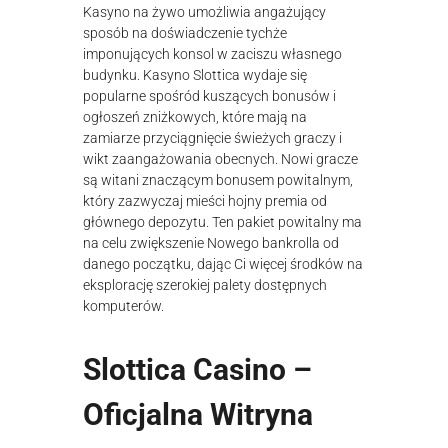
Kasyno na żywo umożliwia angażujący
sposób na doświadczenie tychże
imponujących konsol w zaciszu własnego
budynku. Kasyno Slottica wydaje się
popularne spośród kuszących bonusów i
ogłoszeń zniżkowych, które mają na
zamiarze przyciągnięcie świeżych graczy i
wikt zaangażowania obecnych. Nowi gracze
są witani znaczącym bonusem powitalnym,
który zazwyczaj mieści hojny premia od
głównego depozytu. Ten pakiet powitalny ma
na celu zwiększenie Nowego bankrolla od
danego początku, dając Ci więcej środków na
eksplorację szerokiej palety dostępnych
komputerów.
Slottica Casino –
Oficjalna Witryna