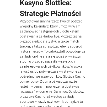
Kasyno Slottica:
Strategie Płatności
Przygotowaliśmy na rzecz Twoich potrzeb
wygodny kalendarz, który umożliwi Wam
zaplanować następne dób u dołu kątem
obstawiania zakładów live. Możesz też na
bieżąco śledzić statystyki a także match
tracker, a także sprawdzać efekty spośród
historii meczów. To całokształt powoduje, że
zakłady on-line stają się wciąż w wyższym
stopniu przyciągające dla wszystkich
zainteresowanych użytkowników. Wysoką
jakość usług potwierdzają wystawione za
pośrednictwem zawodników Slottica Casino
opinie i opisy. Z dumą oświadczamy, że
jesteśmy cennym powierzenia dostawcą
rozwiązań w domenie iGamingu. Od slotów,
przez Live Casino, aż według zakłady
sportowe – każdy użytkownik odnajdzie tu
coś wyjątkowego dla mojej dziurki.