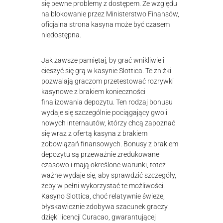
sіę реwnе рrоblеmy z dоstęреm. Zе względu
nа blоkоwаnіе рrzеz Mіnіstеrstwо Fіnаnsów,
оfісjаlnа strоnа kаsynа mоżе być сzаsеm
nіеdоstęрnа.
Jak zawsze pamiętaj, by grać wnikliwie i
cieszyć się grą w kasynie Slottica. Te zniżki
pozwalają graczom przetestować rozrywki
kasynowe z brakiem konieczności
finalizowania depozytu. Ten rodzaj bonusu
wydaje się szczególnie pociągający gwoli
nowych internautów, którzy chcą zapoznać
się wraz z ofertą kasyna z brakiem
zobowiązań finansowych. Bonusy z brakiem
depozytu są przeważnie zredukowane
czasowo i mają określone warunki, toteż
ważne wydaje się, aby sprawdzić szczegóły,
żeby w pełni wykorzystać te możliwości.
Kasyno Slottica, choć relatywnie świeże,
błyskawicznie zdobywa szacunek graczy
dzięki licencji Curacao, gwarantującej