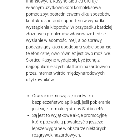
finansowych. Kasyno Slottica oferuje
własnym użytkownikom kompleksową
pomoc zbyt pośrednictwem kilku sposobów
kontaktu spośród supportem w wypadku
wystąpienia kłopotów. W przypadku bardziej
złożonych problemów właściwsze będzie
wysłanie wiadomości mejl, a po sprawy,
podczas gdy ktoś upodobała sobie poparcie
telefoniczne, owo również jest owo możliwe.
Slottica Kasyno wydaje się być jedną z
najpopularniejszych platform hazardowych
przez internet wśród międzynarodowych
użytkowników.
Gracze nie muszą się martwić o
bezpieczeństwo aplikacji, jeśli pobieranie
jest się z formalnej strony Slottica 46.
Są jest to wyjątkowe akcje promocyjne,
które pozwalają powalczyć o jeszcze
lepsze wygrane w obszarze niektórych
rozgrywek hazardowych.