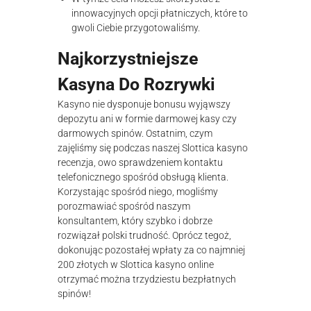
innowacyjnych opcji płatniczych, które to
gwoli Ciebie przygotowaliśmy.
Najkorzystniejsze
Kasyna Do Rozrywki
Kasyno nie dysponuje bonusu wyjąwszy
depozytu ani w formie darmowej kasy czy
darmowych spinów. Ostatnim, czym
zajęliśmy się podczas naszej Slottica kasyno
recenzja, owo sprawdzeniem kontaktu
telefonicznego spośród obsługą klienta.
Korzystając spośród niego, mogliśmy
porozmawiać spośród naszym
konsultantem, który szybko i dobrze
rozwiązał polski trudność. Oprócz tegoż,
dokonując pozostałej wpłaty za co najmniej
200 złotych w Slottica kasyno online
otrzymać można trzydziestu bezpłatnych
spinów!