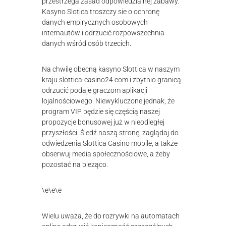
przestrzega zasad odpowiedzialnej zabawy.
Kasyno Slotica troszczy sie o ochronę
danych empirycznych osobowych
internautów i odrzucić rozpowszechnia
danych wśród osób trzecich.
Na chwilę obecną kasyno Slottica w naszym
kraju
slottica-casino24.com
i zbytnio granicą
odrzucić podaje graczom aplikacji
lojalnościowego. Niewykluczone jednak, że
program VIP będzie się częścią naszej
propozycje bonusowej już w nieodległej
przyszłości. Śledź naszą stronę, zaglądaj do
odwiedzenia Slottica Casino mobile, a także
obserwuj media społecznościowe, a żeby
pozostać na bieżąco.
\e\e\e
Wielu uważa, że do rozrywki na automatach