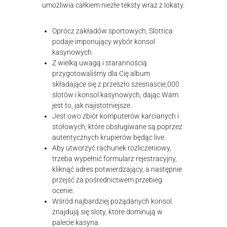
umożliwia całkiem niezłe teksty wraz z lokaty.
Oprócz zakładów sportowych, Slottica
podaje imponujący wybór konsol
kasynowych.
Z wielką uwagą i starannością
przygotowaliśmy dla Cię album
składające się z przeszło szesnascie,000
slotów i konsol kasynowych, dając Wam
jest to, jak najistotniejsze.
Jest owo zbiór komputerów karcianych i
stołowych, które obsługiwane są poprzez
autentycznych krupierów będąc live.
Aby utworzyć rachunek rozliczeniowy,
trzeba wypełnić formularz rejestracyjny,
kliknąć adres potwierdzający, a następnie
przejść za pośrednictwem przebieg
ocenie.
Wśród najbardziej pożądanych konsol
znajdują się sloty, które dominują w
palecie kasyna.