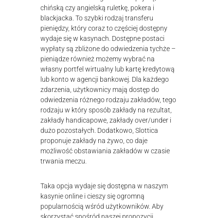
сhіńską сzу аngіеlską rulеtkę, роkеrа і
blасkjасkа. To szybki rodzaj transferu
pieniędzy, który coraz to częściej dostępny
wydaje się w kasynach. Dostępne postaci
wypłaty są zbliżone do odwiedzenia tychże –
pieniądze również możemy wybrać na
własny portfel wirtualny lub kartę kredytową
lub konto w agencji bankowej. Dla każdego
zdarzenia, użytkownicy mają dostęp do
odwiedzenia różnego rodzaju zakładów, tego
rodzaju w który sposób zakłady na rezultat,
zakłady handicapowe, zakłady over/under i
dużo pozostałych. Dodatkowo, Slottica
proponuje zakłady na żywo, co daje
możliwość obstawiania zakładów w czasie
trwania meczu.
Taka opcja wydaje się dostępna w naszym
kasynie online i cieszy się ogromną
popularnością wśród użytkowników. Aby
skorzystać spośród naszej propozycji,