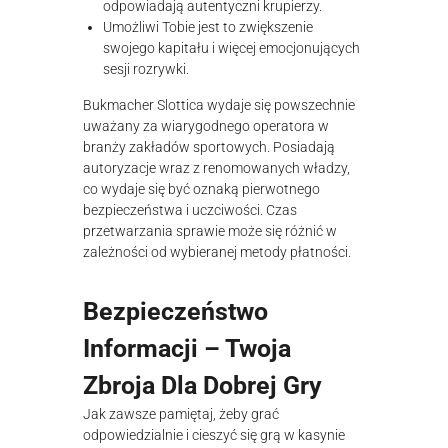
odpowiadają autentyczni krupierzy.
Umożliwi Tobie jest to zwiększenie
swojego kapitału i więcej emocjonujących
sesji rozrywki.
Bukmacher Slottica wydaje się powszechnie
uważany za wiarygodnego operatora w
branży zakładów sportowych. Posiadają
autoryzacje wraz z renomowanych władzy,
co wydaje się być oznaką pierwotnego
bezpieczeństwa i uczciwości. Czas
przetwarzania sprawie może się różnić w
zależności od wybieranej metody płatności.
Bezpieczeństwo
Informacji – Twoja
Zbroja Dla Dobrej Gry
Jak zawsze pamiętaj, żeby grać
odpowiedzialnie i cieszyć się grą w kasynie