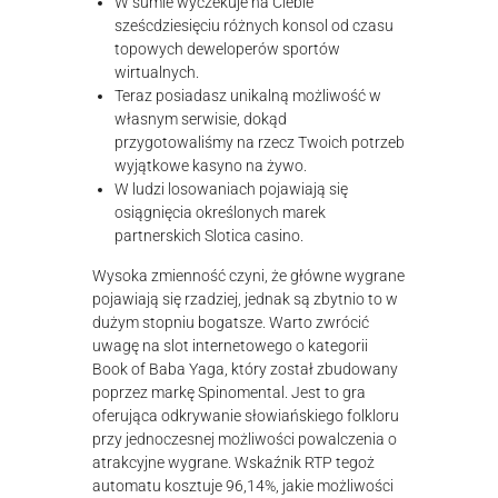
W sumie wyczekuje na Ciebie
sześcdziesięciu różnych konsol od czasu
topowych deweloperów sportów
wirtualnych.
Teraz posiadasz unikalną możliwość w
własnym serwisie, dokąd
przygotowaliśmy na rzecz Twoich potrzeb
wyjątkowe kasyno na żywo.
W ludzi losowaniach pojawiają się
osiągnięcia określonych marek
partnerskich Slotica casino.
Wysoka zmienność czyni, że główne wygrane
pojawiają się rzadziej, jednak są zbytnio to w
dużym stopniu bogatsze. Warto zwrócić
uwagę na slot internetowego o kategorii
Book of Baba Yaga, który został zbudowany
poprzez markę Spinomental. Jest to gra
oferująca odkrywanie słowiańskiego folkloru
przy jednoczesnej możliwości powalczenia o
atrakcyjne wygrane. Wskaźnik RTP tegoż
automatu kosztuje 96,14%, jakie możliwości