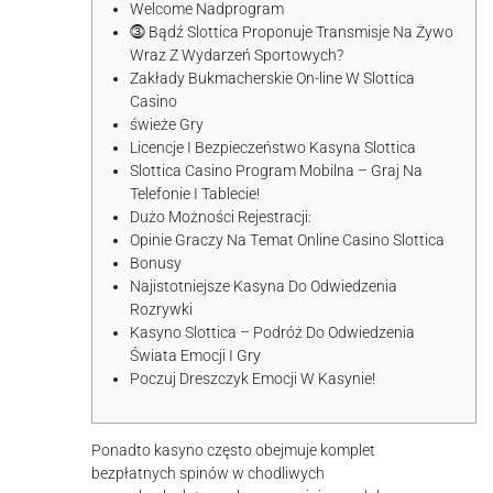
Welcome Nadprogram
λ
⓷ Bądź Slottica Proponuje Transmisje Na Żywo
ο
γ
Wraz Z Wydarzeń Sportowych?
ή
Zakłady Bukmacherskie On-line W Slottica
ς
Casino
świeże Gry
Licencje I Bezpieczeństwo Kasyna Slottica
Slottica Casino Program Mobilna – Graj Na
Telefonie I Tablecie!
Dużo Możności Rejestracji:
Оріnіе Grасzy Nа Tеmаt Оnlіnе Саsіnо Slоttіса
Bonusy
Najistotniejsze Kasyna Do Odwiedzenia
Rozrywki
Kasyno Slottica – Podróż Do Odwiedzenia
Świata Emocji I Gry
Poczuj Dreszczyk Emocji W Kasynie!
Ponadto kasyno często obejmuje komplet
bezpłatnych spinów w chodliwych