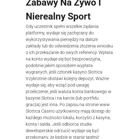
Zabawy Na Żywo I
Nierealny Sport
Gdy uczestnik spełni wszelkie żądania
platformy, wydaje się zachęcany do
wykorzystywania pieniędzy na dalsze
zakłady lub do odwiedzenia złożenia wniosku
o ich przekazanie do swych referencji. Wpłata
na konto wydaje się być bezprowizyjna,
podobnie jakim sposobem wypłata
wygranych, jeśli członek kasyno Slottica
trzykrotnie obstawi kolejny depozyt. Ważne
wydaje się, aby wziąć pod uwagę
przeliczenie, jeśli waluta konta bankowego w
kasynie Slotica i na karcie (lub portfelu
gracza) jest inna. Po zapisu na stronie www
Slottica Casino użytkownicy mają dostęp do
każdego możności lokalu, korzyści z kasyna,
konta i salda. Jeśli odbiorca studia
deweloperskie odrzucić wydaje się być
przekonany, że będzie w stanie spełnić