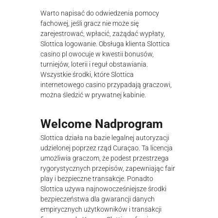
Warto napisać do odwiedzenia pomocy
fachowej, jeśli gracz nie może się
zarejestrować, wpłacić, zażądać wypłaty,
Slottica logowanie. Obsługa klienta Slottica
casino pl owocuje w kwestii bonusów,
turniejów, loterii i reguł obstawiania.
Wszystkie środki, które Slottica
internetowego casino przypadają graczowi,
można śledzić w prywatnej kabinie.
Welcome Nadprogram
Slottica działa na bazie legalnej autoryzacji
udzielonej poprzez rząd Curaçao. Ta licencja
umożliwia graczom, że podest przestrzega
rygorystycznych przepisów, zapewniając fair
play i bezpieczne transakcje. Ponadto
Slottica używa najnowocześniejsze środki
bezpieczeństwa dla gwarancji danych
empirycznych użytkowników i transakcji