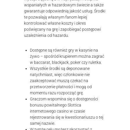
wspaniałych w hazardowym świecie a także
gwarantuje odpowiednią jakość usług. Środki
te pozwalają własnym fanom lepiej
kontrolować własne koszty i okres
poświęcany na grę i zapobiegać postępowi
uzależnienia od hazardu.
Dostępne są również gry w kasynie na
żywo – spośród krupierem można zagrać
w baccarat, blackjack, poker czy ruletka.
Wszystkie środki są deponowane
natychmiast, więc członkowie nie
zaakceptować muszą czekać na
przetworzenie płatności i mogą od
momentu razu rozpocząć grę.
Graczom wspomina się o dostępności
bonusu powitalnego Slottica
internetowego casino w czasie
rejestrowania się w kwestionariuszu o tej
samej nazwie.
W tymże celu możesz skorzystać z