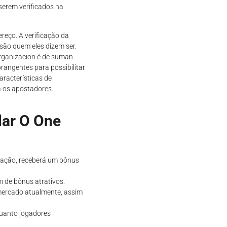
serem verificados na
reço. A verificação da
são quem eles dizem ser.
organizacion é de suman
angentes para possibilitar
aracterísticas de
a os apostadores.
lar O One
alação, receberá um bônus
 de bônus atrativos.
 mercado atualmente, assim
 quanto jogadores