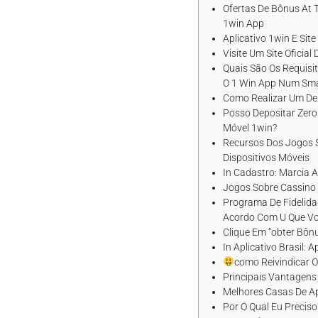
ε
Ofertas De Bônus At
π
1win App
ι
Aplicativo 1win E Sit
λ
Visite Um Site Oficial
ο
Quais São Os Requisit
γ
O 1 Win App Num Sm
ή
Como Realizar Um Dep
ς
Posso Depositar Zero 
Móvel 1win?
Recursos Dos Jogos 
Dispositivos Móveis
In Cadastro: Marcia 
Jogos Sobre Cassino
Programa De Fidelid
Acordo Com U Que Vo
Clique Em “obter Bôn
In Aplicativo Brasil: 
como Reivindicar 
Principais Vantagens
Melhores Casas De Ap
Por O Qual Eu Precis