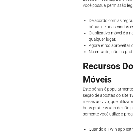
você possua permissão lega
De acordo com as regras
bônus de boas-vindas es
O aplicativo móvel é a 
qualquer lugar.
Agora é” “só aproveitar 
No entanto, não há pro
Recursos Do
Móveis
Este bônus é popularmente 
seção de apostas do site 1w
mesas ao vivo, que utiliza
boas práticas afin de não 
somente você utilize o pro
Quando a 1Win app estiv