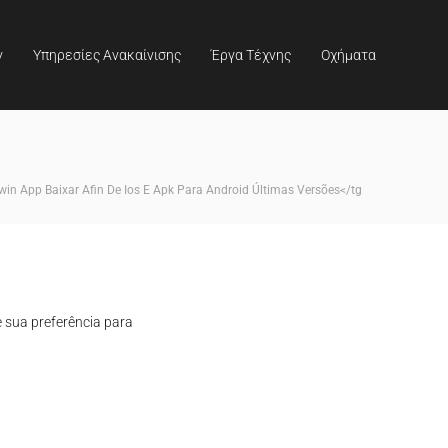
ν
Υπηρεσίες Ανακαίνισης
Έργα Τέχνης
Οχήματα
win App Baixar Afin De Ios E Apk Para Android Últimas Versões</tg
e sua preferência para