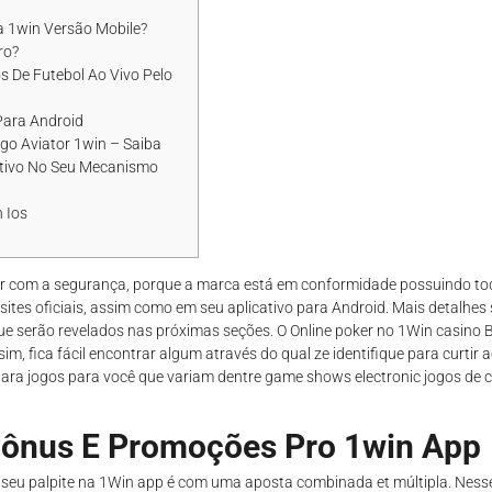
 1win Versão Mobile?
ro?
s De Futebol Ao Vivo Pelo
Para Android
go Aviator 1win – Saiba
ativo No Seu Mecanismo
n Ios
r com a segurança, porque a marca está em conformidade possuindo tod
sites oficiais, assim como em seu aplicativo para Android. Mais detalhe
e serão revelados nas próximas seções. O Online poker no 1Win casino 
im, fica fácil encontrar algum através do qual ze identifique para curti
ara jogos para você que variam dentre game shows electronic jogos de 
Bônus E Promoções Pro 1win App
seu palpite na 1Win app é com uma aposta combinada et múltipla. Nesse