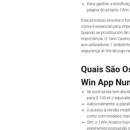
Para ganhar a bonificaç
página do próprio 1Win.
Este processo envolve o fo
conta é essencial para imp
Quando se prostitución de 
importância. O 1win Casin
aos utilizadores 1 ambiente
segurança at the de jogo r
Quais São Os
Win App Nu
Se você ainda tem dúvid
para $ 100 et o equival
Adicionalmente, a plata
O acesso à versão mobil
como com modelos mais
Sim, o 1Win Aviator é pr
experientes possuindo su