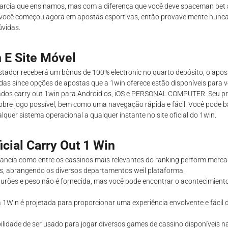
marcia que ensinamos, mas com a diferença que você deve
spaceman bet
Se você começou agora em apostas esportivas, então provavelmente nunc
úvidas.
n E Site Móvel
ostador receberá um bônus de 100% electronic no quarto depósito, o ap
das since opções de apostas que a 1win oferece estão disponíveis para v
ados carry out 1win para Android os, iOS e PERSONAL COMPUTER. Seu prin
obre jogo possível, bem como uma navegação rápida e fácil. Você pode b
alquer sistema operacional a qualquer instante no site oficial do 1win.
ficial Carry Out 1 Win
ancia como entre os cassinos mais relevantes do ranking perform merca
das, abrangendo os diversos departamentos weil plataforma.
nturões e peso não é fornecida, mas você pode encontrar o acontecimient
 1Win é projetada para proporcionar uma experiência envolvente e fácil d
ilidade de ser usado para jogar diversos games de cassino disponíveis n