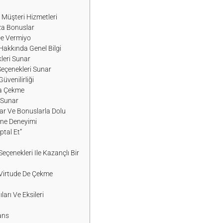
 Müşteri Hizmetleri
a Bonuslar
De Vermiyo
akkında Genel Bilgi
leri Sunar
 Seçenekleri Sunar
üvenilirliği
a Çekme
 Sunar
r Ve Bonuslarla Dolu
ane Deneyimi
ptal Et”
eçenekleri Ile Kazançlı Bir
Virtude De Çekme
ları Ve Eksileri
ans