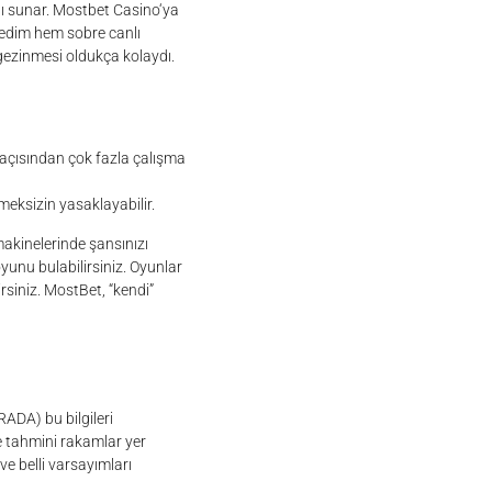
ını sunar. Mostbet Casino‘ya
nedim hem sobre canlı
 gezinmesi oldukça kolaydı.
k açısından çok fazla çalışma
eksizin yasaklayabilir.
akinelerinde şansınızı
oyunu bulabilirsiniz. Oyunlar
rsiniz. MostBet, “kendi”
RADA) bu bilgileri
e tahmini rakamlar yer
ve belli varsayımları