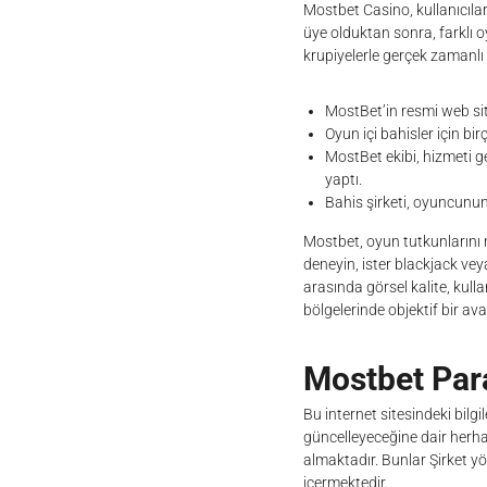
Mostbet Casino, kullanıcılar
üye olduktan sonra, farklı 
krupiyelerle gerçek zamanlı 
MostBet’in resmi web site
Oyun içi bahisler için bi
MostBet ekibi, hizmeti ge
yaptı.
Bahis şirketi, oyuncunun
Mostbet, oyun tutkunlarını 
deneyin, ister blackjack vey
arasında görsel kalite, kull
bölgelerinde objektif bir ava
Mostbet Par
Bu internet sitesindeki bilg
güncelleyeceğine dair herh
almaktadır. Bunlar Şirket yö
içermektedir.