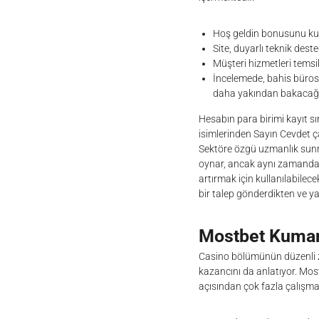
Hoş geldin bonusunu kul
Site, duyarlı teknik deste
Müşteri hizmetleri temsilc
İncelemede, bahis bürosun
daha yakından bakacağı
Hesabın para birimi kayıt sı
isimlerinden Sayın Cevdet ç
Sektöre özgü uzmanlık sunm
oynar, ancak aynı zamanda po
artırmak için kullanılabilece
bir talep gönderdikten ve ya
Mostbet Kumar
Casino bölümünün düzenli z
kazancını da anlatıyor. MostB
açısından çok fazla çalışma