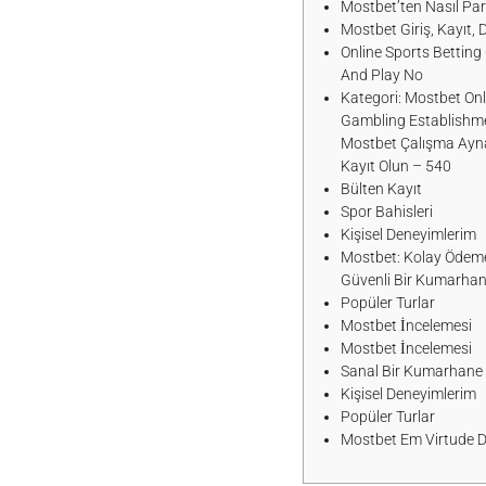
Mostbet’ten Nasıl Para
Mostbet Giriş, Kayıt,
Online Sports Bettin
And Play No
Kategori: Mostbet Onl
Gambling Establishme
Mostbet Çalışma Ayna
Kayıt Olun – 540
Bülten Kayıt
Spor Bahisleri
Kişisel Deneyimlerim
Mostbet: Kolay Ödeme
Güvenli Bir Kumarhan
Popüler Turlar
Mostbet İncelemesi
Mostbet İncelemesi
Sanal Bir Kumarhane
Kişisel Deneyimlerim
Popüler Turlar
Mostbet Em Virtude 