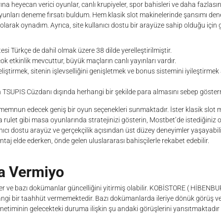
ına heyecan verici oyunlar, canlı krupiyeler, spor bahisleri ve daha fazlas
oyunları deneme fırsatı buldum. Hem klasik slot makinelerinde şansımı de
olarak oynadım. Ayrıca, site kullanıcı dostu bir arayüze sahip olduğu için
si Türkçe de dahil olmak üzere 38 dilde yerelleştirilmiştir.
rçok etkinlik mevcuttur, büyük maçların canlı yayınları vardır.
liştirmek, sitenin işlevselliğini genişletmek ve bonus sistemini iyileştirme
 TSUPIS Cüzdanı dışında herhangi bir şekilde para almasını sebep gösterm
memnun edecek geniş bir oyun seçenekleri sunmaktadır. İster klasik slot m
a rulet gibi masa oyunlarında stratejinizi gösterin, Mostbet’de istediğiniz 
anıcı dostu arayüz ve gerçekçilik açısından üst düzey deneyimler yaşayabili
ntaj elde ederken, önde gelen uluslararası bahisçilerle rekabet edebilir.
a Vermiyo
iler ve bazı dokümanlar güncelliğini yitirmiş olabilir. KOBİSTORE ( HİBENBU
angi bir taahhüt vermemektedir. Bazı dokümanlarda ileriye dönük görüş v
netiminin gelecekteki duruma ilişkin şu andaki görüşlerini yansıtmaktadır 