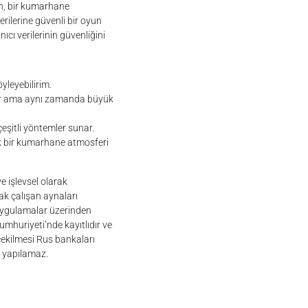
en, bir kumarhane
ilerine güvenli bir oyun
ıcı verilerinin güvenliğini
yleyebilirim.
iyor ama aynı zamanda büyük
çeşitli yöntemler sunar.
ek bir kumarhane atmosferi
e işlevsel olarak
 çalışan aynaları
uygulamalar üzerinden
umhuriyeti’nde kayıtlıdır ve
çekilmesi Rus bankaları
m yapılamaz.