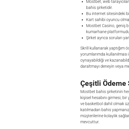
Mostbet, web tarayıcıları
bahis şirketidir.
Bu internet sitesindeki bi
Kart sahibi oyuncu olmal
Mostbet Casino, geniş bi
kumarhane platformudu
Şirket ayrıca soruları y
Skrill kullanarak yaptığım 
yorumlarımda kullanılması iç
oynayabildiği ve kazanabildi
daraltmayı deneyin veya mes
Çeşitli Ödeme 
Mostbet bahis şirketinin he
kişisel hesabını girmesi, bi
ve basketbol dahil olmak üze
katılmadan bahis yapmanıza
müşterilerine kolaylık sağla
mevcuttur.