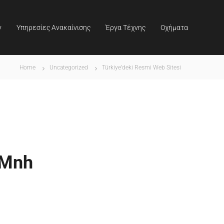
ν
Υπηρεσίες Ανακαίνισης
Έργα Τέχνης
Οχήματα
Home
Uncategorized
Türkiye’deki Resmi Web Sitesi
 Mnh