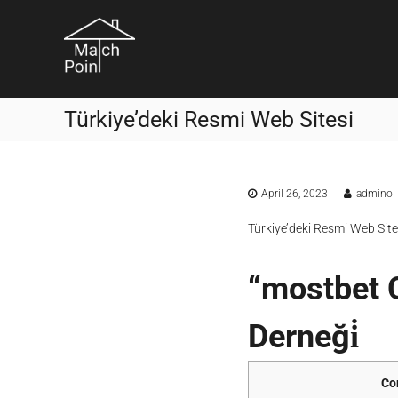
M
S
Η
k
a
ι
i
δ
t
p
α
c
t
ν
h
o
ι
P
Türkiye’deki Resmi Web Sitesi
c
κ
o
o
ή
i
n
λ
t
n
ύ
e
April 26, 2023
admino
σ
t
n
η
Türkiye’deki Resmi Web Site
t
ε
ί
ν
“mostbet C
α
ι
Derneği̇
θ
έ
μ
α
Co