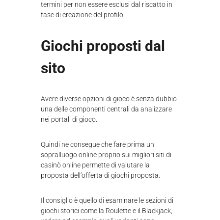
termini per non essere esclusi dal riscatto in
fase di creazione del profilo.
Giochi proposti dal
sito
Avere diverse opzioni di gioco è senza dubbio
una delle componenti centrali da analizzare
nei portali di gioco.
Quindi ne consegue che fare prima un
sopralluogo online proprio sui migliori siti di
casinò online permette di valutare la
proposta dell’offerta di giochi proposta.
Il consiglio è quello di esaminare le sezioni di
giochi storici come la Roulette e il Blackjack,