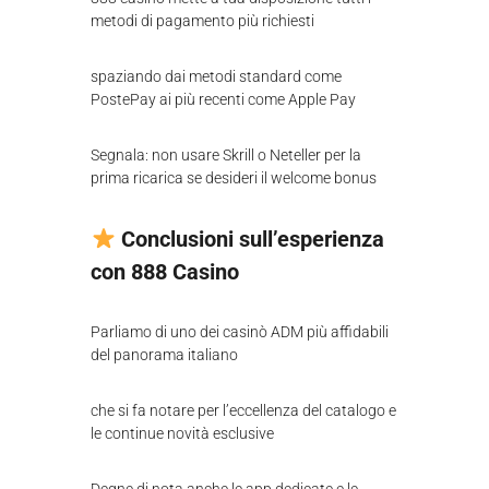
metodi di pagamento più richiesti
spaziando dai metodi standard come
PostePay ai più recenti come Apple Pay
Segnala: non usare Skrill o Neteller per la
prima ricarica se desideri il welcome bonus
Conclusioni sull’esperienza
con 888 Casino
Parliamo di uno dei casinò ADM più affidabili
del panorama italiano
che si fa notare per l’eccellenza del catalogo e
le continue novità esclusive