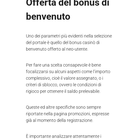
Offerta del bonus di
benvenuto
Uno dei parametri più evidenti nella selezione
del portale è quello del bonus casinò di
benvenuto offerto al neo-utente.
Per fare una scelta consapevole è bene
focalizzarsi su alcuni aspetti come l’importo
complessivo, cioè il valore assegnato, o i
criteri di sblocco, ovvero le condizioni di
rigioco per ottenere il saldo prelevabile.
Queste ed altre specifiche sono sempre
riportate nella pagina promozioni, espresse
già al momento della registrazione.
È importante analizzare attentamente i