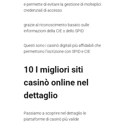
e permette di evitare la gestione di molteplici
credenziali di accesso
grazie al riconoscimento basato sulle
informazioni della CIE o dello SPID
Questi sono i casinò digitali più affidabili che
permettono l’iscrizione con SPID e CIE
10 I migliori siti
casinò online nel
dettaglio
Passiamo a scoprire nel dettaglio le
piattaforme di casinò più valide