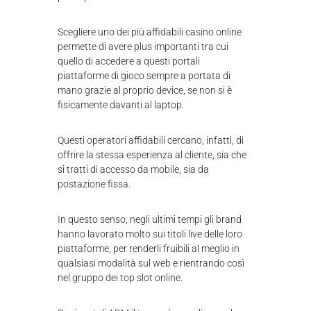
Scegliere uno dei più affidabili casino online
permette di avere plus importanti tra cui
quello di accedere a questi portali
piattaforme di gioco sempre a portata di
mano grazie al proprio device, se non si è
fisicamente davanti al laptop.
Questi operatori affidabili cercano, infatti, di
offrire la stessa esperienza al cliente, sia che
si tratti di accesso da mobile, sia da
postazione fissa.
In questo senso, negli ultimi tempi gli brand
hanno lavorato molto sui titoli live delle loro
piattaforme, per renderli fruibili al meglio in
qualsiasi modalità sul web e rientrando così
nel gruppo dei top slot online.