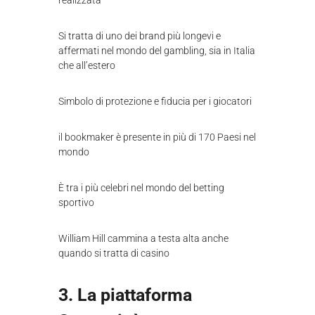
realizzata
Si tratta di uno dei brand più longevi e
affermati nel mondo del gambling, sia in Italia
che all’estero
Simbolo di protezione e fiducia per i giocatori
il bookmaker è presente in più di 170 Paesi nel
mondo
È tra i più celebri nel mondo del betting
sportivo
William Hill cammina a testa alta anche
quando si tratta di casino
3. La piattaforma