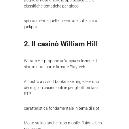
Degne di nota anche le app dedicate e le
classifiche tematiche per gioco
specialmente quelle incentrate sulle slot a
jackpot
2. Il casinò William Hill
William Hill propone un’ampia selezione di
slot, in gran parte firmate Playtech
A nostro avviso il bookmaker inglese è uno
dei migliori casino online per gli ottimi tassi
RTP
caratteristica fondamentale in tema di slot
Molto valida anche l’app mobile, fluida e ben