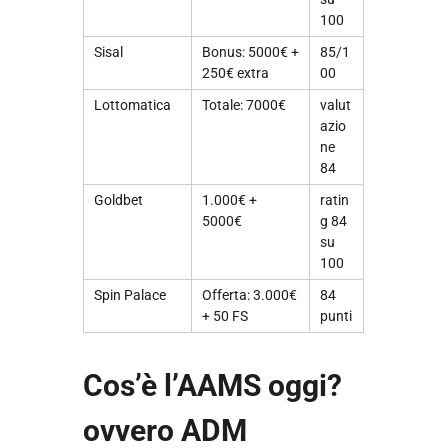
100
Sisal
Bonus: 5000€ +
85/1
250€ extra
00
Lottomatica
Totale: 7000€
valut
azio
ne
84
Goldbet
1.000€ +
ratin
5000€
g 84
su
100
Spin Palace
Offerta: 3.000€
84
+ 50 FS
punti
Cos’è l’AAMS oggi?
ovvero ADM