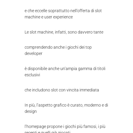
e che eccelle soprattutto nell’offerta di slot
machine e user experience
Le slot machine, infatti, sono davvero tante
comprendendo anche i giochi dei top
developer
è disponibile anche un’ampia gamma di titoli
esclusivi
che includono slot con vincita immediata
In più, l’aspetto grafico è curato, moderno e di
design
l’homepage propone i giochi più famosi, i più
recenti e quelli già giocati