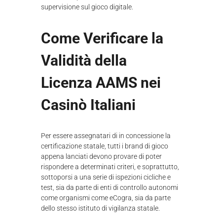
supervisione sul gioco digitale.
Come Verificare la
Validità della
Licenza AAMS nei
Casinò Italiani
Per essere assegnatari di in concessione la
certificazione statale, tutti i brand di gioco
appena lanciati devono provare di poter
rispondere a determinati criteri, e soprattutto,
sottoporsi a una serie di ispezioni cicliche e
test, sia da parte di enti di controllo autonomi
come organismi come eCogra, sia da parte
dello stesso istituto di vigilanza statale.