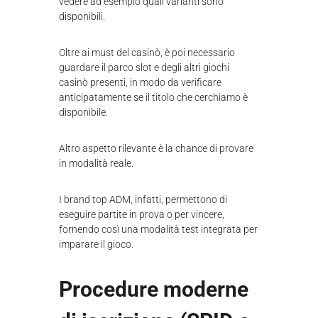
vedere ad esempio quali varianti sono
disponibili.
Oltre ai must del casinò, è poi necessario
guardare il parco slot e degli altri giochi
casinò presenti, in modo da verificare
anticipatamente se il titolo che cerchiamo è
disponibile.
Altro aspetto rilevante è la chance di provare
in modalità reale.
I brand top ADM, infatti, permettono di
eseguire partite in prova o per vincere,
fornendo così una modalità test integrata per
imparare il gioco.
Procedure moderne