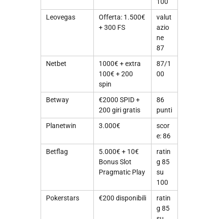
100
Leovegas
Offerta: 1.500€
valut
+ 300 FS
azio
ne
87
Netbet
1000€ + extra
87/1
100€ + 200
00
spin
Betway
€2000 SPID +
86
200 giri gratis
punti
Planetwin
3.000€
scor
e: 86
Betflag
5.000€ + 10€
ratin
Bonus Slot
g 85
Pragmatic Play
su
100
Pokerstars
€200 disponibili
ratin
g 85
su