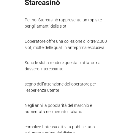
Starcasinò
Per noi Starcasinò rappresenta un top site
per gli amanti delle slot
L’operatore offre una collezione di oltre 2.000
slot, molte delle quali in anteprima esclusiva
Sono le slot a rendere questa piattaforma
davvero interessante
segno dell’attenzione dell’operatore per
l’esperienza utente
Negli anni la popolarità del marchio è
aumentata nel mercato italiano
complice l’intensa attività pubblicitaria