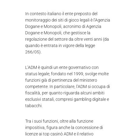
In contesto italiano il ente preposto del
monitoraggio dei siti di gioco legali è l’Agenzia
Dogane e Monopoli, acronimo di Agenzia
Dogane e Monopoli, che gestisce la
regolazione del settore da oltre venti anni (da
quando è entrata in vigore della legge
266/05).
L’ADM è quindi un ente governativo con
status legale; fondato nel 1999, svolge molte
funzioni già di pertinenza del ministero
competente. In particolare, l’ADM si occupa di
fiscalità, per quanto riguarda alcuni ambiti
esclusivi statali, compresi gambling digitale e
tabacchi.
Tra i suoi funzioni, oltre alla funzione
impositiva, figura anche la concessione di
licenze ai top casinò ADM e il relativo