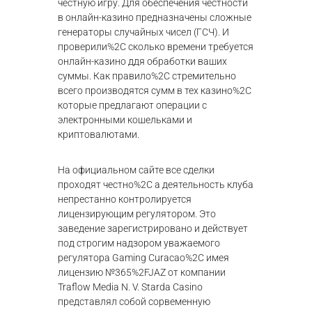
честную игру. Для обеспечения честности
в онлайн-казино предназначены сложные
генераторы случайных чисел (ГСЧ). И
проверили%2C сколько времени требуется
онлайн-казино ддя обработки ваших
суммы. Как правило%2C стремительно
всего производятся сумм в тех казино%2C
которые предлагают операции с
электронными кошельками и
криптовалютами.
На официальном сайте все сделки
проходят честно%2C а деятельность клуба
непрестанно контролируется
лицензирующим регулятором. Это
заведение зарегистрировано и действует
под строгим надзором уважаемого
регулятора Gaming Curacao%2C имея
лицензию №365%2FJAZ от компании
Traflow Media N. V. Starda Casino
представлял собой сорвеменную