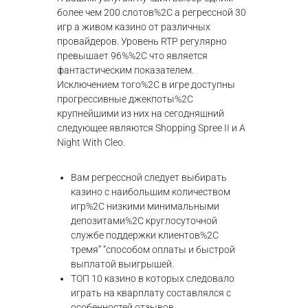
более чем 200 слотов%2C а регрессной 30
игр а живом казино от различных
провайдеров. Уровень RTP регулярно
превышает 96%%2C что является
фантастическим показателем.
Исключением того%2C в игре доступны
прогрессивные джекпоты%2C
крупнейшими из них на сегодняшний
следующее являются Shopping Spree II и A
Night With Cleo.
Вам регрессной следует выбирать
казино с наибольшим количеством
игр%2C низкими минимальными
депозитами%2C круглосуточной
службе поддержки клиентов%2C
тремя” “способом оплаты и быстрой
выплатой выигрышей.
ТОП 10 казино в которых следовало
играть на кварплату составлялся с
особенностей отзывов.