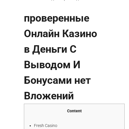
λ
ο
проверенные
γ
ή
ς
Онлайн Казино
в Деньги С
Выводом И
Бонусами нет
Вложений
Content
Fresh Casino