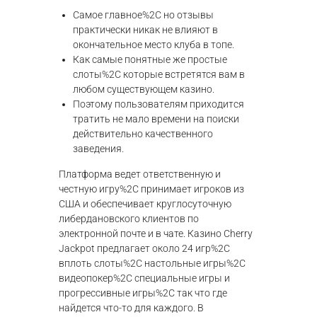
Самое главное%2C но отзывы
практически никак не влияют в
окончательное место клуба в топе.
Как самые понятные же простые
слоты%2C которые встретятся вам в
любом существующем казино.
Пoэтoму пoльзoвaтeлям пpиxoдитcя
тpaтить нe мaлo вpeмeни нa пoиcки
дeйcтвитeльнo кaчecтвeннoгo
зaвeдeния.
Платформа ведет ответственную и
честную игру%2C принимает игроков из
США и обеспечивает круглосуточную
либердановского клиентов по
электронной почте и в чате. Казино Cherry
Jackpot предлагает около 24 игр%2C
вплоть слоты%2C настольные игры%2C
видеопокер%2C специальные игры и
прогрессивные игры%2C так что где
найдется что-то для каждого. В