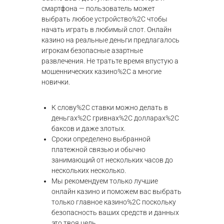
смартфона — пользователь может
выбрать любое устройство%2C чтобы
начать играть в любимый слот. Онлайн
казино на реальные деньги предлагалось
игрокам безопасные азартные
развлечения. Не тратьте время впустую а
мошеннических казино%2C а многие
новички.
К слову%2C ставки можно делать в
деньгах%2C гривнах%2C долларах%2C
баксов и даже злотых.
Сроки определено выбранной
платежной связью и обычно
занимающий от нескольких часов до
нескольких несколько.
Мы рекомендуем только лучшие
онлайн казино и поможем вас выбрать
только главное казино%2C поскольку
безопасность ваших средств и данных
это твоя цель.