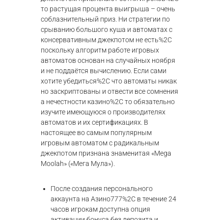
то растущая процента выигрыша – очень
соблазнительный приз. Ни стратегии по
срыванию большого куша и автоматах с
консервативным джекпотом не есть%2C
поскольку алгоритм работе игровых
автоматов основан на случайных ноября
и не поддаётся вычислению. Если сами
хотите убедиться%2C что автоматы никак
но заскриптованы и отвести все сомнения
а нечестности казино%2C то обязательно
изучите имеющуюся о производителях
автоматов и их сертификациях. В
настоящее во самым популярным
игровым автоматом с радикальным
джекпотом признана знаменитая «Mega
Moolah» («Мега Мула»).
После создания персонального
аккаунта на Азино777%2C в течение 24
часов игрокам доступна опция
активации бонуса без депозита и