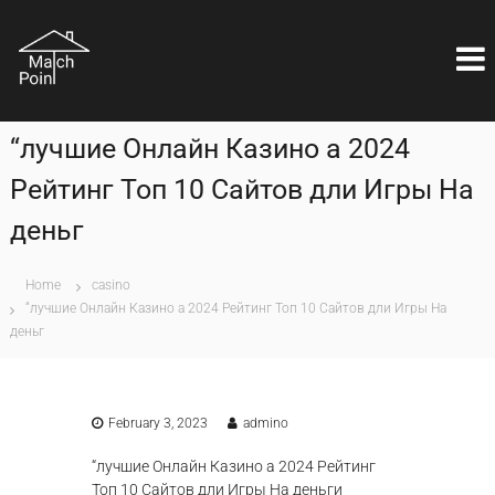
S
M
k
Η
ι
i
a
δ
p
t
α
t
c
ν
o
ι
h
“лучшие Онлайн Казино а 2024
c
κ
P
o
ή
Рейтинг Топ 10 Сайтов дли Игры На
o
λ
n
ύ
i
t
деньг
σ
e
n
η
n
t
ε
Home
casino
t
ί
“лучшие Онлайн Казино а 2024 Рейтинг Топ 10 Сайтов дли Игры На
ν
α
деньг
ι
θ
έ
μ
February 3, 2023
admino
α
ε
“лучшие Онлайн Казино а 2024 Рейтинг
π
Топ 10 Сайтов дли Игры На деньги
ι