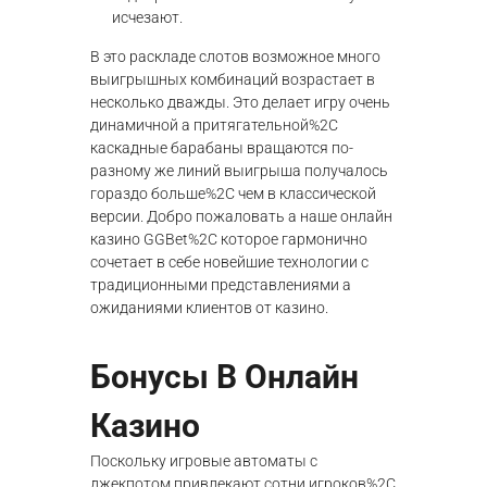
исчезают.
В это раскладе слотов возможное много
выигрышных комбинаций возрастает в
несколько дважды. Это делает игру очень
динамичной а притягательной%2C
каскадные барабаны вращаются по-
разному же линий выигрыша получалось
гораздо больше%2C чем в классической
версии. Добро пожаловать а наше онлайн
казино GGBet%2C которое гармонично
сочетает в себе новейшие технологии с
традиционными представлениями а
ожиданиями клиентов от казино.
Бонусы В Онлайн
Казино
Поскольку игровые автоматы с
джекпотом привлекают сотни игроков%2C