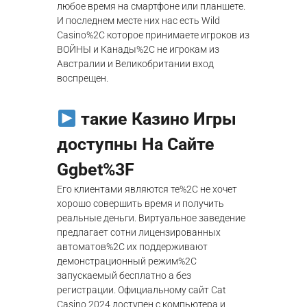
любое время на смартфоне или планшете.
И последнем месте них нас есть Wild
Casino%2C которое принимаете игроков из
ВОЙНЫ и Канады%2C не игрокам из
Австралии и Великобритании вход
воспрещен.
такие Казино Игры
доступны На Сайте
Ggbet%3F
Его клиентами являются те%2C не хочет
хорошо совершить время и получить
реальные деньги. Виртуальное заведение
предлагает сотни лицензированных
автоматов%2C их поддерживают
демонстрационный режим%2C
запускаемый бесплатно а без
регистрации. Официальному сайт Cat
Casino 2024 доступен с компьютера и