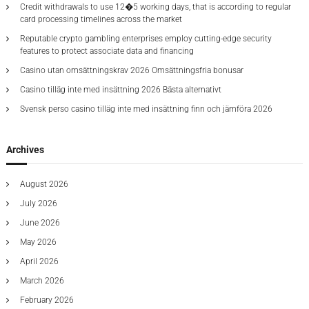
Credit withdrawals to use 12�5 working days, that is according to regular
f
s
card processing timelines across the market
o
Reputable crypto gambling enterprises employ cutting-edge security
r
n
features to protect associate data and financing
:
Casino utan omsättningskrav 2026 Omsättningsfria bonusar
a
Casino tilläg inte med insättning 2026 Bästa alternativt
v
Svensk perso casino tilläg inte med insättning finn och jämföra 2026
i
Archives
g
August 2026
a
July 2026
June 2026
t
May 2026
April 2026
i
March 2026
o
February 2026