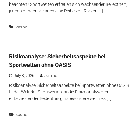
beachten? Sportwetten erfreuen sich wachsender Beliebtheit,
jedoch bringen sie auch eine Reihe von Risiken […]
casino
Risikoanalyse: Sicherheitsaspekte bei
Sportwetten ohne OASIS
July 8, 2026
admino
Risikoanalyse: Sicherheitsaspekte bei Sportwetten ohne OASIS
In der Welt der Sportwetten ist die Risikoanalyse von
entscheidender Bedeutung, insbesondere wenn es […]
casino