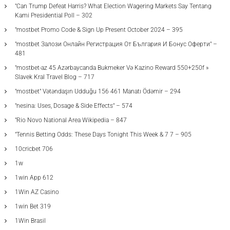
"Can Trump Defeat Harris? What Election Wagering Markets Say Tentang
Kami Presidential Poll – 302
"mostbet Promo Code & Sign Up Present October 2024 – 395
"mostbet Залози Онлайн Регистрация От България И Бонус Оферти" –
481
"mostbet-az 45 Azərbaycanda Bukmeker Və Kazino Reward 550+250f »
Slavek Kral Travel Blog – 717
"mostbet" Vətəndaşın Udduğu 156 461 Manatı Ödəmir – 294
"nesina: Uses, Dosage & Side Effects" – 574
"Rio Novo National Area Wikipedia – 847
"Tennis Betting Odds: These Days Tonight This Week & 7 7 – 905
10cricbet 706
1w
1win App 612
1Win AZ Casino
1win Bet 319
1Win Brasil