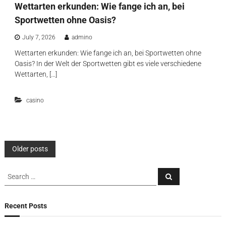
Wettarten erkunden: Wie fange ich an, bei
Sportwetten ohne Oasis?
July 7, 2026
admino
Wettarten erkunden: Wie fange ich an, bei Sportwetten ohne
Oasis? In der Welt der Sportwetten gibt es viele verschiedene
Wettarten, […]
casino
P
Older posts
o
S
S
e
e
a
s
a
r
c
r
Recent Posts
h
c
t
h