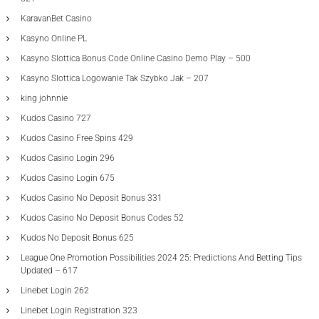
KaravanBet Casino
Kasyno Online PL
Kasyno Slottica Bonus Code Online Casino Demo Play – 500
Kasyno Slottica Logowanie Tak Szybko Jak – 207
king johnnie
Kudos Casino 727
Kudos Casino Free Spins 429
Kudos Casino Login 296
Kudos Casino Login 675
Kudos Casino No Deposit Bonus 331
Kudos Casino No Deposit Bonus Codes 52
Kudos No Deposit Bonus 625
League One Promotion Possibilities 2024 25: Predictions And Betting Tips
Updated – 617
Linebet Login 262
Linebet Login Registration 323