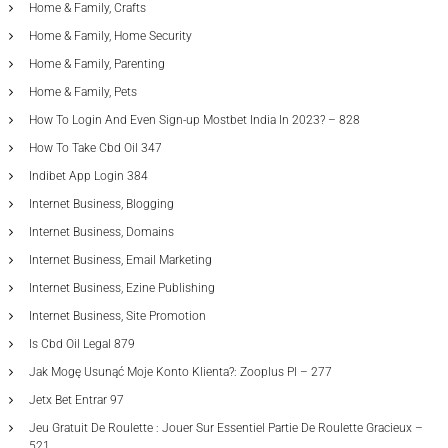
Home & Family, Crafts
Home & Family, Home Security
Home & Family, Parenting
Home & Family, Pets
How To Login And Even Sign-up Mostbet India In 2023? – 828
How To Take Cbd Oil 347
Indibet App Login 384
Internet Business, Blogging
Internet Business, Domains
Internet Business, Email Marketing
Internet Business, Ezine Publishing
Internet Business, Site Promotion
Is Cbd Oil Legal 879
Jak Mogę Usunąć Moje Konto Klienta?: Zooplus Pl – 277
Jetx Bet Entrar 97
Jeu Gratuit De Roulette : Jouer Sur Essentiel Partie De Roulette Gracieux –
521