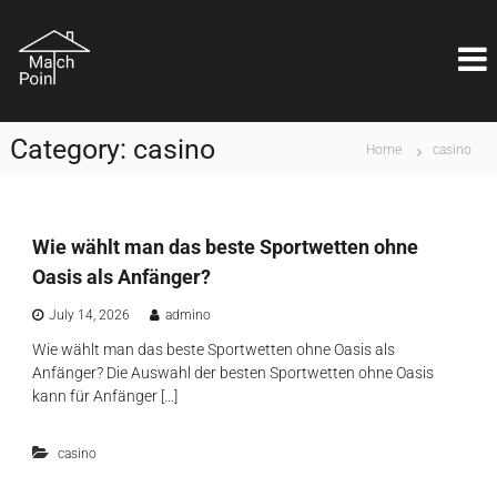
S
M
k
Η
ι
i
a
δ
p
t
α
t
c
ν
o
ι
h
Category:
casino
c
Home
casino
κ
P
o
ή
o
λ
n
ύ
i
t
σ
e
Wie wählt man das beste Sportwetten ohne
n
η
n
t
ε
Oasis als Anfänger?
t
ί
ν
July 14, 2026
admino
α
Wie wählt man das beste Sportwetten ohne Oasis als
ι
Anfänger? Die Auswahl der besten Sportwetten ohne Oasis
θ
έ
kann für Anfänger […]
μ
α
ε
casino
π
ι