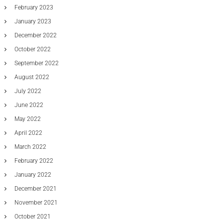
February 2023
January 2023
December 2022
October 2022
September 2022
August 2022
July 2022
June 2022
May 2022
April 2022
March 2022
February 2022
January 2022
December 2021
November 2021
October 2021