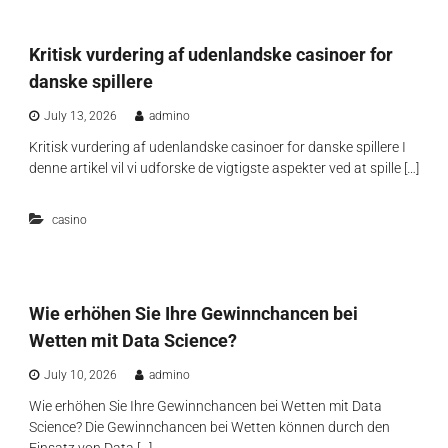
λ
ο
γ
Kritisk vurdering af udenlandske casinoer for
ή
danske spillere
ς
July 13, 2026
admino
Kritisk vurdering af udenlandske casinoer for danske spillere I
denne artikel vil vi udforske de vigtigste aspekter ved at spille […]
casino
Wie erhöhen Sie Ihre Gewinnchancen bei
Wetten mit Data Science?
July 10, 2026
admino
Wie erhöhen Sie Ihre Gewinnchancen bei Wetten mit Data
Science? Die Gewinnchancen bei Wetten können durch den