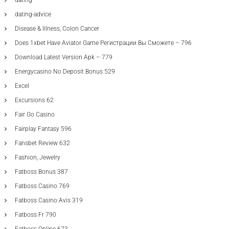
dating
dating-advice
Disease & Illness, Colon Cancer
Does 1xbet Have Aviator Game Регистрации Вы Сможете – 796
Download Latest Version Apk – 779
Energycasino No Deposit Bonus 529
Excel
Excursions 62
Fair Go Casino
Fairplay Fantasy 596
Fansbet Review 632
Fashion, Jewelry
Fatboss Bonus 387
Fatboss Casino 769
Fatboss Casino Avis 319
Fatboss Fr 790