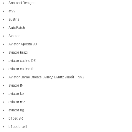
Arts and Designs
at99
austria
AutoPatch
Aviator
Aviator Aposta 80
aviator brazil
aviator casino DE
aviator casino fr
Aviator Game Cheats Вывод Выигрышей – 593
aviator IN
aviator ke
aviator mz
aviator ng
b1bet BR
b1bet brazil