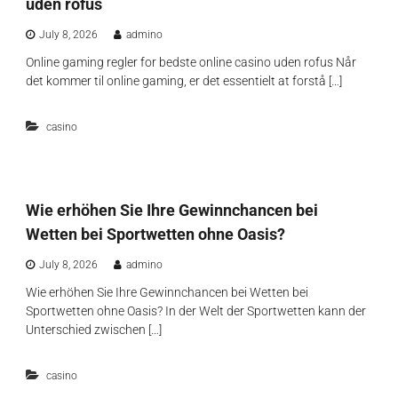
uden rofus
July 8, 2026
admino
Online gaming regler for bedste online casino uden rofus Når
det kommer til online gaming, er det essentielt at forstå […]
casino
Wie erhöhen Sie Ihre Gewinnchancen bei
Wetten bei Sportwetten ohne Oasis?
July 8, 2026
admino
Wie erhöhen Sie Ihre Gewinnchancen bei Wetten bei
Sportwetten ohne Oasis? In der Welt der Sportwetten kann der
Unterschied zwischen […]
casino