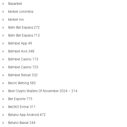
Basaribet
bbrbet colombia
bbrbet mx
Bdm Bet Espana 272
Bdm Bet Espana 713
Bdmbet App 49
Bdmbet Avis 348
Bdmbet Casino 173
Bdmbet Casino 725
Bdmbet Retrait 532
Becric Betting 583
Best Crypto Wallets Of November 2024 – 214
Bet Esporte 775
Bet365 Entrar 311
Betano App Android 472
Betano Baixar 244