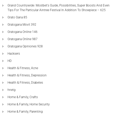
Grand Countrywide: Mostbet's Guide, Possibilities, Super Boosts And Even
Tips For The Particular Aintree Festival In Addition To Showpiece – 625
Grato Gana 85
Gratogana Movil 392
Gratogana Online 146
Gratogana Online 987
Gratogana Opiniones 928
Hacksers
HD
Health & Fitness, Acne
Health & Fitness, Depression
Health & Fitness, Diabetes
hnetg
Home & Family, Crafts
Home & Family, Home Security
Home & Family, Parenting