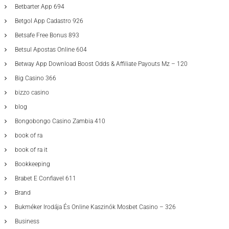
Betbarter App 694
Betgol App Cadastro 926
Betsafe Free Bonus 893
Betsul Apostas Online 604
Betway App Download Boost Odds & Affiliate Payouts Mz – 120
Big Casino 366
bizzo casino
blog
Bongobongo Casino Zambia 410
book of ra
book of ra it
Bookkeeping
Brabet E Confiavel 611
Brand
Bukméker Irodája És Online Kaszinók Mosbet Casino – 326
Business