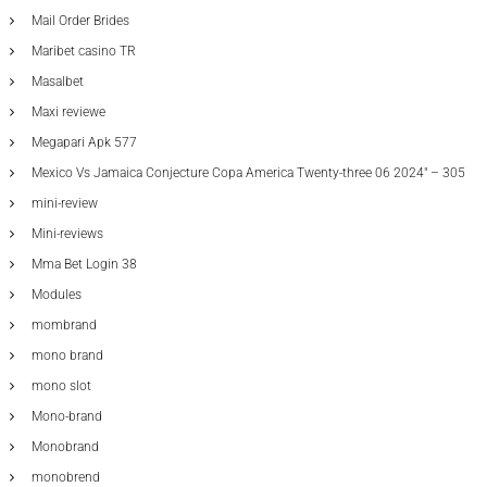
Mail Order Brides
Maribet casino TR
Masalbet
Maxi reviewe
Megapari Apk 577
Mexico Vs Jamaica Conjecture Copa America Twenty-three 06 2024" – 305
mini-review
Mini-reviews
Mma Bet Login 38
Modules
mombrand
mono brand
mono slot
Mono-brand
Monobrand
monobrend