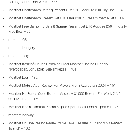
Betting Bonus This Week – 737
Mostbet Cheltenham Betting Presents: Bet £10, Acquire £30 Day One – 940
Mostbet Cheltenham Present Bet £10 Find £40 In Free Of Charge Bets – 69
Mostbet Free Gambling Bets & Signup Present Bet £10 Acquire £50 In Totally
Free Bets – 90
mostbet GR
mostbet hungary
mostbet italy
Mostbet Kaszinó Online Hivatalos Oldal Mostbet Casino Hungary
Nyerőgépek, Bónuszok, Bejelentkezés – 704
Mostbet Login 492
Mostbet Mobile App: Review For Players From Azerbaijan 2024 – 151
Mostbet Nc Bonus Code Rotonc: Assert A $1000 Reward For Week 2 Nfl
Odds & Props – 159
Mostbet North Carolina Promo Signal: Sportsbook Bonus Updates – 260
mostbet norway
Mostbet On Line Casino Review 2024 Take Pleasure In Friendly Nz Reward
Terms!" – 102