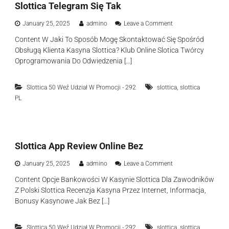
a
i
Slottica Telegram Się Tak
C
n
a
o
o
January 25, 2025
admino
Leave a Comment
s
P
n
i
Content W Jaki To Sposób Mogę Skontaktować Się Spośród
l
S
n
I
Obsługą Klienta Kasyna Slottica? Klub Online Slotica Twórcy
l
o
o
o
Oprogramowania Do Odwiedzenia […]
s
t
L
t
u
,
Slottica 50 Weź Udział W Promocji - 292
slottica
i
slottica
b
c
PL
a
T
e
l
e
Slottica App Review Online Bez
g
r
o
January 25, 2025
admino
Leave a Comment
a
n
Content Opcje Bankowości W Kasynie Slottica Dla Zawodników
m
S
S
Z Polski Slottica Recenzja Kasyna Przez Internet, Informacja,
l
i
o
Bonusy Kasynowe Jak Bez […]
ę
t
T
t
a
,
Slottica 50 Weź Udział W Promocji - 292
slottica
i
slottica