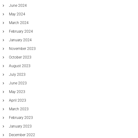
June 2024
May 2024
March 2024
February 2024
January 2024
November 2023
October 2023
August 2023
July 2023
June 2023
May 2023
April 2023
March 2023
February 2023
January 2023
December 2022