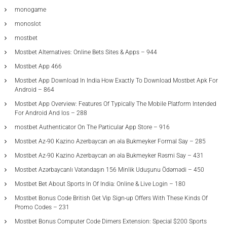
monogame
monoslot
mostbet
Mostbet Alternatives: Online Bets Sites & Apps – 944
Mostbet App 466
Mostbet App Download In India How Exactly To Download Mostbet Apk For
Android – 864
Mostbet App Overview: Features Of Typically The Mobile Platform Intended
For Android And Ios – 288
‎mostbet Authenticator On The Particular App Store – 916
Mostbet Az-90 Kazino Azerbaycan ən əla Bukmeyker Formal Say – 285
Mostbet Az-90 Kazino Azerbaycan ən əla Bukmeyker Rəsmi Say – 431
Mostbet Azərbaycanlı Vətəndaşın 156 Minlik Uduşunu Ödəmədi – 450
Mostbet Bet About Sports In Of India: Online & Live Login – 180
Mostbet Bonus Code British Get Vip Sign-up Offers With These Kinds Of
Promo Codes – 231
Mostbet Bonus Computer Code Dimers Extension: Special $200 Sports