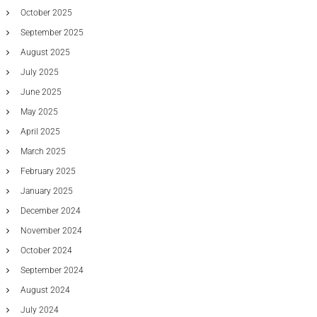
October 2025
September 2025
August 2025
July 2025
June 2025
May 2025
April 2025
March 2025
February 2025
January 2025
December 2024
November 2024
October 2024
September 2024
August 2024
July 2024