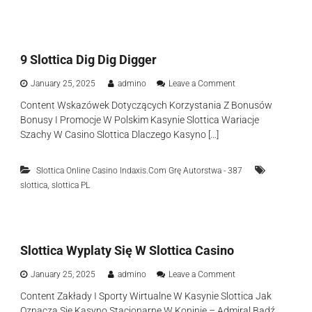
c
a
y
2
c
3
h
S
e
9 Slottica Dig Dig Digger
r
v
o
January 25, 2025
admino
Leave a Comment
i
n
Content Wskazówek Dotyczących Korzystania Z Bonusów
c
9
e
Bonusy I Promocje W Polskim Kasynie Slottica Wariacje
S
E
l
Szachy W Casino S͏lot͏tica Dlaczego Kasyno […]
x
o
c
t
e
Slottica Online Casino Indaxis.Com Grę Autorstwa - 387
t
l
i
,
slottica
slottica PL
l
c
e
a
n
D
c
i
e
g
Slottica Wyplaty Się W Slottica Casino
D
i
o
January 25, 2025
admino
Leave a Comment
g
n
Content Zakłady I Sporty Wirtualne W Kasynie Slottica Jak
D
S
i
Oznacza Się Kasyno Stacjonarne W Koninie – Admiral Bądź
l