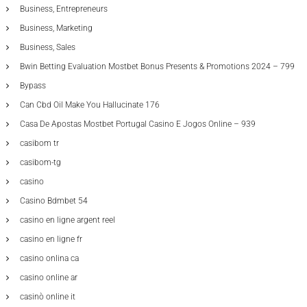
Business, Entrepreneurs
Business, Marketing
Business, Sales
Bwin Betting Evaluation Mostbet Bonus Presents & Promotions 2024 – 799
Bypass
Can Cbd Oil Make You Hallucinate 176
Casa De Apostas Mostbet Portugal Casino E Jogos Online – 939
casibom tr
casibom-tg
casino
Casino Bdmbet 54
casino en ligne argent reel
casino en ligne fr
casino onlina ca
casino online ar
casinò online it