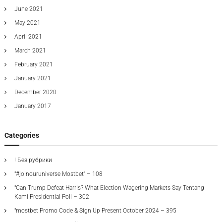
June 2021
May 2021
April 2021
March 2021
February 2021
January 2021
December 2020
January 2017
Categories
! Без рубрики
"#joinouruniverse Mostbet" – 108
"Can Trump Defeat Harris? What Election Wagering Markets Say Tentang
Kami Presidential Poll – 302
"mostbet Promo Code & Sign Up Present October 2024 – 395