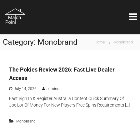
S
M
k
Η
ι
i
a
δ
p
t
α
t
c
ν
o
ι
h
Category:
Monobrand
c
Home
Monobrand
κ
P
o
ή
o
λ
n
ύ
i
t
σ
e
The Pokies Review 2026: Fast Live Dealer
n
η
n
t
ε
Access
t
ί
ν
July 14, 2026
admino
α
Fast Sign In & Register Australia Content Quick Summary Of
ι
Joe Lot Of Money For New Players Free Spins Requirements […]
θ
έ
μ
Monobrand
α
ε
π
ι