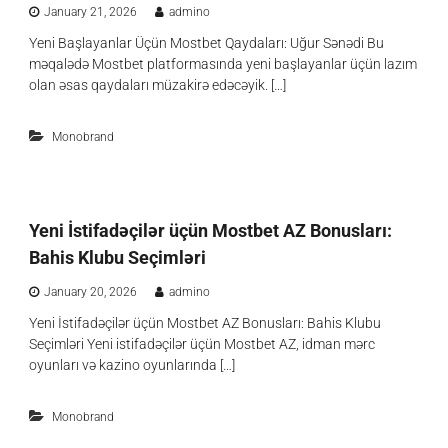
January 21, 2026
admino
Yeni Başlayanlar Üçün Mostbet Qaydaları: Uğur Sənədi Bu
məqalədə Mostbet platformasında yeni başlayanlar üçün lazım
olan əsas qaydaları müzakirə edəcəyik. […]
Monobrand
Yeni İstifadəçilər üçün Mostbet AZ Bonusları:
Bahis Klubu Seçimləri
January 20, 2026
admino
Yeni İstifadəçilər üçün Mostbet AZ Bonusları: Bahis Klubu
Seçimləri Yeni istifadəçilər üçün Mostbet AZ, idman mərc
oyunları və kazino oyunlarında […]
Monobrand