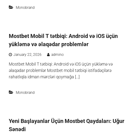
Monobrand
Mostbet Mobil T tətbiqi: Android və iOS üçün
yükləmə və əlaqədar problemlər
January 22, 2026
admino
Mostbet Mobil T tətbiqi: Android və iOS üçün yükləmə və
əlaqədar problemlər Mostbet mobil tətbiqi istifadəçilərə
rahatlıqla idman mərcləri qoymağa […]
Monobrand
Yeni Başlayanlar Üçün Mostbet Qaydaları: Uğur
Sənədi