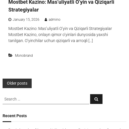
Mostbet Kazino: Mas’uliyatli O’yin va Qiziqarli
Strategiyalar
January 15, 2026
admino
Mostbet Kazino: Mas’uliyatli O’yin va Qiziqarli Strategiyalar
Mostbet Kazino, onlayn qimor o’yinlari dunyosida yaxshi
tanilgan. O’yinchilar uchun qiziqarli va arroqli […]
Monobrand
P
Older posts
o
S
S
e
e
a
s
a
r
c
r
Recent Posts
h
c
t
h