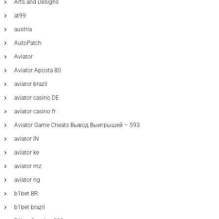
Arts and Designs
at99
austria
AutoPatch
Aviator
Aviator Aposta 80
aviator brazil
aviator casino DE
aviator casino fr
Aviator Game Cheats Вывод Выигрышей – 593
aviator IN
aviator ke
aviator mz
aviator ng
b1bet BR
b1bet brazil