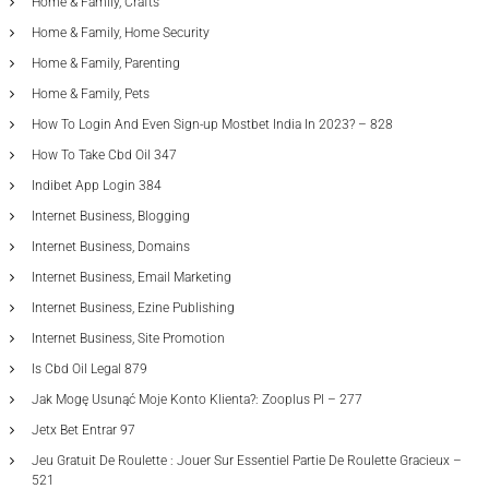
Home & Family, Crafts
Home & Family, Home Security
Home & Family, Parenting
Home & Family, Pets
How To Login And Even Sign-up Mostbet India In 2023? – 828
How To Take Cbd Oil 347
Indibet App Login 384
Internet Business, Blogging
Internet Business, Domains
Internet Business, Email Marketing
Internet Business, Ezine Publishing
Internet Business, Site Promotion
Is Cbd Oil Legal 879
Jak Mogę Usunąć Moje Konto Klienta?: Zooplus Pl – 277
Jetx Bet Entrar 97
Jeu Gratuit De Roulette : Jouer Sur Essentiel Partie De Roulette Gracieux –
521