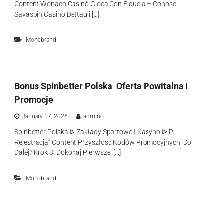
Content Wonaco Casinò Gioca Con Fiducia – Conosci
Savaspin Casino Dettagli […]
Monobrand
Bonus Spinbetter Polska ️ Oferta Powitalna I
Promocje
January 17, 2026
admino
Spinbetter Polska ᐉ Zakłady Sportowe I Kasyno ᐉ Pl
Rejestracja” Content Przyszłość Kodów Promocyjnych: Co
Dalej? Krok 3: Dokonaj Pierwszej […]
Monobrand