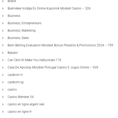
Brand
Bukméker Irodája És Online Kaszinók Mosbet Casino – 326
Business
Business, Entrepreneurs
Business, Marketing
Business, Sales
Bwin Betting Evaluation Mostbet Bonus Presents & Promotions 2024 – 799
Bypass
Can Cbd Oil Make You Hallucinate 176
Casa De Apostas Mostbet Portugal Casino E Jogos Online – 939
casibom tr
casibom-tg
casino
Casino Bdmbet 54
casino en ligne argent reel
casino en ligne fr