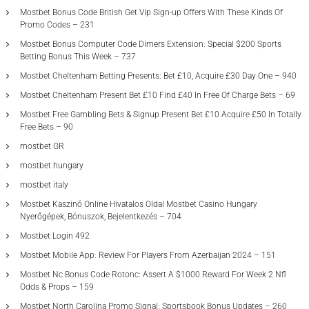
Mostbet Bonus Code British Get Vip Sign-up Offers With These Kinds Of
Promo Codes – 231
Mostbet Bonus Computer Code Dimers Extension: Special $200 Sports
Betting Bonus This Week – 737
Mostbet Cheltenham Betting Presents: Bet £10, Acquire £30 Day One – 940
Mostbet Cheltenham Present Bet £10 Find £40 In Free Of Charge Bets – 69
Mostbet Free Gambling Bets & Signup Present Bet £10 Acquire £50 In Totally
Free Bets – 90
mostbet GR
mostbet hungary
mostbet italy
Mostbet Kaszinó Online Hivatalos Oldal Mostbet Casino Hungary
Nyerőgépek, Bónuszok, Bejelentkezés – 704
Mostbet Login 492
Mostbet Mobile App: Review For Players From Azerbaijan 2024 – 151
Mostbet Nc Bonus Code Rotonc: Assert A $1000 Reward For Week 2 Nfl
Odds & Props – 159
Mostbet North Carolina Promo Signal: Sportsbook Bonus Updates – 260